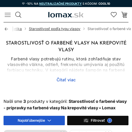
💜 -10% NA
NEUTRALIZAČNÉ PRODUKTY
S KÓDOM:
COOL10
LOMAX
vá kozmetika
Starostlivosť podľa typu vlasov
Starostlivosť o farbené vla
STAROSTLIVOSŤ O FARBENÉ VLASY NA KREPOVITÉ
VLASY
Farbené vlasy potrebujú rutinu, ktorá zohľadňuje stav
vlasového vlákna, odtieň, frekvenciu umývania aj použitú
farbiacu techniku. V kategórii nájdete šampón na farbené
vlasy, kondicionéry, masky, séra, spreje aj olej na vlasy.
Čítať viac
Jednotlivé produkty majú rozdielne úlohy: šampón čistí,
kondicionér znižuje trenie, maska poskytuje intenzívnejšie
kondicionovanie a bezoplachová starostlivosť pomáha s
úpravou a ochranou.
Našli sme
3
produkty v kategórií:
Starostlivosť o farbené vlasy
Žiadny produkt nedokáže zastaviť blednutie úplne. Farba sa
- prípravky na farbené vlasy Na krepovité vlasy • Lomax
mení umývaním, pôsobením tepla, UV žiarenia, vody aj
prirodzeným odrastaním. Správne zvolená rutina však môže
Najobľúbenejšie
Filtrovať
1
obmedziť zbytočné vymývanie a udržať vlasy hladšie a
lesklejšie.