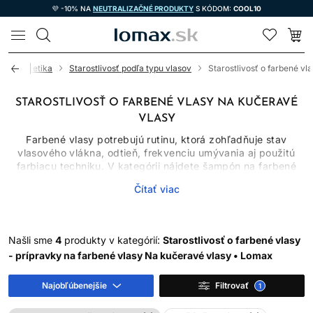
💜 -10% NA
NEUTRALIZAČNÉ PRODUKTY
S KÓDOM:
COOL10
LOMAX
vá kozmetika
Starostlivosť podľa typu vlasov
Starostlivosť o farbené vl
STAROSTLIVOSŤ O FARBENÉ VLASY NA KUČERAVÉ
VLASY
Farbené vlasy potrebujú rutinu, ktorá zohľadňuje stav
vlasového vlákna, odtieň, frekvenciu umývania aj použitú
farbiacu techniku. V kategórii nájdete šampón na farbené
vlasy, kondicionéry, masky, séra, spreje aj olej na vlasy.
Čítať viac
Jednotlivé produkty majú rozdielne úlohy: šampón čistí,
kondicionér znižuje trenie, maska poskytuje intenzívnejšie
kondicionovanie a bezoplachová starostlivosť pomáha s
úpravou a ochranou.
Našli sme
4
produkty v kategórií:
Starostlivosť o farbené vlasy
Žiadny produkt nedokáže zastaviť blednutie úplne. Farba sa
- prípravky na farbené vlasy Na kučeravé vlasy • Lomax
mení umývaním, pôsobením tepla, UV žiarenia, vody aj
prirodzeným odrastaním. Správne zvolená rutina však môže
Najobľúbenejšie
Filtrovať
1
obmedziť zbytočné vymývanie a udržať vlasy hladšie a
lesklejšie.