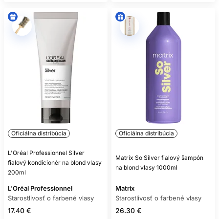
POTREBUJEM KONDICIONÉR AJ
MASKU?
Nie vždy naraz. Kondicionér používajte pravidelne a masku
pridajte podľa suchosti a poškodenia.
MÔŽEM POUŽÍVAŤ OLEJ PRED
ŽEHLENÍM?
Iba ak konkrétny produkt deklaruje tepelnú ochranu a návod
také použitie povoľuje.
PREČO FARBA RÝCHLO BLEDNE?
Oficiálna distribúcia
Oficiálna distribúcia
Ovplyvňuje ju typ farby, porozita, frekvencia umývania,
teplo, UV žiarenie, voda aj následná starostlivosť.
L'Oréal Professionnel Silver
Matrix So Silver fialový šampón
fialový kondicionér na blond vlasy
na blond vlasy 1000ml
200ml
L'Oréal Professionnel
Matrix
Starostlivosť o farbené vlasy
Starostlivosť o farbené vlasy
17.40 €
26.30 €