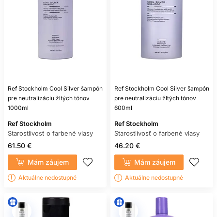
opravu nevyrovnaného farebného základu.
AKO PREDĹŽIŤ UPRAVENÝ
VZHĽAD FARBY
Zamerajte sa na šetrné umývanie, pravidelné
kondicionovanie, primerané teplo a mechanicky jemné
zaobchádzanie. Mokré vlasy rozčesávajte od končekov bez
Ref Stockholm Cool Silver šampón
Ref Stockholm Cool Silver šampón
trhania. Na spanie môže pomôcť hladký povrch textílie a
pre neutralizáciu žltých tónov
pre neutralizáciu žltých tónov
voľné zopnutie, ktoré obmedzí trenie.
1000ml
600ml
Plánujte dofarbenie podľa typu farby a odrastu. Prekrývanie
silného oxidačného produktu cez už zosvetlené dĺžky môže
Ref Stockholm
Ref Stockholm
zvyšovať poškodenie; postup patrí do rúk skúseného
Starostlivosť o farbené vlasy
Starostlivosť o farbené vlasy
kaderníka.
61.50 €
46.20 €
NAJČASTEJŠIE CHYBY
Mám záujem
Mám záujem
Aktuálne nedostupné
Aktuálne nedostupné
Častou chybou je agresívne čistenie pri každom umytí,
vynechávanie kondicionéra, vysoká teplota bez ochrany
alebo vrstvenie priveľa hutných produktov. Nevhodné je aj
očakávať, že jeden olej napraví všetky následky