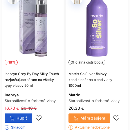
-18%
Oficiálna distribúcia
Inebrya Grey By Day Silky Touch
Matrix So Silver fialový
rozjasňujúce sérum na všetky
kondicionér na blond vlasy
typy vlasov 50ml
1000ml
Inebrya
Matrix
Starostlivosť o farbené vlasy
Starostlivosť o farbené vlasy
16.70 €
20.40 €
26.30 €
Kúpiť
Mám záujem
Skladom ㅤ
Aktuálne nedostupné