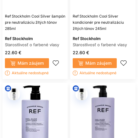
príjemne vlažnú vodu a frekvenciu prispôsobte pokožke. Nie
je potrebné odkladať umytie za cenu svrbenia alebo
výrazného mastenia.
Ref Stockholm Cool Silver šampón
Ref Stockholm Cool Silver
Suchý šampón môže umytie občas oddialiť, ale neodstraňuje
pre neutralizáciu žltých tónov
kondicionér pre neutralizáciu
nečistoty rovnakým spôsobom ako klasické umytie. Nánosy
285ml
žltých tónov 245ml
pravidelne zmyte.
Ref Stockholm
Ref Stockholm
Starostlivosť o farbené vlasy
TEPELNÝ STYLING
Starostlivosť o farbené vlasy
22.60 €
22.60 €
FARBENÝCH VLASOV
Mám záujem
Mám záujem
Fén, žehlička a kulma môžu pri vysokej teplote zvyšovať
Aktuálne nedostupné
Aktuálne nedostupné
poškodenie a meniť vzhľad farby. Používajte najnižšiu
teplotu, ktorá prináša požadovaný výsledok, a vhodnú
tepelnú ochranu. Nástroj nenechávajte dlho na jednom
mieste a žehličku používajte iba na suché vlasy, ak výrobca
neuvádza inak.
Tepelná ochrana znižuje časť namáhania, ale nevytvorí
nepriestrelný štít. Dôležitá je aj frekvencia a technika.
UV ŽIARENIE, CHLÓR A
SLANÁ VODA