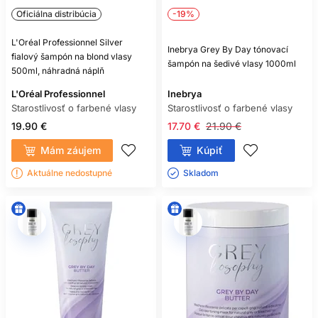
Oficiálna distribúcia
-19%
L'Oréal Professionnel Silver
Inebrya Grey By Day tónovací
fialový šampón na blond vlasy
šampón na šedivé vlasy 1000ml
500ml, náhradná náplň
L'Oréal Professionnel
Inebrya
Starostlivosť o farbené vlasy
Starostlivosť o farbené vlasy
19.90 €
17.70 €
21.90 €
Mám záujem
Kúpiť
Aktuálne nedostupné
Skladom ㅤ