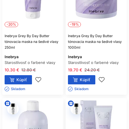
-20%
-19%
Inebrya Grey By Day Butter
Inebrya Grey By Day Butter
tónovacia maska na šedivé vlasy
tónovacia maska na šedivé vlasy
250ml
1000ml
Inebrya
Inebrya
Starostlivosť o farbené vlasy
Starostlivosť o farbené vlasy
10.30 €
12.80 €
19.70 €
24.20 €
Kúpiť
Kúpiť
Skladom ㅤ
Skladom ㅤ