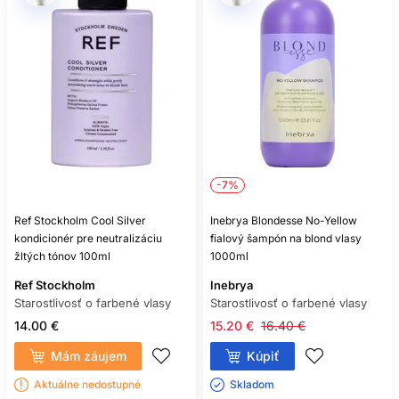
zosvetľovania.
Ak sa vlasy lámu, pôsobia gumovo za mokra alebo je farba
výrazne nerovnomerná, obmedzte ďalšie chemické zásahy a
vyhľadajte profesionálne posúdenie.
ČASTÉ OTÁZKY
ZÁKAZNÍKOV
AKO ČASTO UMÝVAŤ FARBENÉ
-7%
VLASY?
Ref Stockholm Cool Silver
Inebrya Blondesse No-Yellow
Podľa potrieb pokožky a životného štýlu. Jemné čistenie a
kondicionér pre neutralizáciu
fialový šampón na blond vlasy
menej zbytočných umytí môže farbe prospieť, no pokožka
žltých tónov 100ml
1000ml
má zostať komfortná.
Ref Stockholm
Inebrya
JE ŠAMPÓN BEZ SULFÁTOV VŽDY
Starostlivosť o farbené vlasy
Starostlivosť o farbené vlasy
LEPŠÍ?
14.00 €
15.20 €
16.40 €
Nie. O jemnosti rozhoduje celé zloženie, nie iba neprítomnosť
Mám záujem
Kúpiť
jednej skupiny tenzidov.
Aktuálne nedostupné
Skladom ㅤ