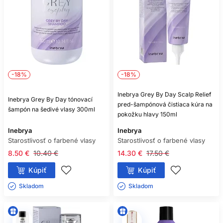
-18%
-18%
Inebrya Grey By Day Scalp Relief
Inebrya Grey By Day tónovací
pred-šampónová čistiaca kúra na
šampón na šedivé vlasy 300ml
pokožku hlavy 150ml
Inebrya
Inebrya
Starostlivosť o farbené vlasy
Starostlivosť o farbené vlasy
8.50 €
10.40 €
14.30 €
17.50 €
Kúpiť
Kúpiť
Skladom ㅤ
Skladom ㅤ