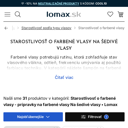
💜 -10% NA
NEUTRALIZAČNÉ PRODUKTY
S KÓDOM:
COOL10
LOMAX
kozmetika
Starostlivosť podľa typu vlasov
Starostlivosť o farbené vlasy
STAROSTLIVOSŤ O FARBENÉ VLASY NA ŠEDIVÉ
VLASY
Farbené vlasy potrebujú rutinu, ktorá zohľadňuje stav
vlasového vlákna, odtieň, frekvenciu umývania aj použitú
farbiacu techniku. V kategórii nájdete šampón na farbené
vlasy, kondicionéry, masky, séra, spreje aj olej na vlasy.
Čítať viac
Jednotlivé produkty majú rozdielne úlohy: šampón čistí,
kondicionér znižuje trenie, maska poskytuje intenzívnejšie
kondicionovanie a bezoplachová starostlivosť pomáha s
úpravou a ochranou.
Našli sme
31
produktov v kategórií:
Starostlivosť o farbené
Žiadny produkt nedokáže zastaviť blednutie úplne. Farba sa
vlasy - prípravky na farbené vlasy Na šedivé vlasy • Lomax
mení umývaním, pôsobením tepla, UV žiarenia, vody aj
prirodzeným odrastaním. Správne zvolená rutina však môže
Najobľúbenejšie
Filtrovať
1
obmedziť zbytočné vymývanie a udržať vlasy hladšie a
lesklejšie.