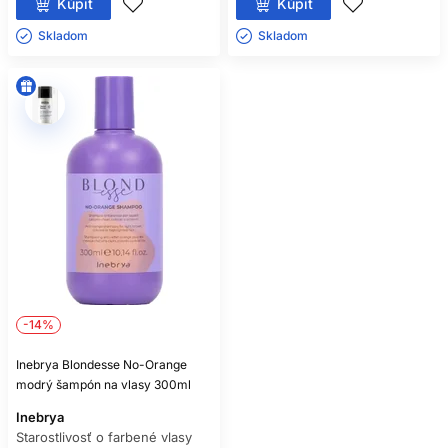
Kúpiť
Kúpiť
Skladom ㅤ
Skladom ㅤ
-14%
Inebrya Blondesse No-Orange
modrý šampón na vlasy 300ml
Inebrya
Starostlivosť o farbené vlasy