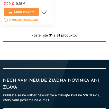
7.90 €
9.15 €
Mám záujem
Aktuálne nedostupné
Pozreli ste
31
z
31
produktov
NECH VÁM NEUJDE ŽIADNA NOVINKA ANI
ZĽAVA
Prihláste sa na odber newslettra a získajte kód na
5% zľavu
,
ktorý vám pošleme na e-mail.