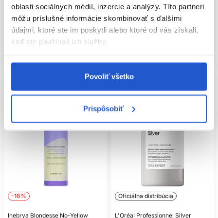
Inebrya
Inebrya
oblasti sociálnych médií, inzercie a analýzy. Títo partneri
Starostlivosť o farbené vlasy
Starostlivosť o farbené vlasy
môžu príslušné informácie skombinovať s ďalšími
9.99 €
12.30 €
18.60 €
22.90 €
údajmi, ktoré ste im poskytli alebo ktoré od vás získali,
Kúpiť
Kúpiť
keď ste používali ich služby.
Skladom ㅤ
Skladom ㅤ
Povoliť všetko
Prispôsobiť
-16%
Oficiálna distribúcia
Inebrya Blondesse No-Yellow
L'Oréal Professionnel Silver