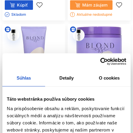
Kúpiť
Mám záujem
Skladom ㅤ
Aktuálne nedostupné
Súhlas
Detaily
O cookies
Táto webstránka používa súbory cookies
-19%
-19%
Na prispôsobenie obsahu a reklám, poskytovanie funkcií
Inebrya Blondesse No-Yellow
Inebrya Blondesse No-Yellow
sociálnych médií a analýzu návštevnosti používame
fialová maska na blond vlasy
fialová maska na blond vlasy
súbory cookie. Informácie o tom, ako používate naše
250ml
1000ml
webové stránky, poskytujeme aj našim partnerom v