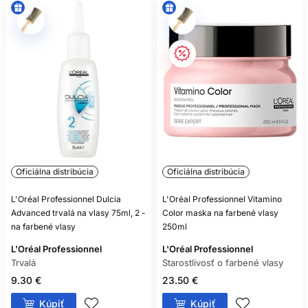
zosvetľovania.
Ak sa vlasy lámu, pôsobia gumovo za mokra alebo je farba
výrazne nerovnomerná, obmedzte ďalšie chemické zásahy a
vyhľadajte profesionálne posúdenie.
ČASTÉ OTÁZKY
ZÁKAZNÍKOV
AKO ČASTO UMÝVAŤ FARBENÉ
VLASY?
Oficiálna distribúcia
Oficiálna distribúcia
Podľa potrieb pokožky a životného štýlu. Jemné čistenie a
menej zbytočných umytí môže farbe prospieť, no pokožka
L'Oréal Professionnel Dulcia
L'Oréal Professionnel Vitamino
má zostať komfortná.
Advanced trvalá na vlasy 75ml, 2 -
Color maska na farbené vlasy
JE ŠAMPÓN BEZ SULFÁTOV VŽDY
na farbené vlasy
250ml
LEPŠÍ?
L'Oréal Professionnel
L'Oréal Professionnel
Trvalá
Starostlivosť o farbené vlasy
Nie. O jemnosti rozhoduje celé zloženie, nie iba neprítomnosť
9.30 €
23.50 €
jednej skupiny tenzidov.
Kúpiť
Kúpiť