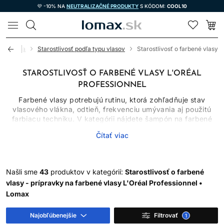
💜 -10% NA
NEUTRALIZAČNÉ PRODUKTY
S KÓDOM:
COOL10
LOMAX
kozmetika
Starostlivosť podľa typu vlasov
Starostlivosť o farbené vlasy
STAROSTLIVOSŤ O FARBENÉ VLASY L'ORÉAL
PROFESSIONNEL
Farbené vlasy potrebujú rutinu, ktorá zohľadňuje stav
vlasového vlákna, odtieň, frekvenciu umývania aj použitú
farbiacu techniku. V kategórii nájdete šampón na farbené
vlasy, kondicionéry, masky, séra, spreje aj olej na vlasy.
Čítať viac
Jednotlivé produkty majú rozdielne úlohy: šampón čistí,
kondicionér znižuje trenie, maska poskytuje intenzívnejšie
kondicionovanie a bezoplachová starostlivosť pomáha s
úpravou a ochranou.
Našli sme
43
produktov v kategórií:
Starostlivosť o farbené
Žiadny produkt nedokáže zastaviť blednutie úplne. Farba sa
vlasy - prípravky na farbené vlasy L'Oréal Professionnel •
mení umývaním, pôsobením tepla, UV žiarenia, vody aj
Lomax
prirodzeným odrastaním. Správne zvolená rutina však môže
obmedziť zbytočné vymývanie a udržať vlasy hladšie a
Najobľúbenejšie
Filtrovať
1
lesklejšie.