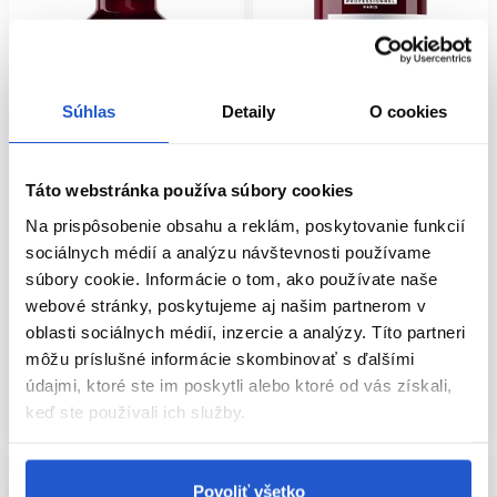
Súhlas
Detaily
O cookies
-11%
Oficiálna distribúcia
-15%
Oficiálna distribúcia
Odporúčame
Táto webstránka používa súbory cookies
L'Oréal Professionnel Vitamino
L'Oréal Professionnel Vitamino
Na prispôsobenie obsahu a reklám, poskytovanie funkcií
Color Spectrum sérum pre lesk
Color Spectrum šampón pre lesk
sociálnych médií a analýzu návštevnosti používame
farbených vlasov 50ml
farbených vlasov 300ml
súbory cookie. Informácie o tom, ako používate naše
L'Oréal Professionnel
L'Oréal Professionnel
webové stránky, poskytujeme aj našim partnerom v
Starostlivosť o farbené vlasy
Starostlivosť o farbené vlasy
oblasti sociálnych médií, inzercie a analýzy. Títo partneri
19.60 €
23.00 €
19.80 €
22.30 €
môžu príslušné informácie skombinovať s ďalšími
Kúpiť
Kúpiť
údajmi, ktoré ste im poskytli alebo ktoré od vás získali,
keď ste používali ich služby.
Skladom ㅤ
Skladom ㅤ
Povoliť všetko