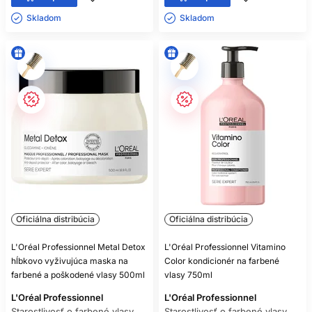
POTREBUJEM KONDICIONÉR AJ
Skladom ㅤ
Skladom ㅤ
MASKU?
Nie vždy naraz. Kondicionér používajte pravidelne a masku
pridajte podľa suchosti a poškodenia.
MÔŽEM POUŽÍVAŤ OLEJ PRED
ŽEHLENÍM?
Iba ak konkrétny produkt deklaruje tepelnú ochranu a návod
také použitie povoľuje.
PREČO FARBA RÝCHLO BLEDNE?
Ovplyvňuje ju typ farby, porozita, frekvencia umývania,
teplo, UV žiarenie, voda aj následná starostlivosť.
Oficiálna distribúcia
Oficiálna distribúcia
L'Oréal Professionnel Metal Detox
L'Oréal Professionnel Vitamino
hĺbkovo vyživujúca maska na
Color kondicionér na farbené
farbené a poškodené vlasy 500ml
vlasy 750ml
L'Oréal Professionnel
L'Oréal Professionnel
Starostlivosť o farbené vlasy
Starostlivosť o farbené vlasy