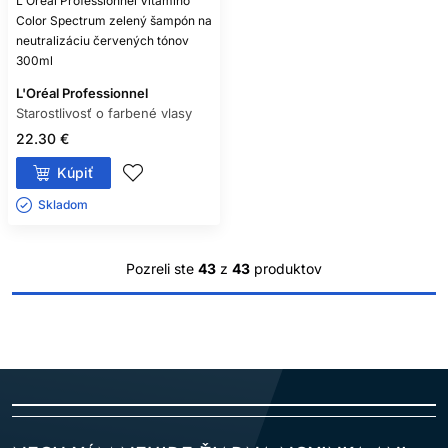
L'Oréal Professionnel Vitamino
Color Spectrum zelený šampón na
neutralizáciu červených tónov
300ml
L'Oréal Professionnel
Starostlivosť o farbené vlasy
22.30 €
Kúpiť
Skladom ㅤ
Pozreli ste
43
z
43
produktov