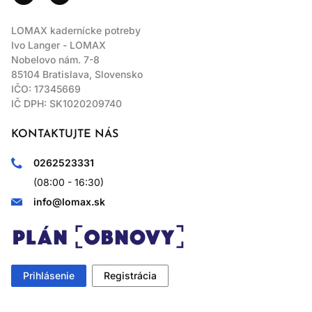
LOMAX kadernícke potreby
Ivo Langer - LOMAX
Nobelovo nám. 7-8
85104 Bratislava, Slovensko
IČO: 17345669
IČ DPH: SK1020209740
KONTAKTUJTE NÁS
0262523331
(08:00 - 16:30)
info@lomax.sk
Prihlásenie
Registrácia