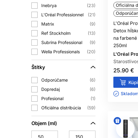
Oficiálna d
Inebrya
23
Pri jemných vlasoch začnite menším 
Odporúča
L'Oréal Professionnel
21
L'Oréal Pr
Matrix
9
Detox hĺbk
MAS
Ref Stockholm
13
na farbené
Subrina Professional
9
Maska na suché vlasy
môže doplniť
250ml
Wella Professionals
20
používať pri každom umytí
L'Oréal Pr
Starostlivo
Dodržte odporúčaný čas pôsobenia. D
Štítky
25.90 €
Odporúčame
6
Kúpi
OLEJ N
Dopredaj
6
Skladom 
Profesional
Olej na vlasy sa najčastejšie používa
1
Nehydratuje vlas tým, že by do
Oficiálna distribúcia
59
Začnite jednou až niekoľkými kvap
Objem (ml)
neuvádza