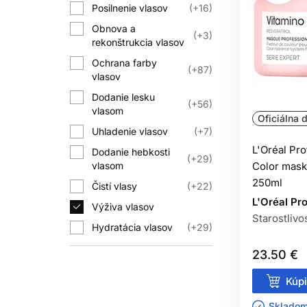
Posilnenie vlasov
+16
Nie. O jemn
Obnova a
+3
rekonštrukcia vlasov
P
Ochrana farby
+87
Nie vždy naraz. 
vlasov
Dodanie lesku
+56
MÔ
vlasom
Oficiálna d
Iba ak ko
Uhladenie vlasov
+7
L'Oréal Pr
Dodanie hebkosti
+29
vlasom
Color mask
250ml
Ovplyvňuje ju typ far
Čistí vlasy
+22
L'Oréal Pr
Výživa vlasov
Starostlivo
Hydratácia vlasov
+29
23.50 €
Kúpi
Skladom 