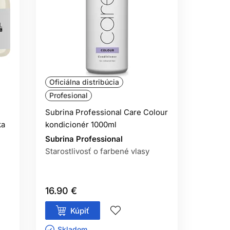
ny tenzidov.
U?
sti a poškodenia.
ÍM?
Oficiálna distribúcia
Profesional
 povoľuje.
Subrina Professional Care Colour
ka
kondicionér 1000ml
ásledná starostlivosť.
Subrina Professional
Starostlivosť o farbené vlasy
16.90 €
Kúpiť
Skladom ㅤ