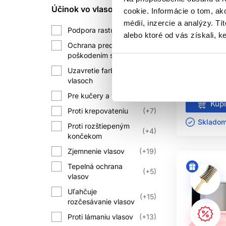
Zamerajte sa na šetrné umývanie
Účinok vo vlasoch
1
cookie. Informácie o tom, ak
Na suché vlasy
rozčesávajte od končekov bez t
9
L'Oréal Pr
médií, inzercie a analýzy. Tí
Na poškodené vlasy
6
Podpora rastu vlasov
+1
Color mask
Plánujte dofarbenie podľa typu 
alebo ktoré od vás získali, ke
500ml
Na všetky typy vlasov
51
Ochrana pred
+1
poškodením slnkom
L'Oréal Pr
Starostlivo
Uzavretie farby vo
+12
vlasoch
31.40 €
Častou chybou je agresívne čisteni
Pre kučery a vlny
+4
hutných produkto
Kúpi
Proti krepovateniu
+7
Ak sa vlasy lámu, pôsobia gumov
Skladom 
Proti rozštiepeným
+4
končekom
Zjemnenie vlasov
+19
Tepelná ochrana
+5
vlasov
Uľahčuje
+15
Podľa potrieb pokožky a životného št
rozčesávanie vlasov
Proti lámaniu vlasov
+13
J