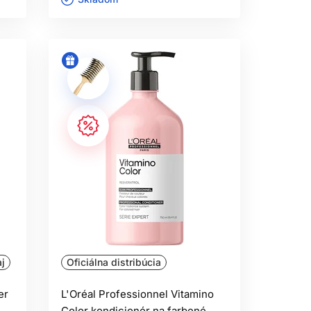
j
Oficiálna distribúcia
er
L'Oréal Professionnel Vitamino
Color kondicionér na farbené