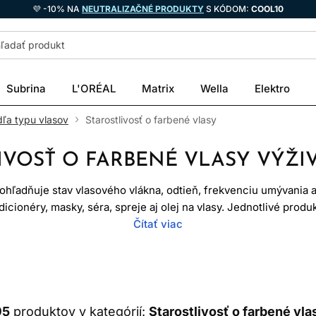
💜 -10% NA
NEUTRALIZAČNÉ PRODUKTY
S KÓDOM:
COOL10
Subrina
L'ORÉAL
Matrix
Wella
Elektro
dľa typu vlasov
Starostlivosť o farbené vlasy
IVOSŤ O FARBENÉ VLASY VÝŽI
zohľadňuje stav vlasového vlákna, odtieň, frekvenciu umývania aj
cionéry, masky, séra, spreje aj olej na vlasy. Jednotlivé produ
oskytuje intenzívnejšie kondicionovanie a bezoplachová staros
Čítať viac
dnutie úplne. Farba sa mení umývaním, pôsobením tepla, UV žiar
utina však môže obmedziť zbytočné vymývanie a udržať vlasy hla
ČO SA DEJE PO FARBENÍ
95
produktov v kategórií:
Starostlivosť o farbené vla