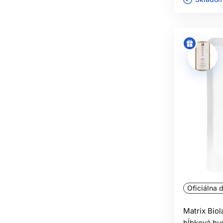
Oficiálna d
Matrix Bio
hĺbková hy