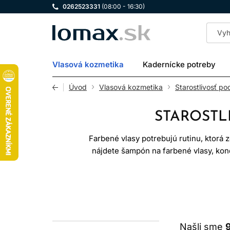
0262523331
(08:00 - 16:30)
LOMAX
Vlasová kozmetika
Kadernícke potreby
Úvod
Vlasová kozmetika
Starostlivosť po
STAROSTL
Farbené vlasy potrebujú rutinu, ktorá 
nájdete šampón na farbené vlasy, kondi
kondicionér znižuje trenie, maska p
Žiadny produkt nedokáže zastaviť ble
Správne zvolená r
Našli sme