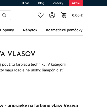
O nás
Blog
Značky
Akcie
0.00 €
Doplnky
Nábytok
Kozmetické pomôcky
VA VLASOV
 použitú farbiacu techniku. V kategórii
kty majú rozdielne úlohy: šampón čistí,
tlivosť pomáha s úpravou a ochranou.
enia, vody aj prirodzeným odrastaním.
dšie a lesklejšie.
sy - prípravky na farbené vlasy Výživa