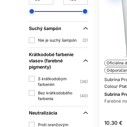
B
Bezoplachová starostlivosť môže uľa
účel, preto čítajte náv
Suchý šampón
Sérum môže byť ľahké aj bohaté. Na
Nie je suchý šampón
2
TEPLO
Krátkodobé farbenie
vlasov (farebné
Veľmi horúca voda môže zvyšovať drsný
Oficiálna d
pigmenty)
frekvenciu prispôsobte
Odporúča
S krátkodobým
Subrina Pr
Suchý šampón môže umytie občas oddi
36
farbením
Colour Pla
Bez krátkodobého
TEPE
Subrina Pr
40
farbenia
Farebné ma
Fén, žehlička a kulma môžu pri vys
Neutralizácia
požadovaný výsledok, a vhodnú tepeln
10.30 €
Proti oranžovým