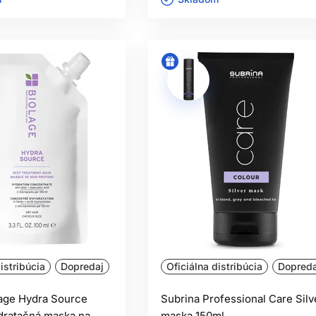
istribúcia
Dopredaj
Oficiálna distribúcia
Dopreda
lage Hydra Source
Subrina Professional Care Silv
dratačná maska na
maska 150ml