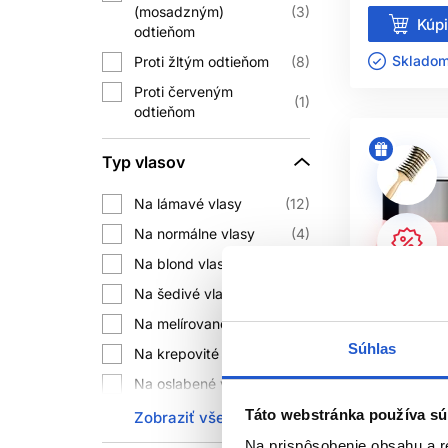
(mosadzným)
3
Tepelná ochrana znižuje
Kúpi
odtieňom
UV 
Skladom 
Proti žltým odtieňom
8
Proti červeným
Slnko môže ovplyvniť pigment aj vlas
1
odtieňom
tvrdením používajte podľa
Typ vlasov
Blond a porézne vlasy môžu po kont
zelené farbivo. Pri probléme zvoľ
Na lámavé vlasy
12
FA
Na normálne vlasy
4
Na blond vlasy
20
Fialové, modré alebo pigmentované ša
Na šedivé vlasy
10
na každodenné použitie pre každého a
Na melírované vlasy
40
Súhlas
Na krepovité vlasy
1
Tónovací produkt n
Na oslabené vlasy
4
AKO P
Na krehké vlasy
4
Táto webstránka používa sú
Zobraziť všetko
Oficiálna d
Na farbené vlasy
54
Na prispôsobenie obsahu a r