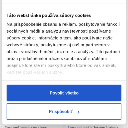
POTREBUJEM KONDICIONÉR AJ
Skladom ㅤ
Skladom ㅤ
MASKU?
Táto webstránka používa súbory cookies
Nie vždy naraz. Kondicionér používajte pravidelne a masku
pridajte podľa suchosti a poškodenia.
Na prispôsobenie obsahu a reklám, poskytovanie funkcií
sociálnych médií a analýzu návštevnosti používame
MÔŽEM POUŽÍVAŤ OLEJ PRED
súbory cookie. Informácie o tom, ako používate naše
ŽEHLENÍM?
webové stránky, poskytujeme aj našim partnerom v
oblasti sociálnych médií, inzercie a analýzy. Títo partneri
Iba ak konkrétny produkt deklaruje tepelnú ochranu a návod
také použitie povoľuje.
môžu príslušné informácie skombinovať s ďalšími
údajmi, ktoré ste im poskytli alebo ktoré od vás získali,
PREČO FARBA RÝCHLO BLEDNE?
keď ste používali ich služby.
Ovplyvňuje ju typ farby, porozita, frekvencia umývania,
teplo, UV žiarenie, voda aj následná starostlivosť.
-8%
Oficiálna distribúcia
-28%
Oficiálna distribúcia
Povoliť všetko
Wella Professionals Color Fresh
Wella Professionals Oil Reflections
farbiaca maska na vlasy Golden
Luminous Reboost vyživujúca
Prispôsobiť
Gloss 150ml
maska na lesk vlasov 500ml
Wella Professionals
Wella Professionals
Farebné masky na vlasy
Starostlivosť o farbené vlasy