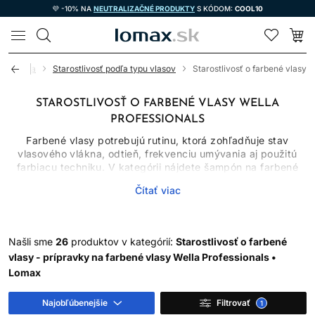
💜 -10% NA
NEUTRALIZAČNÉ PRODUKTY
S KÓDOM:
COOL10
LOMAX
kozmetika
Starostlivosť podľa typu vlasov
Starostlivosť o farbené vlasy
STAROSTLIVOSŤ O FARBENÉ VLASY WELLA
PROFESSIONALS
Farbené vlasy potrebujú rutinu, ktorá zohľadňuje stav
vlasového vlákna, odtieň, frekvenciu umývania aj použitú
farbiacu techniku. V kategórii nájdete šampón na farbené
vlasy, kondicionéry, masky, séra, spreje aj olej na vlasy.
Čítať viac
Jednotlivé produkty majú rozdielne úlohy: šampón čistí,
kondicionér znižuje trenie, maska poskytuje intenzívnejšie
kondicionovanie a bezoplachová starostlivosť pomáha s
úpravou a ochranou.
Našli sme
26
produktov v kategórií:
Starostlivosť o farbené
Žiadny produkt nedokáže zastaviť blednutie úplne. Farba sa
vlasy - prípravky na farbené vlasy Wella Professionals •
mení umývaním, pôsobením tepla, UV žiarenia, vody aj
Lomax
prirodzeným odrastaním. Správne zvolená rutina však môže
obmedziť zbytočné vymývanie a udržať vlasy hladšie a
Najobľúbenejšie
Filtrovať
1
lesklejšie.