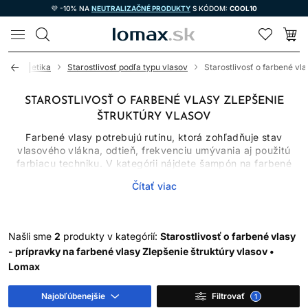
💜 -10% NA
NEUTRALIZAČNÉ PRODUKTY
S KÓDOM:
COOL10
LOMAX
vá kozmetika
Starostlivosť podľa typu vlasov
Starostlivosť o farbené vla
STAROSTLIVOSŤ O FARBENÉ VLASY ZLEPŠENIE
ŠTRUKTÚRY VLASOV
Farbené vlasy potrebujú rutinu, ktorá zohľadňuje stav
vlasového vlákna, odtieň, frekvenciu umývania aj použitú
farbiacu techniku. V kategórii nájdete šampón na farbené
vlasy, kondicionéry, masky, séra, spreje aj olej na vlasy.
Čítať viac
Jednotlivé produkty majú rozdielne úlohy: šampón čistí,
kondicionér znižuje trenie, maska poskytuje intenzívnejšie
kondicionovanie a bezoplachová starostlivosť pomáha s
úpravou a ochranou.
Našli sme
2
produkty v kategórií:
Starostlivosť o farbené vlasy
Žiadny produkt nedokáže zastaviť blednutie úplne. Farba sa
- prípravky na farbené vlasy Zlepšenie štruktúry vlasov •
mení umývaním, pôsobením tepla, UV žiarenia, vody aj
Lomax
prirodzeným odrastaním. Správne zvolená rutina však môže
obmedziť zbytočné vymývanie a udržať vlasy hladšie a
Najobľúbenejšie
Filtrovať
1
lesklejšie.