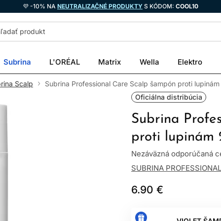
💜 -10% NA
NEUTRALIZAČNÉ PRODUKTY
S KÓDOM:
COOL10
Subrina
L'ORÉAL
Matrix
Wella
Elektro
rina Scalp
Subrina Professional Care Scalp šampón proti lupiná
Oficiálna distribúcia
Subrina Profe
proti lupinám
Nezáväzná odporúčaná ce
SUBRINA PROFESSIONA
6.90 €
VIOLET ŠAM