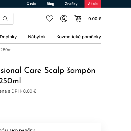
O nás
Blog
Značky
Akcie
0.00 €
Doplnky
Nábytok
Kozmetické pomôcky
m 250ml
ssional Care Scalp šampón
 250ml
na s DPH: 8.00 €
L
PÓN AKO DARČEK