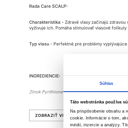
Rada Care SCALP:
Charakteristika -
Zdravé vlasy začínajú zdravou 
vyživuje ich. Pomáha stimulovať vlasové folikuly 
Typ vlasu
- Perfektné pre problémy vyplývajúce z
INGREDIENCIE:
Súhlas
Zinok Pyrithione
- Má antibakteriálne, antimikro
Táto webstránka používa sú
Kyselina salicylová
- Účinkuje tak, že bezpečne
Na prispôsobenie obsahu a r
ZOBRAZIŤ VIAC
cookie. Informácie o tom, ak
Výťažok z Echinacei Purpurovej
- Hydratuje pok
médií, inzercie a analýzy. Tí