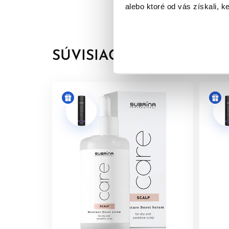
krvného obehu.
alebo ktoré od vás získali, ke
Glycerín
- Zvlhčujúca a obnovujúca zložka, ktor
SÚVISIACE PRODUKTY