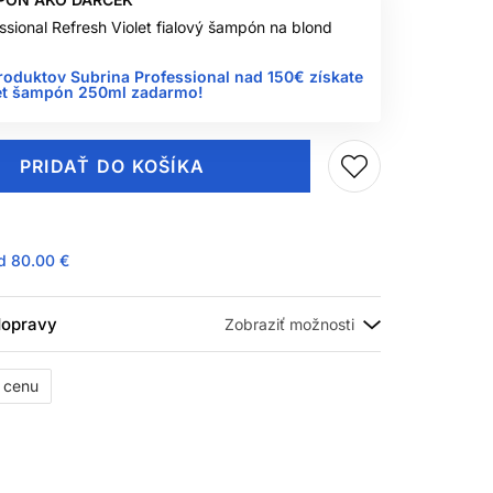
ssional Refresh Violet fialový šampón na blond
roduktov Subrina Professional nad 150€ získate
let šampón 250ml zadarmo!
PRIDAŤ DO KOŠÍKA
ad
80.00 €
 dopravy
ť cenu