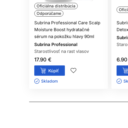
Oficiálna distribúcia
Ofic
Odporúčame
Subrina Professional Care Scalp
Subri
Moisture Boost hydratačné
Detox
sérum na pokožku hlavy 90ml
Subri
Subrina Professional
Staro
Starostlivosť na rast vlasov
17.90 €
6.90
Kúpiť
Skladom ㅤ
Sk