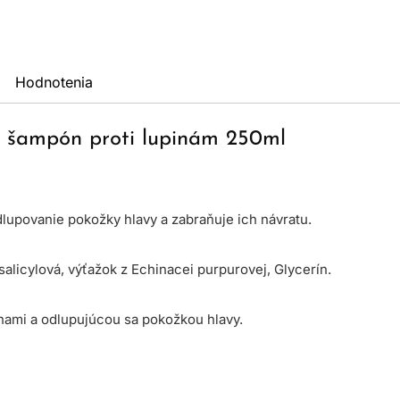
Hodnotenia
p šampón proti lupinám 250ml
dlupovanie pokožky hlavy a zabraňuje ich návratu.
salicylová, výťažok z Echinacei purpurovej, Glycerín.
inami a odlupujúcou sa pokožkou hlavy.