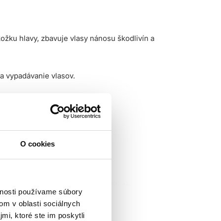
ožku hlavy, zbavuje vlasy nánosu škodlivín a
a vypadávanie vlasov.
O cookies
oroickej dermatitídy.
hádzať plesňovým infekciám a lupinám.
vnosti používame súbory
om v oblasti sociálnych
Môže tiež podporovať rast vlasov zlepšením
mi, ktoré ste im poskytli