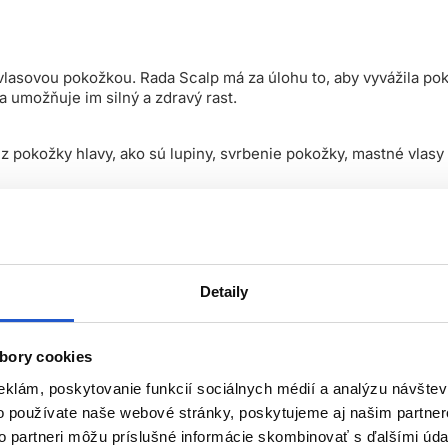
vlasovou pokožkou. Rada Scalp má za úlohu to, aby vyvážila pok
a umožňuje im silný a zdravý rast.
 pokožky hlavy, ako sú lupiny, svrbenie pokožky, mastné vlasy 
Detaily
biálne a protiplesňové účinky, ktoré môžu pomôcť pri liečbe seb
bory cookies
 a účinne odstraňuje vonkajšiu vrstvu pokožky a pomáha predc
eklám, poskytovanie funkcií sociálnych médií a analýzu návšte
o používate naše webové stránky, poskytujeme aj našim partner
ožku hlavy, účinne zmierňuje lupiny a upokojuje podráždenie. 
to partneri môžu príslušné informácie skombinovať s ďalšími údaj