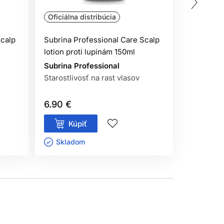
Oficiálna distribúcia
Oficiálna
Scalp
Subrina Professional Care Scalp
Subrina P
lotion proti lupinám 150ml
Detox ša
Subrina Professional
Subrina P
Starostlivosť na rast vlasov
Šampóny n
6.90 €
6.90 €
Kúpiť
Kúp
Skladom ㅤ
Sklado