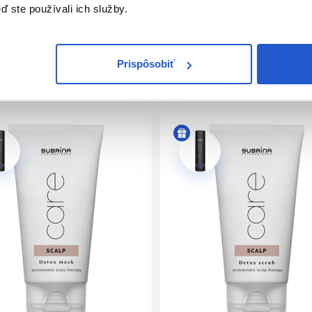
ď ste používali ich služby.
á sa nachádza prirodzene v našom tele, pomáha obnoviť prirod
Prispôsobiť