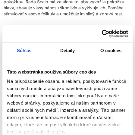
pokožkou. Rada Scalp má za úlohu to, aby vyvážila pokožku
hlavy, zbavuje vlasy nánosu škodlivín a vyživuje ich. Pomáha
stimulovať vlasové folikuly a umožňuje im silný a zdravý rast.
Typ vlasu
- Perfektné pre problémy vyplývajúce z pokožky
hlavy, ako sú lupiny, svrbenie pokožky, mastné vlasy a
vypadávanie vlasov.
Súhlas
Detaily
O cookies
INGREDIENCIE:
Výťažok z kalenduly
- Hydratuje suchú pokožku hlavy a
zmierňuje zápaly spôsobené dermatitídou, vyrážkami a
Táto webstránka používa súbory cookies
infekciami. Pomáha bojovať proti lupinám a poškodeniam
Na prispôsobenie obsahu a reklám, poskytovanie funkcií
pokožky hlavy.
sociálnych médií a analýzu návštevnosti používame
súbory cookie. Informácie o tom, ako používate naše
Urea
- Poskytuje intenzívnu hydratáciu a upokojuje svrbenie a
webové stránky, poskytujeme aj našim partnerom v
podráždenie.
oblasti sociálnych médií, inzercie a analýzy. Títo partneri
môžu príslušné informácie skombinovať s ďalšími
Parametre
údajmi, ktoré ste im poskytli alebo ktoré od vás získali,
keď ste používali ich služby.