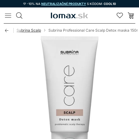
💜 -10% NA
NEUTRALIZAČNÉ PRODUKTY
S KÓDOM:
COOL10
LOMAX
livosť
Subrina Scalp
Subrina Professional Care Scalp Detox maska 150m