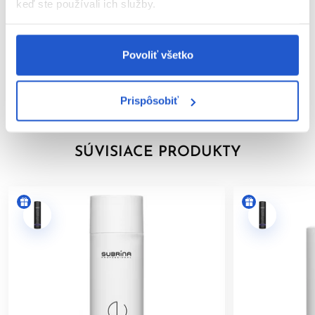
keď ste používali ich služby.
Video
Povoliť všetko
Značka
Hodnotenia
1
Prispôsobiť
SÚVISIACE PRODUKTY