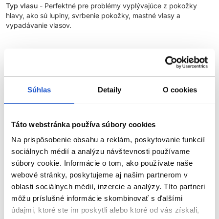
Typ vlasu
- Perfektné pre problémy vyplývajúce z pokožky
hlavy, ako sú lupiny, svrbenie pokožky, mastné vlasy a
vypadávanie vlasov.
INGREDIENCIE:
Súhlas
Detaily
O cookies
Výťažok z chmelu
- Plný silných antioxidantov, je antibakteriálny
a protizápalový, pomáha znižovať vypadávanie vlasov,
podporuje lesk a redukuje svrbenie pokožky hlavy
Táto webstránka používa súbory cookies
Výťažok z prosa
- Prispieva k zdravému rastu vlasov
Na prispôsobenie obsahu a reklám, poskytovanie funkcií
stimuláciou bunkových aktivít, ako aj regeneráciou tkaniva a
redukovaním vypadávania vlasov
sociálnych médií a analýzu návštevnosti používame
súbory cookie. Informácie o tom, ako používate naše
Panthenol
- Tiež sa nazýva pro-vitamín B5, pomáha priťahovať
webové stránky, poskytujeme aj našim partnerom v
ZOBRAZIŤ VIAC
vodu a udržať ju. Zvlhčuje vlasy a pokožku hlavy a zanecháva
oblasti sociálnych médií, inzercie a analýzy. Títo partneri
ich silné a zdravé.
môžu príslušné informácie skombinovať s ďalšími
údajmi, ktoré ste im poskytli alebo ktoré od vás získali,
Parametre