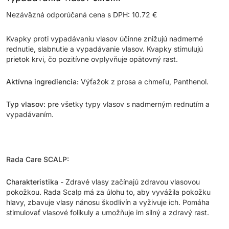
Nezáväzná odporúčaná cena s DPH: 10.72 €
Kvapky proti vypadávaniu vlasov účinne znižujú nadmerné
rednutie, slabnutie a vypadávanie vlasov. Kvapky stimulujú
prietok krvi, čo pozitívne ovplyvňuje opätovný rast.
Aktívna ingrediencia:
Výťažok z prosa a chmeľu, Panthenol.
Typ vlasov:
pre všetky typy vlasov s nadmerným rednutím a
vypadávaním.
Rada Care SCALP:
Charakteristika -
Zdravé vlasy začínajú zdravou vlasovou
pokožkou. Rada Scalp má za úlohu to, aby vyvážila pokožku
hlavy, zbavuje vlasy nánosu škodlivín a vyživuje ich. Pomáha
stimulovať vlasové folikuly a umožňuje im silný a zdravý rast.