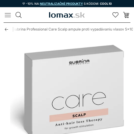
💜 -10% NA
NEUTRALIZAČNÉ PRODUKTY
S KÓDOM:
COOL10
LOMAX
alp
Subrina Professional Care Scalp ampule proti vypadávaniu vlasov 5x1