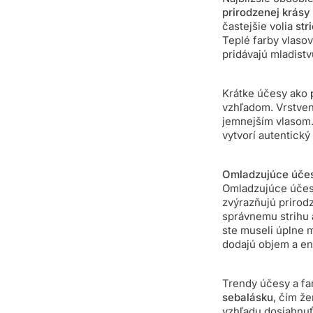
prirodzenej krásy
častejšie volia
str
Teplé farby vlaso
pridávajú mladistvú
Krátke účesy ako
vzhľadom. Vrstven
jemnejším vlasom. 
vytvorí autentický 
Omladzujúce účes
Omladzujúce účesy
zvýrazňujú prirod
správnemu strihu 
ste museli úplne m
dodajú objem a en
Trendy účesy a fa
sebalásku
, čím ž
vzhľadu dosiahnuť