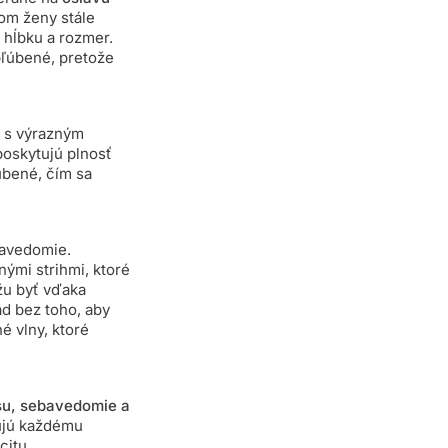
om ženy stále
m hĺbku a rozmer.
bľúbené, pretože
u s výrazným
poskytujú plnosť
úbené, čím sa
bavedomie.
ými strihmi, ktoré
žu byť vďaka
d bez toho, aby
é vlny, ktoré
su, sebavedomie a
ňujú každému
citu.