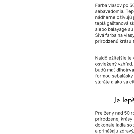
Farba vlasov po 50
sebavedomia. Tep
nádherne oživujú 
teplá gaštanová sk
alebo balayage sú 
Sivá farba na vlas
prirodzenú krásu a
Najdôležitejšie je
osviežený vzhľad. 
budú mať
dlhotrva
formou sebalásky 
staráte a ako sa cít
Je lep
Pre ženy nad 50 r
prirodzenej krásy
dokonale ladia so 
a prinášajú zdravý