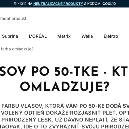
💜 -10% NA
NEUTRALIZAČNÉ PRODUKTY
S KÓDOM:
COOL10
Subrina
L'ORÉAL
Matrix
Wella
Elektro
á farba omladzuje?
SOV PO 50-TKE - K
OMLADZUJE?
U FARBU VLASOV, KTORÁ VÁM
PO 50-KE DODÁ SV
ZVOLENÝ ODTIEŇ DOKÁŽE ROZJASNIŤ PLEŤ, OP
Ť PRIRODZENÝ LESK. UŽ DÁVNO NEPLATÍ, ŽE S
NAOPAK, IDE O TO ZVÝRAZNIŤ SVOJU PRIRODZE