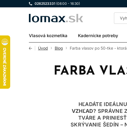
0262523331
(08:00 - 16:30)
LOMAX
Vlasová kozmetika
Kadernícke potreby
Úvod
Blog
Farba vlasov po 50-tke - ktor
FARBA VLA
HĽADÁTE IDEÁLN
VZHĽAD
? SPRÁVNE 
TVÁRE A PRINIES
SKRÝVANIE ŠEDÍN – 