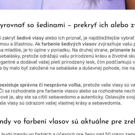
yrovnať so šedinami – prekryť ich alebo z
i zakryť
šedivé vlasy
alebo ich priznať, je najdôležitejšie vybra
omou a šťastnou. Ak
farbenie šedivých vlasov
zvýrazňuje vašu 
a mladšie, je to úplne v poriadku. Na druhej strane,
priznanie 
ebalásky, pretože odrážajú vašu prirodzenú krásu a životné sk
gantné a dodávať vašej pleti prirodzený lesk, čím podčiarkujú 
e by malo byť založené na sebaláske a duševnej pohode, nie na 
eexistuje správna či nesprávna voľba
, pretože vaše vlasy sú 
 Či sa rozhodnete pre farbenie vlasov alebo sa rozhodnete nech
účové je, aby ste sa cítili sebavedomo a autenticky. Oslavujte svo
aše vlasy sú odrazom vašej vlastnej krásy a sebavedomia.
ndy vo farbení vlasov sú aktuálne pre zre
e budú trendy vo farbách a účesoch pre ženy nad 50 rokov za