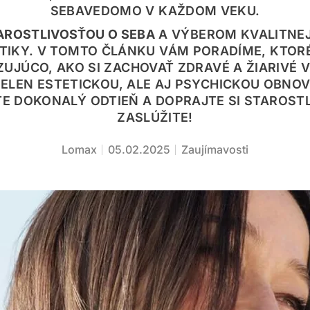
SEBAVEDOMO V KAŽDOM VEKU.
AROSTLIVOSŤOU O SEBA
A VÝBEROM KVALITNEJ
IKY. V TOMTO ČLÁNKU VÁM PORADÍME, KTOR
UJÚCO, AKO SI ZACHOVAŤ ZDRAVÉ A ŽIARIVÉ V
ELEN ESTETICKOU, ALE AJ PSYCHICKOU OBNOV
E DOKONALÝ ODTIEŇ A DOPRAJTE SI STAROSTL
ZASLÚŽITE!
Lomax
05.02.2025
Zaujímavosti