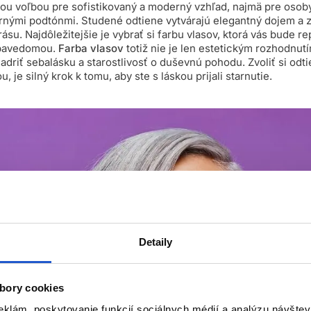
elou voľbou pre sofistikovaný a moderný vzhľad, najmä pre osob
bornými podtónmi. Studené odtiene vytvárajú elegantný dojem a 
ásu. Najdôležitejšie je vybrať si farbu vlasov, ktorá vás bude r
ebavedomou.
Farba vlasov
totiž nie je len estetickým rozhodnutím
driť sebalásku a starostlivosť o duševnú pohodu. Zvoliť si odt
u, je silný krok k tomu, aby ste s láskou prijali starnutie.
Detaily
bory cookies
eklám, poskytovanie funkcií sociálnych médií a analýzu návšte