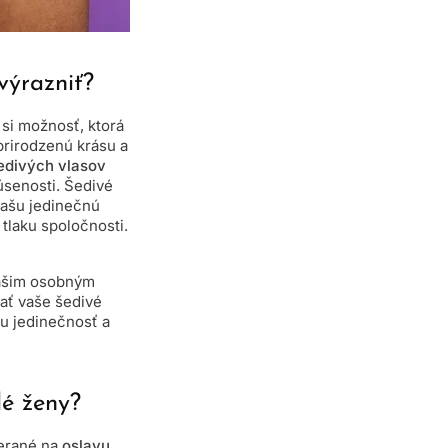
výrazniť?
ť si možnosť, ktorá
prirodzenú krásu a
šedivých vlasov
úsenosti. Šedivé
vašu jedinečnú
tlaku spoločnosti.
vašim osobným
ať vaše šedivé
ju jedinečnosť a
lé ženy?
merané na
oslavu