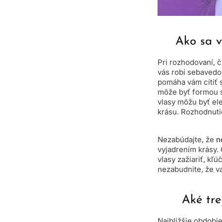
Ako sa v
Pri rozhodovaní, č
vás robí sebaved
pomáha vám cítiť s
môže byť formou s
vlasy môžu byť ele
krásu. Rozhodnuti
Nezabúdajte, že
n
vyjadrením krásy.
vlasy zažiariť, kľ
nezabudnite, že v
Aké tre
Najbližšie obdobi