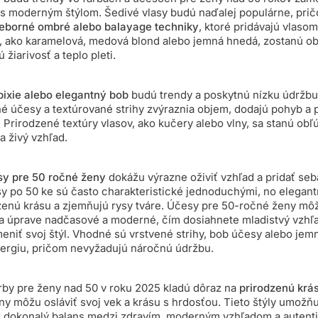
s moderným štýlom. Šedivé vlasy budú naďalej populárne, prič
ieborné ombré alebo balayage techniky
, ktoré pridávajú vlaso
v, ako karamelová, medová blond alebo jemná hnedá, zostanú o
 žiarivosť a teplo pleti.
pixie alebo elegantný bob
budú trendy a poskytnú nízku údržb
é účesy a textúrované strihy zvýraznia objem, dodajú pohyb a 
Prirodzené textúry vlasov, ako kučery alebo vlny, sa stanú obľ
a živý vzhľad.
y pre 50 ročné ženy
dokážu výrazne oživiť vzhľad a pridať se
 po 50 ke sú často charakteristické jednoduchými, no elegantn
zenú krásu a zjemňujú rysy tváre. Účesy pre 50-ročné ženy mô
a úprave nadčasové a moderné, čím dosiahnete mladistvý vzhľa
eniť svoj štýl. Vhodné sú vrstvené strihy, bob účesy alebo jemn
ergiu, pričom nevyžadujú náročnú údržbu.
rby pre ženy nad 50 v roku 2025 kladú dôraz na
prirodzenú krá
eny môžu osláviť svoj vek a krásu s hrdosťou. Tieto štýly umož
 dokonalý balans medzi zdravím, moderným vzhľadom a autenti