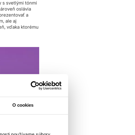
y s svetlými tónmi
zároveň oslávia
eprezentovať a
, ale aj
ieň, vďaka ktorému
O cookies
vnosti používame súbory