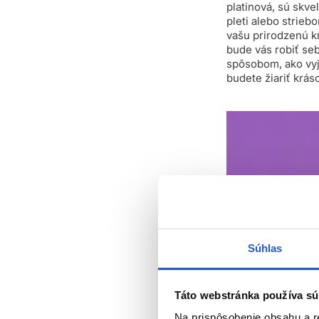
platinová, sú skv
pleti alebo strie
vašu prirodzenú kr
bude vás robiť s
spôsobom, ako vyja
budete žiariť kráso
Súhlas
Táto webstránka používa sú
Na prispôsobenie obsahu a r