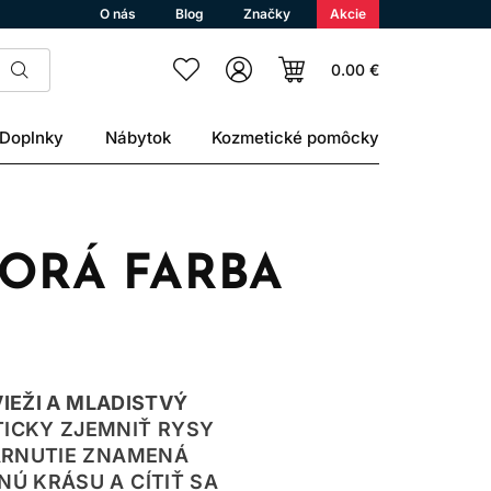
O nás
Blog
Značky
Akcie
0.00 €
Doplnky
Nábytok
Kozmetické pomôcky
TORÁ FARBA
IEŽI A MLADISTVÝ
TICKY ZJEMNIŤ RYSY
TARNUTIE ZNAMENÁ
NÚ KRÁSU A CÍTIŤ SA