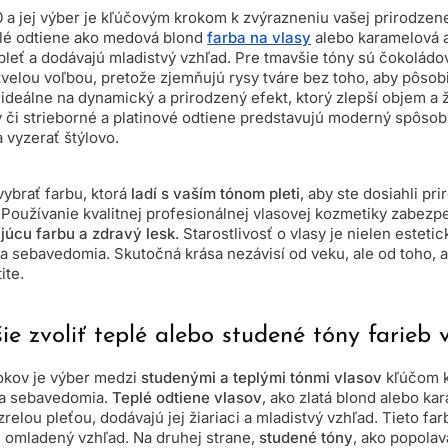
 a jej výber je kľúčovým krokom k zvýrazneniu vašej prirodzene
lé odtiene ako medová blond
farba na vlasy
alebo karamelová 
pleť a dodávajú mladistvý vzhľad. Pre tmavšie tóny sú čokolád
velou voľbou, pretože zjemňujú rysy tváre bez toho, aby pôsobil
ideálne na dynamický a prirodzený efekt, ktorý zlepší objem a ž
y či strieborné a platinové odtiene predstavujú moderný spôsob,
 vyzerať štýlovo.
 vybrať farbu, ktorá
ladí s vaším tónom pleti
, aby ste dosiahli pr
Používanie kvalitnej profesionálnej vlasovej kozmetiky zabezpe
júcu farbu a zdravý lesk
. Starostlivosť o vlasy je nielen esteti
a sebavedomia. Skutočná krása nezávisí od veku, ale od toho, 
ite.
šie zvoliť teplé alebo studené tóny farieb 
okov je výber medzi
studenými a teplými tónmi vlasov
kľúčom k
 a sebavedomia.
Teplé odtiene vlasov
, ako zlatá blond alebo k
zrelou pleťou, dodávajú jej žiariaci a mladistvý vzhľad. Tieto far
, omladený vzhľad. Na druhej strane,
studené tóny
, ako popolav