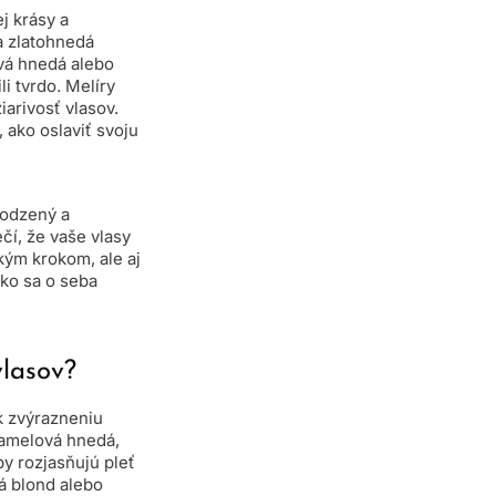
j krásy a
a zlatohnedá
ová hnedá alebo
i tvrdo. Melíry
iarivosť vlasov.
 ako oslaviť svoju
irodzený a
čí, že vaše vlasy
ckým krokom, ale aj
ako sa o seba
vlasov?
 zvýrazneniu
aramelová hnedá,
by rozjasňujú pleť
á blond alebo