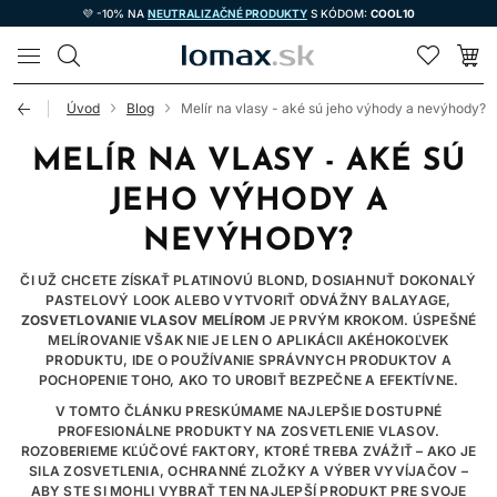
💜 -10% NA
NEUTRALIZAČNÉ PRODUKTY
S KÓDOM:
COOL10
LOMAX
Úvod
Blog
Melír na vlasy - aké sú jeho výhody a nevýhody?
MELÍR NA VLASY - AKÉ SÚ
JEHO VÝHODY A
NEVÝHODY?
ČI UŽ CHCETE ZÍSKAŤ PLATINOVÚ BLOND, DOSIAHNUŤ DOKONALÝ
PASTELOVÝ LOOK ALEBO VYTVORIŤ ODVÁŽNY BALAYAGE,
ZOSVETLOVANIE VLASOV MELÍROM
JE PRVÝM KROKOM. ÚSPEŠNÉ
MELÍROVANIE VŠAK NIE JE LEN O APLIKÁCII AKÉHOKOĽVEK
PRODUKTU, IDE O POUŽÍVANIE SPRÁVNYCH PRODUKTOV A
POCHOPENIE TOHO, AKO TO UROBIŤ BEZPEČNE A EFEKTÍVNE.
V TOMTO ČLÁNKU PRESKÚMAME NAJLEPŠIE DOSTUPNÉ
PROFESIONÁLNE PRODUKTY NA ZOSVETLENIE VLASOV.
ROZOBERIEME KĽÚČOVÉ FAKTORY, KTORÉ TREBA ZVÁŽIŤ – AKO JE
SILA ZOSVETLENIA, OCHRANNÉ ZLOŽKY A VÝBER VYVÍJAČOV –
ABY STE SI MOHLI VYBRAŤ TEN NAJLEPŠÍ PRODUKT PRE SVOJE