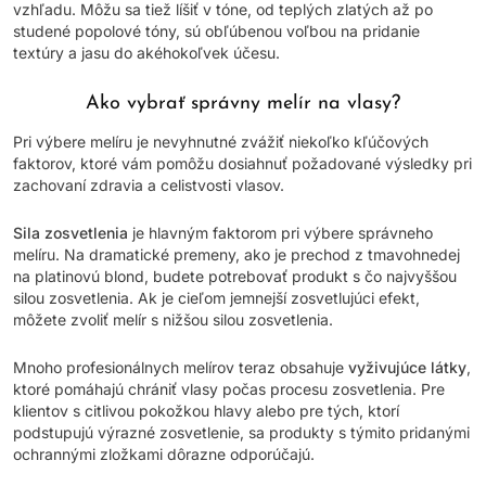
vzhľadu. Môžu sa tiež líšiť v tóne, od teplých zlatých až po
studené popolové tóny, sú obľúbenou voľbou na pridanie
textúry a jasu do akéhokoľvek účesu.
Ako vybrať správny melír na vlasy?
Pri výbere melíru je nevyhnutné zvážiť niekoľko kľúčových
faktorov, ktoré vám pomôžu dosiahnuť požadované výsledky pri
zachovaní zdravia a celistvosti vlasov.
Sila zosvetlenia
je hlavným faktorom pri výbere správneho
melíru. Na dramatické premeny, ako je prechod z tmavohnedej
na platinovú blond, budete potrebovať produkt s čo najvyššou
silou zosvetlenia. Ak je cieľom jemnejší zosvetlujúci efekt,
môžete zvoliť melír s nižšou silou zosvetlenia.
Mnoho profesionálnych melírov teraz obsahuje
vyživujúce látky
,
ktoré pomáhajú chrániť vlasy počas procesu zosvetlenia. Pre
klientov s citlivou pokožkou hlavy alebo pre tých, ktorí
podstupujú výrazné zosvetlenie, sa produkty s týmito pridanými
ochrannými zložkami dôrazne odporúčajú.