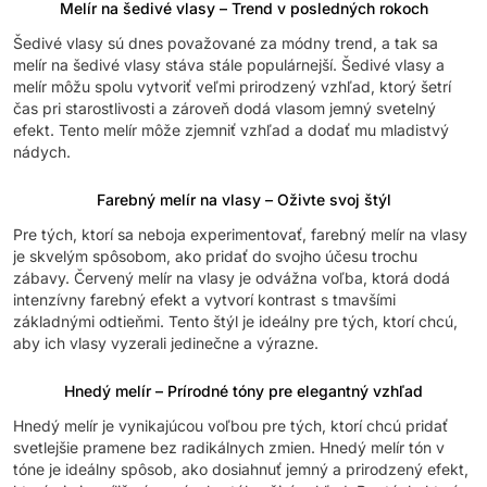
Melír na šedivé vlasy – Trend v posledných rokoch
Šedivé vlasy sú dnes považované za módny trend, a tak sa
melír na šedivé vlasy stáva stále populárnejší. Šedivé vlasy a
melír môžu spolu vytvoriť veľmi prirodzený vzhľad, ktorý šetrí
čas pri starostlivosti a zároveň dodá vlasom jemný svetelný
efekt. Tento melír môže zjemniť vzhľad a dodať mu mladistvý
nádych.
Farebný melír na vlasy – Oživte svoj štýl
Pre tých, ktorí sa neboja experimentovať, farebný melír na vlasy
je skvelým spôsobom, ako pridať do svojho účesu trochu
zábavy. Červený melír na vlasy je odvážna voľba, ktorá dodá
intenzívny farebný efekt a vytvorí kontrast s tmavšími
základnými odtieňmi. Tento štýl je ideálny pre tých, ktorí chcú,
aby ich vlasy vyzerali jedinečne a výrazne.
Hnedý melír – Prírodné tóny pre elegantný vzhľad
Hnedý melír je vynikajúcou voľbou pre tých, ktorí chcú pridať
svetlejšie pramene bez radikálnych zmien. Hnedý melír tón v
tóne je ideálny spôsob, ako dosiahnuť jemný a prirodzený efekt,