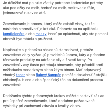
Je dôležité mať po ruke všetky potrebné kadernícke potreby
ako podložky na melír, hrebeň na melír, melírovacie fólie,
jednorazové rukavice atď.
Zosvetlovanie je proces, ktorý môže oslabiť vlasy, takže
následná starostlivosť je kritická. Pripravte sa na aplikáciu
kondicionéra
alebo
masky
ihneď po opláchnutí, aby ste pomohli
obnoviť hydratáciu a pružnosť.
Naplánujte si priebežnú následnú starostlivosť, pretože
zosvetlené vlasy vyžadujú pravidelnú úpravu, kúry a prípadne
tónovacie produkty na udržanie sily a živosti farby. Po
zosvetlení vlasy často potrebujú tónovanie, aby pôsobili proti
nežiaducim mosadzným alebo žltým tónom. Mať pripravený
vhodný
toner
alebo
fialový šampón
pomôže dosiahnuť čistejšiu,
chladnejšiu blond alebo špecifický tón po dokončení procesu
zosvetlenia.
Dodržaním týchto prípravných krokov môžete nastaviť základ
pre úspešné zosvetlovanie, ktoré dosiahne požadované
výsledky pri zachovaní zdravia a kvality vlasov.