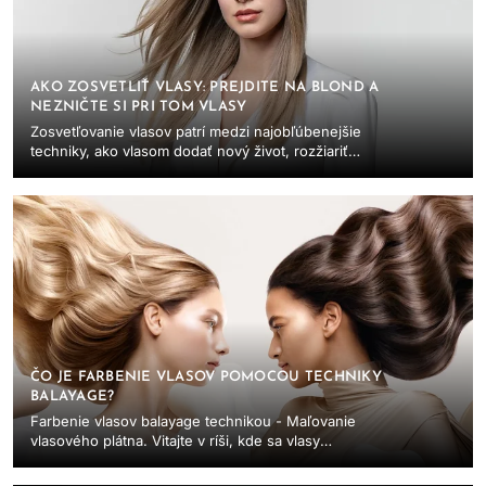
AKO ZOSVETLIŤ VLASY: PREJDITE NA BLOND A
NEZNIČTE SI PRI TOM VLASY
Zosvetľovanie vlasov patrí medzi najobľúbenejšie
techniky, ako vlasom dodať nový život, rozžiariť
vzhľad a vytvoriť žiarivý dojem. Či už túžite...
ČO JE FARBENIE VLASOV POMOCOU TECHNIKY
BALAYAGE?
Farbenie vlasov balayage technikou - Maľovanie
vlasového plátna. Vitajte v ríši, kde sa vlasy
stávajú plátnom a každý farebný ťah rozpráva
jedinečný...