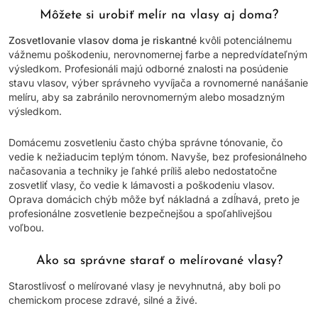
Môžete si urobiť melír na vlasy aj doma?
Zosvetlovanie vlasov doma je riskantné
kvôli potenciálnemu
vážnemu poškodeniu, nerovnomernej farbe a nepredvídateľným
výsledkom. Profesionáli majú odborné znalosti na posúdenie
stavu vlasov, výber správneho vyvíjača a rovnomerné nanášanie
melíru, aby sa zabránilo nerovnomerným alebo mosadzným
výsledkom.
Domácemu zosvetleniu často chýba správne tónovanie, čo
vedie k nežiaducim teplým tónom. Navyše, bez profesionálneho
načasovania a techniky je ľahké príliš alebo nedostatočne
zosvetliť vlasy, čo vedie k lámavosti a poškodeniu vlasov.
Oprava domácich chýb môže byť nákladná a zdĺhavá, preto je
profesionálne zosvetlenie bezpečnejšou a spoľahlivejšou
voľbou.
Ako sa správne starať o melírované vlasy?
Starostlivosť o melírované vlasy je nevyhnutná, aby boli po
chemickom procese zdravé, silné a živé.