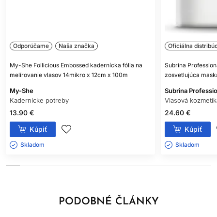
Odporúčame
Naša značka
Oficiálna distribú
My-She Foilicious Embossed kadernícka fólia na
Subrina Profession
melírovanie vlasov 14mikro x 12cm x 100m
zosvetlujúca mask
My-She
Subrina Professio
Kadernícke potreby
Vlasová kozmetik
13.90 €
24.60 €
Kúpiť
Kúpiť
Skladom ㅤ
Skladom ㅤ
PODOBNÉ ČLÁNKY