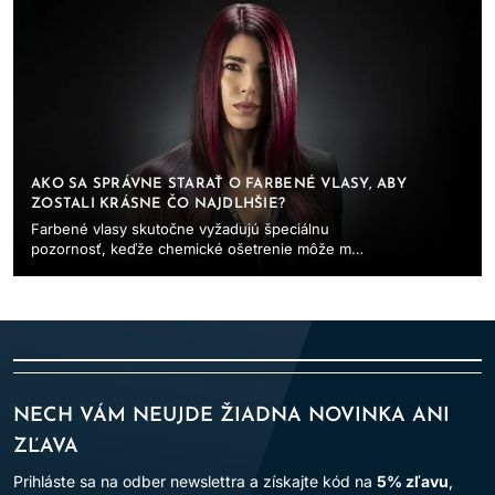
AKO SA SPRÁVNE STARAŤ O FARBENÉ VLASY, ABY
ZOSTALI KRÁSNE ČO NAJDLHŠIE?
Farbené vlasy skutočne vyžadujú špeciálnu
pozornosť, keďže chemické ošetrenie môže mať
hlboký vplyv na ich zdravie a vzhľad. Proces
farbenia...
NECH VÁM NEUJDE ŽIADNA NOVINKA ANI
ZĽAVA
Prihláste sa na odber newslettra a získajte kód na
5% zľavu
,