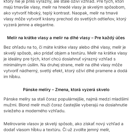
ktorý nie je príliš výrazný, ale stále oživí vzhľad. Pre tých, ktorí
majú tmavšie vlasy, melír na hnedé vlasy je skvelým spôsobom,
ako vytvoriť hlboký, teplý kontrast. Naopak, melír na tmavé
vlasy môže vytvoriť krásny prechod do svetlých odtieňov, ktorý
vyzerá jemne a elegantne.
Melír na krátke vlasy a melír na dlhé vlasy – Pre každý účes
Bez ohľadu na to, či máte krátke vlasy alebo dlhé vlasy, melír je
skvelý spôsob, ako pridať objem a textúru. Melír na krátke vlasy
je ideálny pre tých, ktorí chcú dosiahnuť výrazný vzhľad s
minimálnym úsilím. Na druhej strane, melír na dlhé vlasy môže
vytvoriť nádherný, svetlý efekt, ktorý oživí dlhé pramene a dodá
im hĺbku.
Pánske melíry – Zmena, ktorá vyzerá skvelo
Pánske melíry sa stali čoraz populárnejšie, najmä medzi mladšími
mužmi. Blond melír muži čoraz častejšie vyberajú na dosiahnutie
sviežeho a moderného vzhľadu.
Melírovanie vlasov je skvelý spôsob, ako získať nový vzhľad a
dodať vlasom hĺbku a textúru. Či už zvolíte jemný melír,