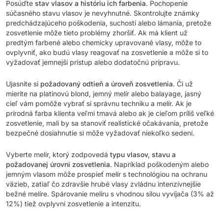
Posúďte
stav vlasov a históriu ich farbenia
. Pochopenie
súčasného stavu vlasov je nevyhnutné. Skontrolujte známky
predchádzajúceho poškodenia, suchosti alebo lámania, pretože
zosvetlenie môže tieto problémy zhoršiť. Ak má klient už
predtým farbené alebo chemicky upravované vlasy, môže to
ovplyvniť, ako budú vlasy reagovať na zosvetlenie a môže si to
vyžadovať jemnejší prístup alebo dodatočnú prípravu.
Ujasnite si
požadovaný odtieň a úroveň zosvetlenia
. Či už
mierite na platinovú blond, jemný melír alebo balayage, jasný
cieľ vám pomôže vybrať si správnu techniku a melír. Ak je
prírodná farba klienta veľmi tmavá alebo ak je cieľom príliš veľké
zosvetlenie, mali by sa stanoviť realistické očakávania, pretože
bezpečné dosiahnutie si môže vyžadovať niekoľko sedení.
Vyberte melír, ktorý zodpovedá
typu vlasov, stavu a
požadovanej úrovni zosvetlenia
. Napríklad poškodeným alebo
jemným vlasom môže prospieť melír s technológiou na ochranu
väzieb, zatiaľ čo zdravšie hrubé vlasy zvládnu intenzívnejšie
bežné melíre. Spárovanie melíru s vhodnou silou vyvíjača (3% až
12%) tiež ovplyvní zosvetlenie a intenzitu.