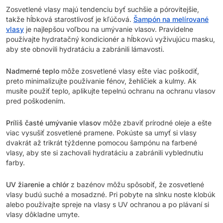
Zosvetlené vlasy majú tendenciu byť suchšie a pórovitejšie,
takže hĺbková starostlivosť je kľúčová.
Šampón na melírované
vlasy
je najlepšou voľbou na umývanie vlasov. Pravidelne
používajte hydratačný kondicionér a hĺbkovú vyživujúcu masku,
aby ste obnovili hydratáciu a zabránili lámavosti.
Nadmerné teplo
môže zosvetlené vlasy ešte viac poškodiť,
preto minimalizujte používanie fénov, žehličiek a kulmy. Ak
musíte použiť teplo, aplikujte tepelnú ochranu na ochranu vlasov
pred poškodením.
Príliš časté umývanie vlasov
môže zbaviť prírodné oleje a ešte
viac vysušiť zosvetlené pramene. Pokúste sa umyť si vlasy
dvakrát až trikrát týždenne pomocou šampónu na farbené
vlasy, aby ste si zachovali hydratáciu a zabránili vyblednutiu
farby.
UV žiarenie a chlór
z bazénov môžu spôsobiť, že zosvetlené
vlasy budú suché a mosadzné. Pri pobyte na slnku noste klobúk
alebo používajte spreje na vlasy s UV ochranou a po plávaní si
vlasy dôkladne umyte.