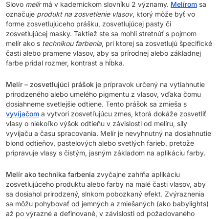
Slovo
melír
má v kaderníckom slovníku 2 významy.
Melírom
sa
označuje
produkt na zosvetlenie vlasov
, ktorý môže byť vo
forme zosvetlujúceho prášku, zosvetlujúcej pasty či
zosvetlujúcej masky. Taktiež ste sa mohli stretnúť s pojmom
melír ako s
technikou farbenia
, pri ktorej sa zosvetlujú špecifické
časti alebo pramene vlasov, aby sa prírodnej alebo základnej
farbe pridal rozmer, kontrast a hĺbka.
Melír – zosvetlujúci prášok
je prípravok určený na vytiahnutie
prirodzeného alebo umelého pigmentu z vlasov, vďaka čomu
dosiahneme svetlejšie odtiene. Tento prášok sa zmieša s
vyvíjačom
a vytvorí zosvetľujúcu zmes, ktorá dokáže zosvetliť
vlasy o niekoľko výšok odtieňu v závislosti od melíru, sily
vyvíjaču a času spracovania. Melír je nevyhnutný na dosiahnutie
blond odtieňov, pastelových alebo svetlých farieb, pretože
pripravuje vlasy s čistým, jasným základom na aplikáciu farby.
Melír ako technika farbenia
zvyčajne zahŕňa aplikáciu
zosvetlujúceho produktu alebo farby na malé časti vlasov, aby
sa dosiahol prirodzený, slnkom pobozkaný efekt. Zvýraznenia
sa môžu pohybovať od jemných a zmiešaných (ako babylights)
až po výrazné a definované, v závislosti od požadovaného