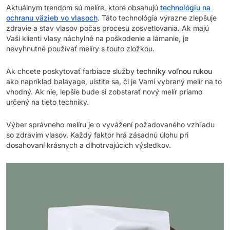
Aktuálnym trendom sú melíre, ktoré obsahujú
technológiu na
ochranu väzieb vo vlasoch
. Táto technológia výrazne zlepšuje
zdravie a stav vlasov počas procesu zosvetlovania. Ak majú
Vaši klienti vlasy náchylné na poškodenie a lámanie, je
nevyhnutné používať melíry s touto zložkou.
Ak chcete poskytovať farbiace služby
techniky voľnou rukou
ako napríklad balayage, uistite sa, či je Vami vybraný melír na to
vhodný. Ak nie, lepšie bude si zobstarať nový melír priamo
určený na tieto techniky.
Výber správneho melíru je o vyvážení požadovaného vzhľadu
so zdravím vlasov. Každý faktor hrá zásadnú úlohu pri
dosahovaní krásnych a dlhotrvajúcich výsledkov.