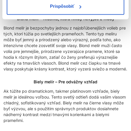
objem a vytvoriť prirodzené svetlé pramene.
Prispôsobiť
Blond melír – Klasika, ktorá nikdy nevyjde z módy
Blond melír je bezpochyby jednou z najobľúbenejších volieb pre
tých, ktorí túžia po svetlejších prameňoch. Tento typ melíru
môže byť jemný a prirodzený alebo výrazný, podľa toho, ako
intenzívne chcete zosvetliť svoje vlasy. Blond melír muži často
volia pre jemnejšie, prirodzene vyzerajúce pramene, ktoré sa
hodia k rôznym štýlom, zatiaľ čo ženy preferujú výraznejšie
efekty na tmavších vlasoch. Blond melír cez čiapku na tmavé
vlasy poskytuje krásny kontrast, ktorý vyzerá sviežo a moderné.
Biely melír – Pre odvážny vzhľad
Ak túžite po dramatickom, takmer platinovom vzhľade, biely
melír je ideálnou voľbou. Tento svetlý odtieň dodá vašim vlasom
chladný, sofistikovaný vzhľad. Biely melír na čierne vlasy môže
byť výzvou, ale s použitím správnych produktov dosiahnete
nádherný kontrast medzi tmavými korienkami a bielymi
prameňmi.