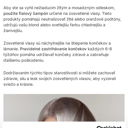
Aby ste sa vyhli nežiaducim žltým a mosadzným odleskom,
použite fialový šampón
určené na zosvetlené vlasy. Tieto
produkty pomáhajú neutralizovať žlté alebo oranžové podtóny,
udržujú vašu blond alebo svetlejšiu farbu chladnejšiu a
žiarivejšiu.
Zosvetlené vlasy sú náchylnejšie na štiepenie končekov a
lámanie.
Pravidelné zastrihávanie končekov
každých 6-8
týždňov pomáha udržiavať končeky zdravé a zabraňuje
ďalšiemu poškodeniu.
Dodržiavaním týchto tipov starostlivosti si môžete zachovať
zdravie, silu a lesk svojich zosvetlených vlasov, aby vyzerali
sviežo a krásne.