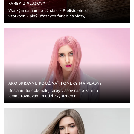
FARBY Z VLASOV?
Všetkým sa nám to už stalo - Prelistujete si
vzorkovník plný úžasných farieb na vlasy,
vyberiete si dokonalý odtieň a zamierite do
salónu (alebo...
AKO SPRÁVNE POUŽÍVAŤ TONERY NA VLASY?
Dosiahnutie dokonalej farby vlasov často zahŕňa
jemnú rovnováhu medzi zvýraznením
prirodzených tónov, korekciou podtónov alebo
experimentovaním...