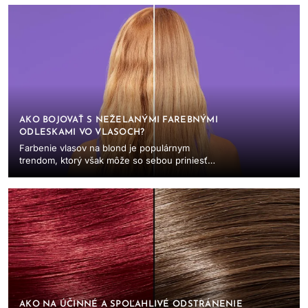
AKO BOJOVAŤ S NEŽELANÝMI FAREBNÝMI
ODLESKAMI VO VLASOCH?
Farbenie vlasov na blond je populárnym
trendom, ktorý však môže so sebou priniesť
nežiaduce farebné odlesky, ako sú žlté alebo
oranžové tóny...
AKO NA ÚČINNÉ A SPOĽAHLIVÉ ODSTRÁNENIE