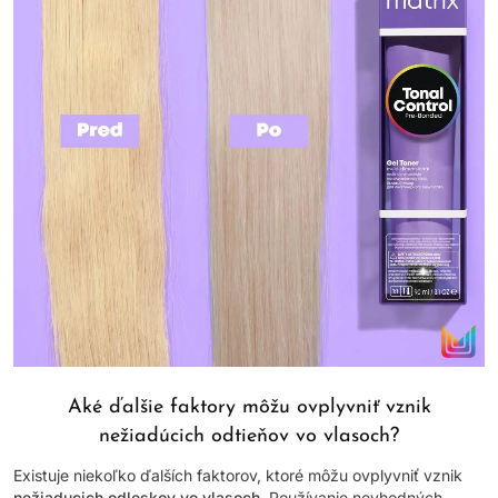
Aké ďalšie faktory môžu ovplyvniť vznik
nežiadúcich odtieňov vo vlasoch?
Existuje niekoľko ďalších faktorov, ktoré môžu ovplyvniť vznik
nežiaducich odleskov vo vlasoch
. Používanie nevhodných