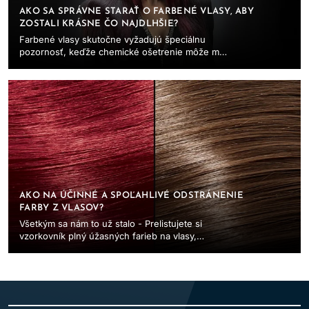
AKO SA SPRÁVNE STARAŤ O FARBENÉ VLASY, ABY
ZOSTALI KRÁSNE ČO NAJDLHŠIE?
Farbené vlasy skutočne vyžadujú špeciálnu
pozornosť, keďže chemické ošetrenie môže mať
hlboký vplyv na ich zdravie a vzhľad. Proces
farbenia...
AKO NA ÚČINNÉ A SPOĽAHLIVÉ ODSTRÁNENIE
FARBY Z VLASOV?
Všetkým sa nám to už stalo - Prelistujete si
vzorkovník plný úžasných farieb na vlasy,
vyberiete si dokonalý odtieň a zamierite do
salónu (alebo...