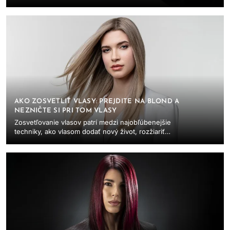
možností ako farbiť vlasy, že je ťažké sa v...
AKO ZOSVETLIŤ VLASY: PREJDITE NA BLOND A
NEZNIČTE SI PRI TOM VLASY
Zosvetľovanie vlasov patrí medzi najobľúbenejšie
techniky, ako vlasom dodať nový život, rozžiariť
vzhľad a vytvoriť žiarivý dojem. Či už túžite...