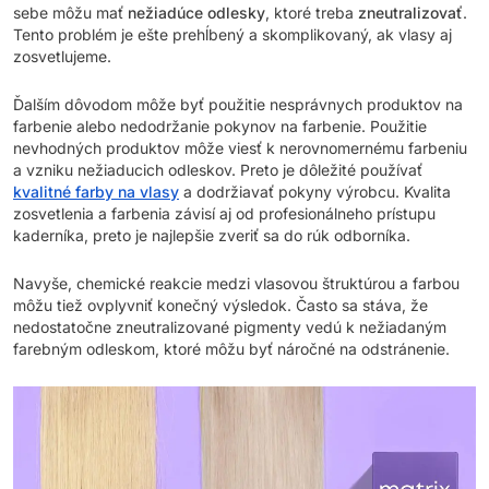
sebe môžu mať
nežiadúce odlesky
, ktoré treba
zneutralizovať
.
Tento problém je ešte prehĺbený a skomplikovaný, ak vlasy aj
zosvetlujeme.
Ďalším dôvodom môže byť použitie nesprávnych produktov na
farbenie alebo nedodržanie pokynov na farbenie. Použitie
nevhodných produktov môže viesť k nerovnomernému farbeniu
a vzniku nežiaducich odleskov. Preto je dôležité používať
kvalitné farby na vlasy
a dodržiavať pokyny výrobcu. Kvalita
zosvetlenia a farbenia závisí aj od profesionálneho prístupu
kaderníka, preto je najlepšie zveriť sa do rúk odborníka.
Navyše, chemické reakcie medzi vlasovou štruktúrou a farbou
môžu tiež ovplyvniť konečný výsledok. Často sa stáva, že
nedostatočne zneutralizované pigmenty vedú k nežiadaným
farebným odleskom, ktoré môžu byť náročné na odstránenie.