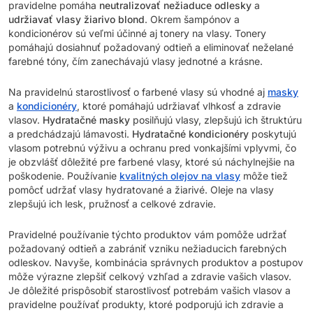
pravidelne pomáha
neutralizovať nežiaduce odlesky
a
udržiavať vlasy žiarivo blond
. Okrem šampónov a
kondicionérov sú veľmi účinné aj tonery na vlasy. Tonery
pomáhajú dosiahnuť požadovaný odtieň a eliminovať neželané
farebné tóny, čím zanechávajú vlasy jednotné a krásne.
Na pravidelnú starostlivosť o farbené vlasy sú vhodné aj
masky
a
kondicionéry
, ktoré pomáhajú udržiavať vlhkosť a zdravie
vlasov.
Hydratačné masky
posilňujú vlasy, zlepšujú ich štruktúru
a predchádzajú lámavosti.
Hydratačné kondicionéry
poskytujú
vlasom potrebnú výživu a ochranu pred vonkajšími vplyvmi, čo
je obzvlášť dôležité pre farbené vlasy, ktoré sú náchylnejšie na
poškodenie. Používanie
kvalitných olejov na vlasy
môže tiež
pomôcť udržať vlasy hydratované a žiarivé. Oleje na vlasy
zlepšujú ich lesk, pružnosť a celkové zdravie.
Pravidelné používanie týchto produktov vám pomôže udržať
požadovaný odtieň a zabrániť vzniku nežiaducich farebných
odleskov. Navyše, kombinácia správnych produktov a postupov
môže výrazne zlepšiť celkový vzhľad a zdravie vašich vlasov.
Je dôležité prispôsobiť starostlivosť potrebám vašich vlasov a
pravidelne používať produkty, ktoré podporujú ich zdravie a