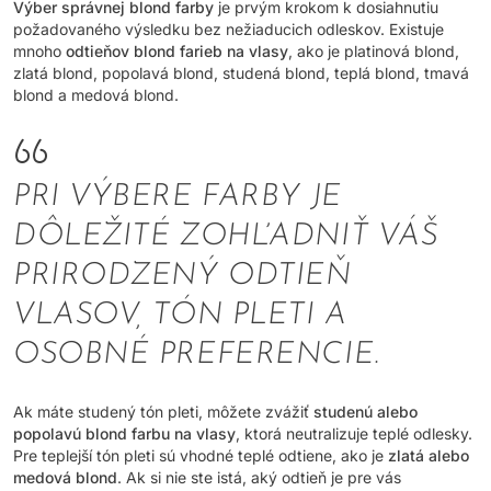
Výber správnej blond farby
je prvým krokom k dosiahnutiu
požadovaného výsledku bez nežiaducich odleskov. Existuje
mnoho
odtieňov blond farieb na vlasy
, ako je platinová blond,
zlatá blond, popolavá blond, studená blond, teplá blond, tmavá
blond a medová blond.
PRI VÝBERE FARBY JE
DÔLEŽITÉ ZOHĽADNIŤ VÁŠ
PRIRODZENÝ ODTIEŇ
VLASOV, TÓN PLETI A
OSOBNÉ PREFERENCIE.
Ak máte studený tón pleti, môžete zvážiť
studenú alebo
popolavú blond farbu na vlasy
, ktorá neutralizuje teplé odlesky.
Pre teplejší tón pleti sú vhodné teplé odtiene, ako je
zlatá alebo
medová blond
. Ak si nie ste istá, aký odtieň je pre vás