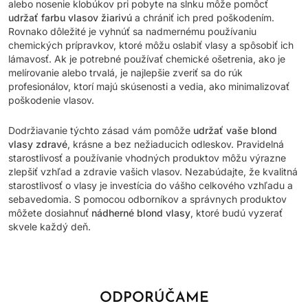
alebo nosenie klobúkov pri pobyte na slnku môže pomôcť
udržať farbu vlasov žiarivú
a chrániť ich pred poškodením.
Rovnako dôležité je vyhnúť sa nadmernému používaniu
chemických prípravkov, ktoré môžu oslabiť vlasy a spôsobiť ich
lámavosť. Ak je potrebné používať chemické ošetrenia, ako je
melírovanie alebo trvalá, je najlepšie zveriť sa do rúk
profesionálov, ktorí majú skúsenosti a vedia, ako minimalizovať
poškodenie vlasov.
Dodržiavanie týchto zásad vám pomôže
udržať vaše blond
vlasy zdravé
, krásne a bez nežiaducich odleskov. Pravidelná
starostlivosť a používanie vhodných produktov môžu výrazne
zlepšiť vzhľad a zdravie vašich vlasov. Nezabúdajte, že kvalitná
starostlivosť o vlasy je investícia do vášho celkového vzhľadu a
sebavedomia. S pomocou odborníkov a správnych produktov
môžete dosiahnuť
nádherné blond vlasy
, ktoré budú vyzerať
skvele každý deň.
ODPORÚČAME