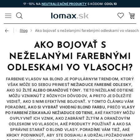
💜 -10% NA
NEUTRALIZAČNÉ PRODUKTY
S KÓDOM:
COOL10
LOMAX
Úvod
Blog
Ako bojovať s neželanými farebnými odleskami vo vlasoch
AKO BOJOVAŤ S
NEŽELANÝMI FAREBNÝMI
ODLESKAMI VO VLASOCH?
FARBENIE VLASOV NA BLOND JE POPULÁRNYM TRENDOM, KTORÝ
VŠAK MÔŽE SO SEBOU PRINIESŤ
NEŽIADUCE FAREBNÉ ODLESKY
,
AKO SÚ
ŽLTÉ ALEBO ORANŽOVÉ TÓNY
. TIETO NEŽELANÉ ODTIENE
MÔŽU VZNIKNÚŤ Z RÔZNYCH DÔVODOV, A PRETO JE DÔLEŽITÉ
VEDIEŤ, AKO S NIMI EFEKTÍVNE BOJOVAŤ. V TOMTO ČLÁNKU VÁM
PORADÍME,
AKO SI VYBRAŤ VHODNÚ BLOND FARBU
, PREČO
VLASY
PO FARBENÍ ZÍSKAVAJÚ NEŽIADUCE ODTIENE
, AKÉ FAKTORY MÔŽU
OVPLYVNIŤ ICH VZNIK, AKO ZABRÁNIŤ ŽLTÝM A ORANŽOVÝM
ODLESKOM VO VLASOCH, AKÉ PRODUKTY POUŽÍVAŤ A AKO SA
SPRÁVNE STARAŤ O BLOND VLASY. PORADÍME VÁM TIEŽ, AKÉ
KROKY PODNIKNÚŤ, ABY STE DOSIAHLI A UDRŽALI POŽADOVANÝ