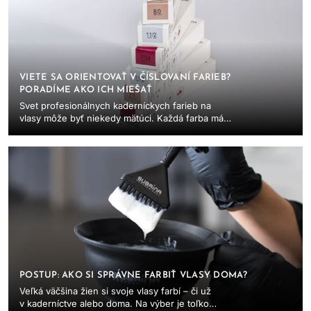
VIETE SA ORIENTOVAŤ V ČÍSLOVANÍ FARIEB?
PORADÍME AKO ICH MIEŠAŤ
Svet profesionálnych kaderníckych farieb na
vlasy môže byť niekedy mätúci. Každá farba má
aj tri rôzne čísla, každá značka vlasovej
kozmetiky...
POSTUP: AKO SI SPRÁVNE FARBIŤ VLASY DOMA?
Veľká väčšina žien si svoje vlasy farbí – či už
v kaderníctve alebo doma. Na výber je toľko