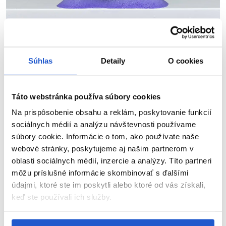
Súhlas
Detaily
O cookies
Ako sa správne o blond vlasy starať?
Správna starostlivosť o blond vlasy
je kľúčová pre udržanie ich
zdravia a krásy. Pravidelné používanie hydratačných a
Táto webstránka používa súbory cookies
vyživujúcich produktov, ako sú
masky na vlasy
a oleje, je
Na prispôsobenie obsahu a reklám, poskytovanie funkcií
dôležité na udržanie vlhkosti a predchádzanie lámavosti vlasov.
sociálnych médií a analýzu návštevnosti používame
Hydratačné masky dodávajú vlasom potrebné živiny a zlepšujú
ich štruktúru, čo je obzvlášť dôležité pre farbené vlasy, ktoré sú
súbory cookie. Informácie o tom, ako používate naše
náchylné na poškodenie. Oleje na vlasy zlepšujú lesk a pružnosť
webové stránky, poskytujeme aj našim partnerom v
vlasov, čo im dodáva zdravý vzhľad. Produkt ako
Matrix
oblasti sociálnych médií, inzercie a analýzy. Títo partneri
Biolage All-In-One multifunkčný olej
je skvelý na výživu a
môžu príslušné informácie skombinovať s ďalšími
posilnenie vlasov. Tento olej nielen hydratuje, ale aj chráni vlasy
údajmi, ktoré ste im poskytli alebo ktoré od vás získali,
pred poškodením a zlepšuje ich celkovú kondíciu.
keď ste používali ich služby.
Pri umývaní vlasov používajte vlažnú vodu, aby ste
minimalizovali riziko poškodenia a vyblednutia farby
. Horúca