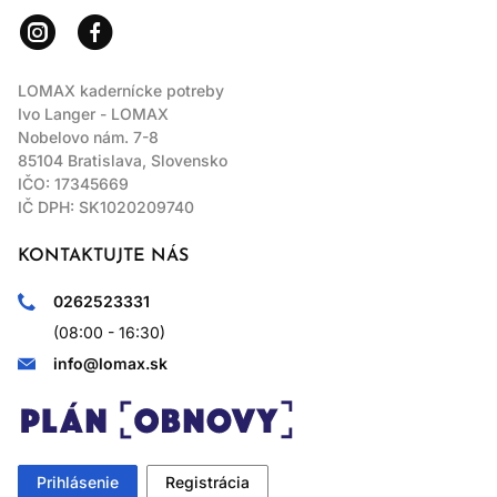
LOMAX kadernícke potreby
Ivo Langer - LOMAX
Nobelovo nám. 7-8
85104 Bratislava, Slovensko
IČO: 17345669
IČ DPH: SK1020209740
KONTAKTUJTE NÁS
0262523331
(08:00 - 16:30)
info@lomax.sk
Prihlásenie
Registrácia