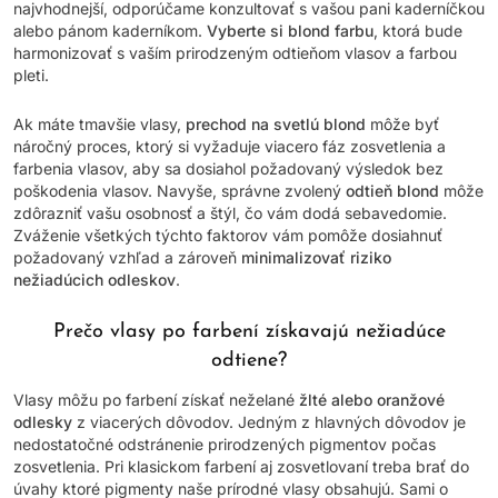
najvhodnejší, odporúčame konzultovať s vašou pani kaderníčkou
alebo pánom kaderníkom.
Vyberte si blond farbu
, ktorá bude
harmonizovať s vaším prirodzeným odtieňom vlasov a farbou
pleti.
Ak máte tmavšie vlasy,
prechod na svetlú blond
môže byť
náročný proces, ktorý si vyžaduje viacero fáz zosvetlenia a
farbenia vlasov, aby sa dosiahol požadovaný výsledok bez
poškodenia vlasov. Navyše, správne zvolený
odtieň blond
môže
zdôrazniť vašu osobnosť a štýl, čo vám dodá sebavedomie.
Zváženie všetkých týchto faktorov vám pomôže dosiahnuť
požadovaný vzhľad a zároveň
minimalizovať riziko
nežiadúcich odleskov
.
Prečo vlasy po farbení získavajú nežiadúce
odtiene?
Vlasy môžu po farbení získať neželané
žlté alebo oranžové
odlesky
z viacerých dôvodov. Jedným z hlavných dôvodov je
nedostatočné odstránenie prirodzených pigmentov počas
zosvetlenia. Pri klasickom farbení aj zosvetlovaní treba brať do
úvahy ktoré pigmenty naše prírodné vlasy obsahujú. Sami o