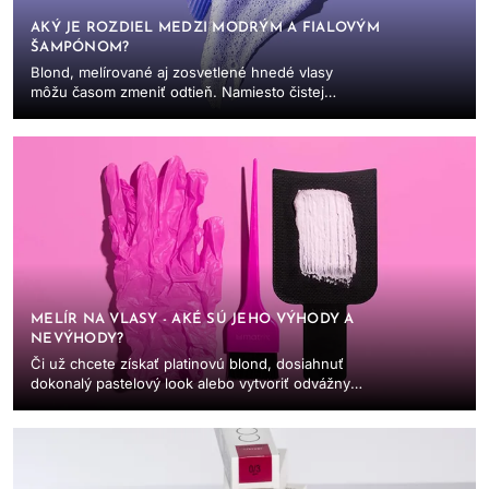
AKÝ JE ROZDIEL MEDZI MODRÝM A FIALOVÝM
ŠAMPÓNOM?
Blond, melírované aj zosvetlené hnedé vlasy
môžu časom zmeniť odtieň. Namiesto čistej
studenej blond sa objaví žltý nádych, pri
tmavších vlasoch...
MELÍR NA VLASY - AKÉ SÚ JEHO VÝHODY A
NEVÝHODY?
Či už chcete získať platinovú blond, dosiahnuť
dokonalý pastelový look alebo vytvoriť odvážny
balayage, zosvetlovanie vlasov melírom je
prvým...