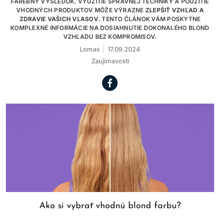
FAREBNÝ VÝSLEDOK. VYUŽITIE SPRÁVNEJ TECHNIKY A POUŽITIE
VHODNÝCH PRODUKTOV MÔŽE VÝRAZNE
ZLEPŠIŤ VZHĽAD A
ZDRAVIE VAŠICH VLASOV
. TENTO ČLÁNOK VÁM POSKYTNE
KOMPLEXNÉ INFORMÁCIE NA DOSIAHNUTIE DOKONALÉHO BLOND
VZHĽADU BEZ KOMPROMISOV.
Lomax
17.09.2024
Zaujímavosti
Ako si vybrať vhodnú blond farbu?