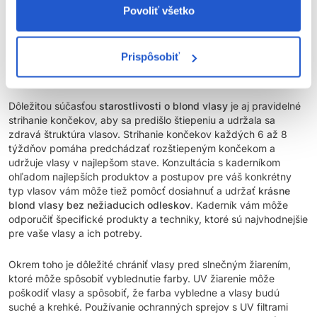
voda môže otvoriť kutikuly vlasov, čo vedie k strate farby a
Povoliť všetko
vlhkosti. Používanie
tepelných ochranných sprejov
pred
stylingom je tiež dôležité na ochranu vlasov pred poškodením
spôsobeným teplom. Tepelné nástroje, ako sú fény, žehličky a
Prispôsobiť
kulmy, môžu spôsobiť vážne poškodenie, ak sa nepoužívajú
správne ochranné produkty.
Dôležitou súčasťou
starostlivosti o blond vlasy
je aj pravidelné
strihanie končekov, aby sa predišlo štiepeniu a udržala sa
zdravá štruktúra vlasov. Strihanie končekov každých 6 až 8
týždňov pomáha predchádzať rozštiepeným končekom a
udržuje vlasy v najlepšom stave. Konzultácia s kaderníkom
ohľadom najlepších produktov a postupov pre váš konkrétny
typ vlasov vám môže tiež pomôcť dosiahnuť a udržať
krásne
blond vlasy bez nežiaducich odleskov
. Kaderník vám môže
odporučiť špecifické produkty a techniky, ktoré sú najvhodnejšie
pre vaše vlasy a ich potreby.
Okrem toho je dôležité chrániť vlasy pred slnečným žiarením,
ktoré môže spôsobiť vyblednutie farby. UV žiarenie môže
poškodiť vlasy a spôsobiť, že farba vybledne a vlasy budú
suché a krehké. Používanie ochranných sprejov s UV filtrami