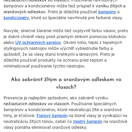
šampónov a kondicionérov môže tiež prispieť k
vzniku žltých a
oranžových odleskov
. Preto je dôležité používať
šampóny
a
kondicionéry
, ktoré sú špeciálne navrhnuté pre farbené vlasy.
Navyše, slnečné žiarenie môže tiež ovplyvniť farbu vlasov, preto
je dobré chrániť vlasy pred priamym slnkom pomocou klobúkov
alebo
UV ochranných sprejov
. Okrem toho, teplo z tepelných
stylingových nástrojov môže urýchliť vyblednutie farby a
spôsobiť, že sa vlasy stanú krehkými a lámavými. Preto je
dôležité používať produkty na ochranu pred teplom a
minimalizovať používanie týchto nástrojov.
Ako zabrániť žltým a oranžovým odleskom vo
vlasoch?
Prevencia je najlepším spôsobom, ako zabrániť vzniku
nežiaducich odleskov vo vlasoch
. Používanie špeciálnych
šampónov a kondicionérov, ktoré neutralizujú žlté a oranžové
tóny, je kľúčové.
Fialový šampón
na blond vlasy je vynikajúci na
neutralizáciu žltých tónov, zatiaľ čo
modrý šampón
na oranžové
vlasy pomáha eliminovať oranžové odlesky.