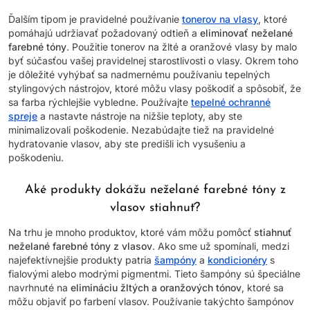
Ďalším tipom je pravidelné používanie
tonerov na vlasy
, ktoré
pomáhajú udržiavať požadovaný odtieň a
eliminovať neželané
farebné tóny
. Použitie tonerov na žlté a oranžové vlasy by malo
byť súčasťou vašej pravidelnej starostlivosti o vlasy. Okrem toho
je dôležité vyhýbať sa nadmernému používaniu tepelných
stylingových nástrojov, ktoré môžu vlasy poškodiť a spôsobiť, že
sa farba rýchlejšie vybledne. Používajte
tepelné ochranné
spreje
a nastavte nástroje na nižšie teploty, aby ste
minimalizovali poškodenie. Nezabúdajte tiež na pravidelné
hydratovanie vlasov, aby ste predišli ich vysušeniu a
poškodeniu.
Aké produkty dokážu neželané farebné tóny z
vlasov stiahnuť?
Na trhu je mnoho produktov, ktoré vám môžu pomôcť
stiahnuť
neželané farebné tóny z vlasov
. Ako sme už spomínali, medzi
najefektívnejšie produkty patria
šampóny
a
kondicionéry
s
fialovými alebo modrými pigmentmi. Tieto šampóny sú špeciálne
navrhnuté na
elimináciu žltých a oranžových tónov
, ktoré sa
môžu objaviť po farbení vlasov. Používanie takýchto šampónov