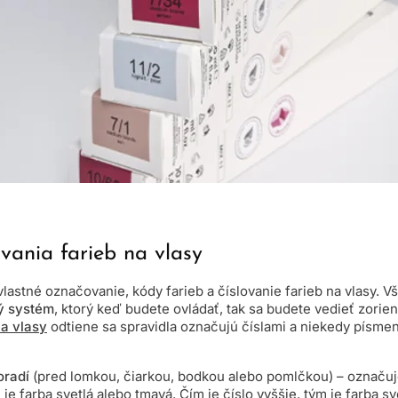
ovania farieb na vlasy
astné označovanie, kódy farieb a číslovanie farieb na vlasy. V
ý systém
, ktorý keď budete ovládať, tak sa budete vedieť zorie
a vlasy
odtiene sa spravidla označujú číslami a niekedy písme
oradí
(pred lomkou, čiarkou, bodkou alebo pomlčkou) – označuj
je farba svetlá alebo tmavá. Čím je číslo vyššie, tým je farba sve