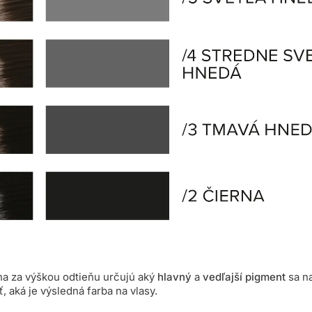
na za výškou odtieňu určujú aký
hlavný
a
vedľajší pigment
sa n
ť, aká je výsledná farba na vlasy.