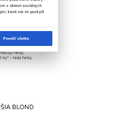
om v oblasti sociálnych
mavšiu farbu od
mi, ktoré ste im poskytli
pridať do farieb na
žívajú s vyššou
Povoliť všetko
načujú farby,
0-ky“ – teda farby,