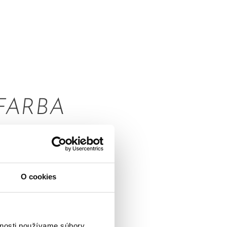
 FARBA
SLO
ŠIA.
O cookies
a niektoré od 2) až
vnosti používame súbory