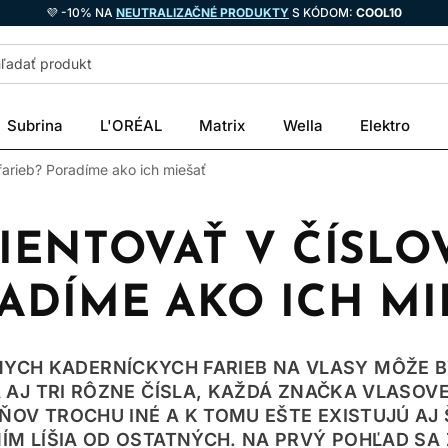
💜 -10% NA
NEUTRALIZAČNÉ PRODUKTY
S KÓDOM:
COOL10
Subrina
L'ORÉAL
Matrix
Wella
Elektro
 farieb? Poradíme ako ich miešať
IENTOVAŤ V ČÍSLO
ADÍME AKO ICH MI
YCH KADERNÍCKYCH FARIEB NA VLASY MÔŽE B
 AJ TRI RÔZNE ČÍSLA, KAŽDÁ ZNAČKA VLASOV
ŇOV TROCHU INÉ A K TOMU EŠTE EXISTUJÚ AJ 
M LÍŠIA OD OSTATNÝCH. NA PRVÝ POHĽAD SA 