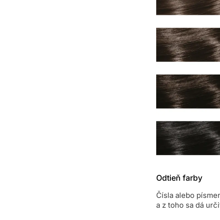
Odtieň farby
Čísla alebo písme
a z toho sa dá urči