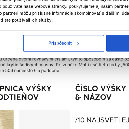
o používate naše webové stránky, poskytujeme aj našim partner
ť aj s tým, že výška odtieňu je 0 – toto označenie neznamená t
to partneri môžu príslušné informácie skombinovať s ďalšími údaj
álnu radu farieb nazývanú
mixtóny
. Ide o aditíva, ktoré sa môžu 
ď ste používali ich služby.
nenie alebo neutralizáciu farby.
ššie sa určujú špeciálne
extra zosvetlujúce farby
, ktoré sa pou
íjaču.
Prispôsobiť
ňu určená dvomi rovnakými číslami, týmto spôsobom sa často oz
ené krytie šedivých vlasov
. Pri značke Matrix sú tieto farby „50
ie 506 namiesto 6 a podobne.