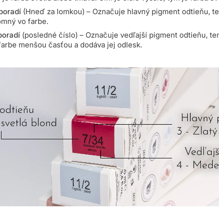
poradí
(Hneď za lomkou) – Označuje hlavný pigment odtieňu, te
tomný vo farbe.
 poradí
(posledné číslo) – Označuje vedľajší pigment odtieňu, te
farbe menšou časťou a dodáva jej odlesk.