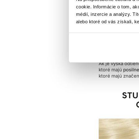
cookie. Informácie o tom, ak
Môžete sa stretnú
médií, inzercie a analýzy. Tí
čiernej, ale špeci
alebo ktoré od vás získali, ke
zvýraznenie, posil
Označením 11 a vy
koncentráciou vyv
Ak je výška odtie
ktoré majú
posiln
ktoré majú značen