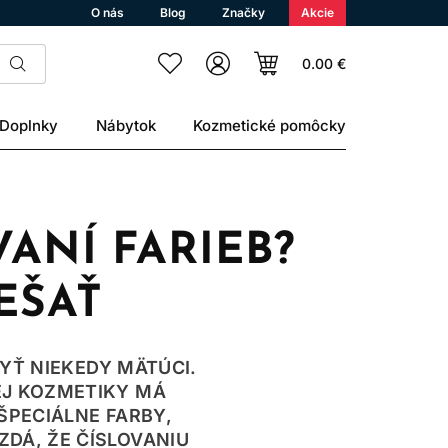
O nás
Blog
Značky
Akcie
0.00 €
Doplnky
Nábytok
Kozmetické pomôcky
VANÍ FARIEB?
EŠAŤ
YŤ NIEKEDY MÄTÚCI.
EJ KOZMETIKY MÁ
ŠPECIÁLNE FARBY,
ZDÁ, ŽE ČÍSLOVANIU