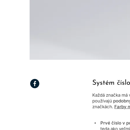
Systém čísl
Každá značka má vl
používajú
podobn
značkách.
Farby n
Prvé číslo
v p
teda ako veľmi 