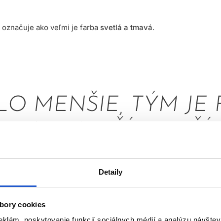
 označuje ako veľmi je farba
svetlá a tmavá
.
SLO MENŠIE, TÝM JE
 NAOPAK ČÍM JE ČÍ
ÝM JE FARBA SVETLEJ
Detaily
sov je od
čiernej
(niektoré značky začínajú číslovať čiernu od 1 
bory cookies
lond
, ktorá má číslo 10.
eklám, poskytovanie funkcií sociálnych médií a analýzu návšte