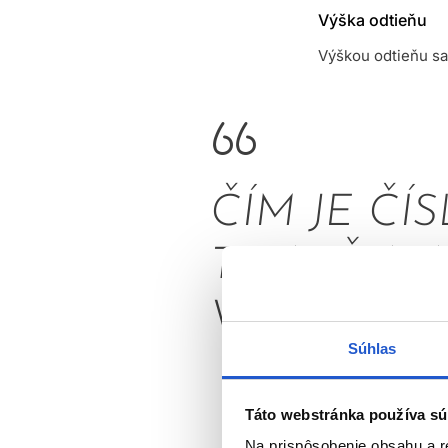
Výška odtieňu
Výškou odtieňu sa
ČÍM JE ČÍ
TMAVŠIA A
VYŠŠIE, T
Súhlas
Prírodná farba vla
Táto webstránka používa sú
po
najsvetlejšiu b
Na prispôsobenie obsahu a r