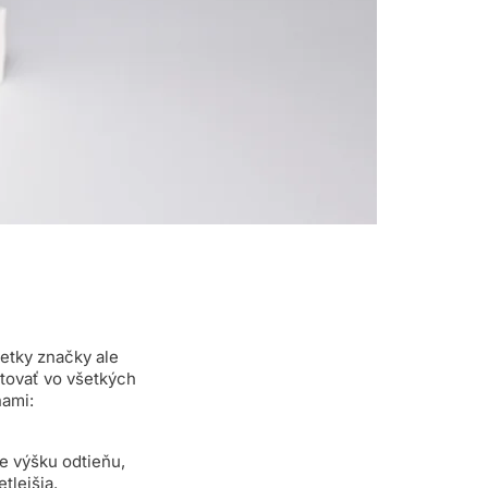
šetky značky ale
ntovať vo všetkých
nami:
e výšku odtieňu,
tlejšia.