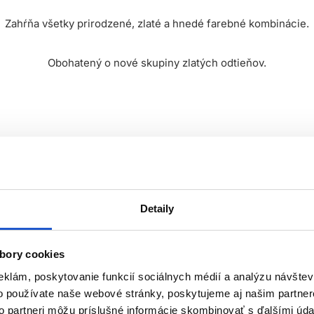
Zahŕňa všetky prirodzené, zlaté a hnedé farebné kombinácie.
Obohatený o nové skupiny zlatých odtieňov.
Odtieň 8/0 - svetlá prírodná blond
Detaily
bory cookies
eklám, poskytovanie funkcií sociálnych médií a analýzu návšte
o používate naše webové stránky, poskytujeme aj našim partner
to partneri môžu príslušné informácie skombinovať s ďalšími údaj