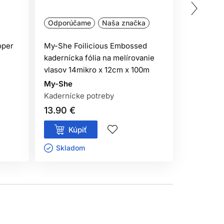
Oficiálna
Odporúčame
Naša značka
Profesion
oper
My-She Foilicious Embossed
Subrina P
kadernícka fólia na melírovanie
vyvíjač 1
vlasov 14mikro x 12cm x 100m
Subrina P
My-She
Subrina V
Kadernícke potreby
13.90 €
6.15 €
Kúpiť
Kúp
Skladom ㅤ
Sklado