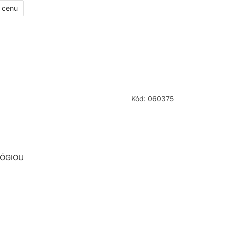
ť cenu
Kód: 060375
LÓGIOU