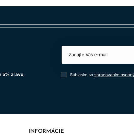
by a nahraďuje ju príjemnou vôňou.
achu o 70%.
ujúci systém predstavuje vzrušujúcu inováciu.
na
5% zľavu
,
Súhlasím so
spracovaním osobn
 jadierok, ktoré rastú na argánových stromoch pochádzajúcich
h antioxidantov ako vitamín E, ktoré majú priaznivé účinky na v
INFORMÁCIE