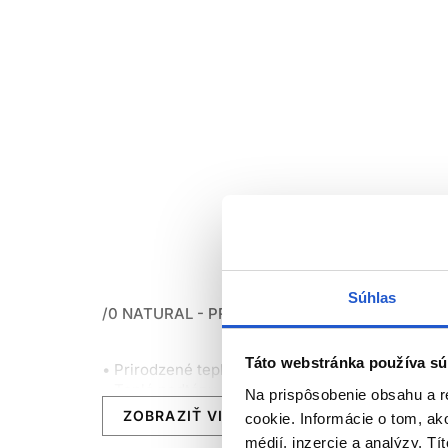
Súhlas
/0 NATURAL - PRÍRODNÉ ODTIENE:
Táto webstránka používa sú
• Prirodzené teplé odlesky.
• Teplé podtóny (zlaté, červené).
Na prispôsobenie obsahu a r
• Až do 100% krytie šedivých jemných vlasov.
ZOBRAZIŤ VIAC
cookie. Informácie o tom, ak
médií, inzercie a analýzy. Tí