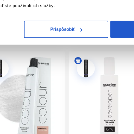
ď ste používali ich služby.
Prispôsobiť
ým a trblietavým efektom.
íjač)
jač)