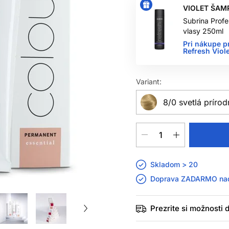
VIOLET ŠAM
Subrina Profe
vlasy 250ml
Pri nákupe p
Refresh Vio
Variant:
8/0 svetlá príro
Skladom > 20
Doprava ZADARMO n
Prezrite si možnosti