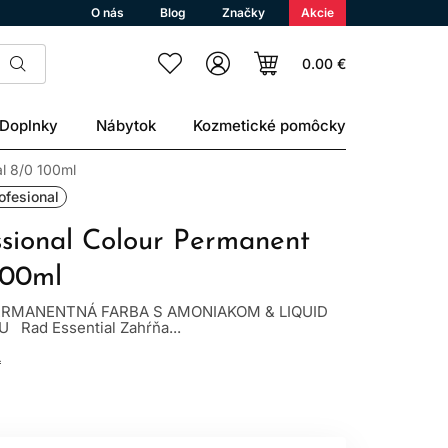
O nás
Blog
Značky
Akcie
0.00 €
Doplnky
Nábytok
Kozmetické pomôcky
al 8/0 100ml
ofesional
ssional Colour Permanent
100ml
RMANENTNÁ FARBA S AMONIAKOM & LIQUID
ad Essential Zahŕňa...
L