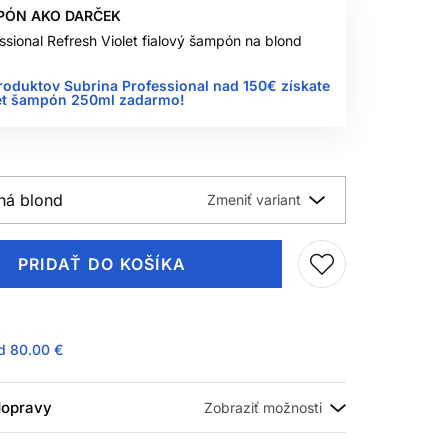
PÓN AKO DARČEK
ssional Refresh Violet fialový šampón na blond
roduktov Subrina Professional nad 150€ získate
let šampón 250ml zadarmo!
dná blond
PRIDAŤ DO KOŠÍKA
ad
80.00 €
 dopravy