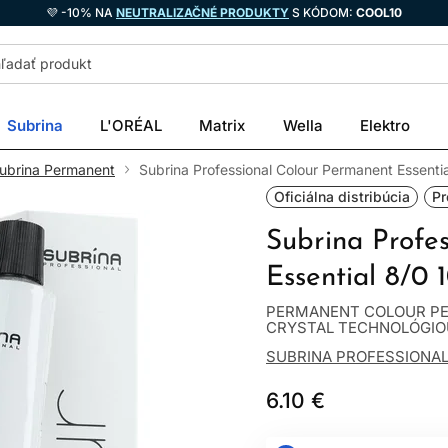
💜 -10% NA
NEUTRALIZAČNÉ PRODUKTY
S KÓDOM:
COOL10
Subrina
L'ORÉAL
Matrix
Wella
Elektro
ubrina Permanent
Subrina Professional Colour Permanent Essenti
Oficiálna distribúcia
Pr
Subrina Profe
Essential 8/0 
PERMANENT COLOUR PE
CRYSTAL TECHNOLÓGIOU R
SUBRINA PROFESSIONA
6.10 €