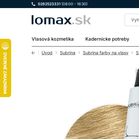
0262523331
(08:00 - 16:30)
LOMAX
Vlasová kozmetika
Kadernícke potreby
Úvod
Subrina
Subrina farby na vlasy
S