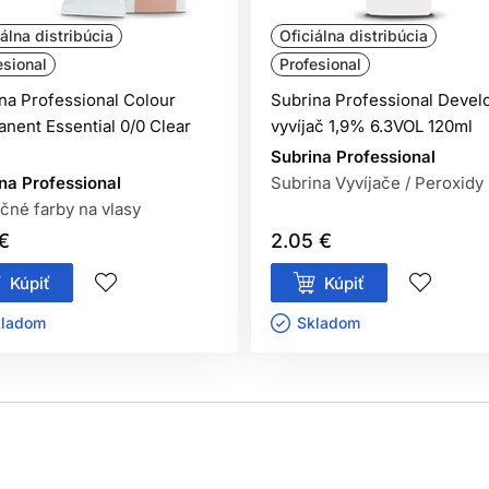
iálna distribúcia
Oficiálna distribúcia
esional
Profesional
 25 minút)
na Professional Colour
Subrina Professional Devel
nent Essential 0/0 Clear
vyvíjač 1,9% 6.3VOL 120ml
l
Subrina Professional
na Professional
Subrina Vyvíjače / Peroxidy
čné farby na vlasy
 permanentné farby:
 €
2.05 €
Kúpiť
Kúpiť
v
ladom ㅤ
Skladom ㅤ
soch.
spolupráci s arómami produktu.