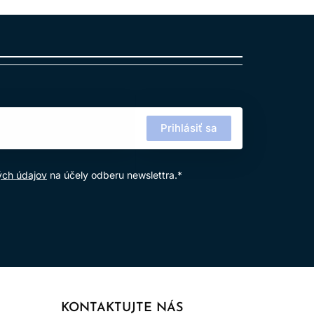
Prihlásiť sa
ých údajov
na účely odberu newslettra.*
 z Maroka.
lasy a vlasovú pokožku.
KONTAKTUJTE NÁS