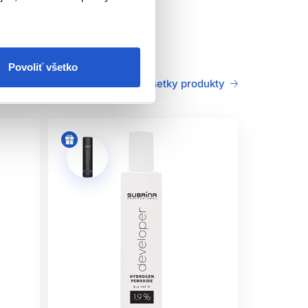
áciu farby.
Povoliť všetko
Všetky produkty