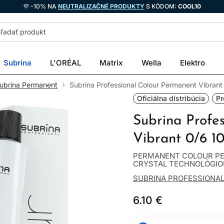
💜 -10% NA
NEUTRALIZAČNÉ PRODUKTY
S KÓDOM:
COOL10
Subrina
L'ORÉAL
Matrix
Wella
Elektro
ubrina Permanent
Subrina Professional Colour Permanent Vibrant
Oficiálna distribúcia
Pr
Subrina Profe
Vibrant 0/6 1
PERMANENT COLOUR PE
CRYSTAL TECHNOLÓGIOU R
SUBRINA PROFESSIONA
6.10 €