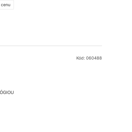
ť cenu
Kód: 060488
LÓGIOU