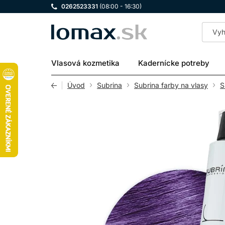
0262523331
(08:00 - 16:30)
LOMAX
Vlasová kozmetika
Kadernícke potreby
Úvod
Subrina
Subrina farby na vlasy
S