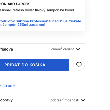
PÓN AKO DARČEK
ssional Refresh Violet fialový šampón na blond
roduktov Subrina Professional nad 150€ získate
let šampón 250ml zadarmo!
fialová
PRIDAŤ DO KOŠÍKA
ad
80.00 €
 dopravy