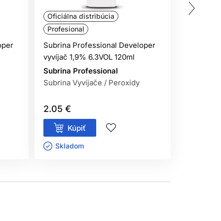
Oficiálna distribúcia
Oficiálna
Profesional
Profesion
oper
Subrina Professional Developer
Subrina P
vyvíjač 1,9% 6.3VOL 120ml
Permanent
100ml
Subrina Professional
Subrina Vyvíjače / Peroxidy
Subrina P
Oxidačné 
2.05 €
6.10 €
Kúpiť
Kúp
Skladom ㅤ
Sklado