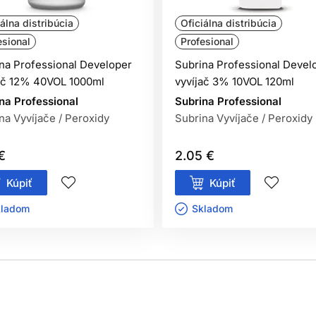
iálna distribúcia
Oficiálna distribúcia
esional
Profesional
na Professional Developer
Subrina Professional Devel
ač 12% 40VOL 1000ml
vyvíjač 3% 10VOL 120ml
na Professional
Subrina Professional
na Vyvíjače / Peroxidy
Subrina Vyvíjače / Peroxidy
€
2.05 €
Kúpiť
Kúpiť
ladom ㅤ
Skladom ㅤ
 permanentné farby:
v
soch.