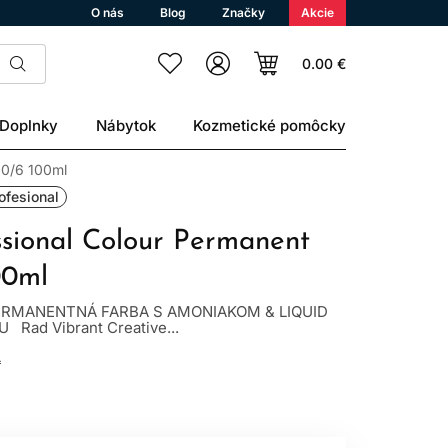
O nás
Blog
Značky
Akcie
0.00 €
Doplnky
Nábytok
Kozmetické pomôcky
 0/6 100ml
ofesional
ssional Colour Permanent
00ml
RMANENTNÁ FARBA S AMONIAKOM & LIQUID
ad Vibrant Creative...
L