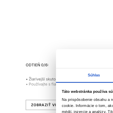
ODTIEŇ 0/6:
Súhlas
• Žiarivejší skutočný fialový odtieň
• Používajte s fialovými odtieňmi pre živšie výsl
Táto webstránka používa sú
Na prispôsobenie obsahu a r
ZOBRAZIŤ VIAC
cookie. Informácie o tom, ak
médií, inzercie a analýzy. Tí
Creative Mix