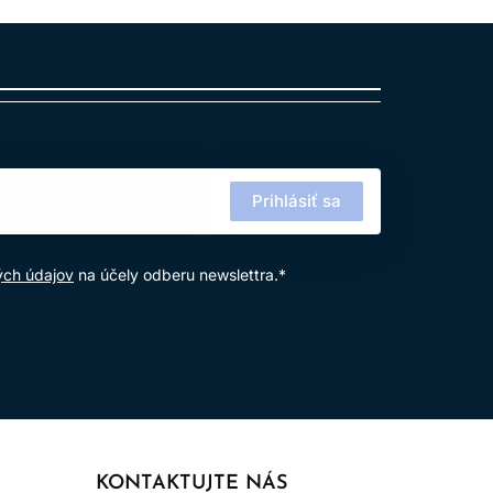
Prihlásiť sa
ých údajov
na účely odberu newslettra.*
 z Maroka.
KONTAKTUJTE NÁS