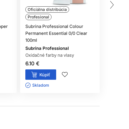
Oficiálna distribúcia
Oficiálna
Profesional
Profesion
oper
Subrina Professional Colour
Subrina P
Permanent Essential 0/0 Clear
vyvíjač 3
100ml
Subrina P
Subrina Professional
Subrina V
Oxidačné farby na vlasy
6.10 €
6.15 €
Kúpiť
Kúp
Skladom ㅤ
Sklado