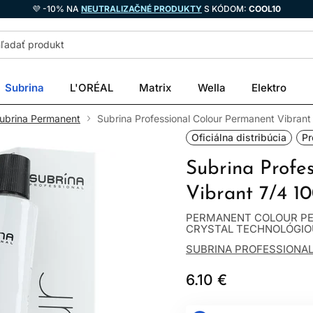
💜 -10% NA
NEUTRALIZAČNÉ PRODUKTY
S KÓDOM:
COOL10
Subrina
L'ORÉAL
Matrix
Wella
Elektro
ubrina Permanent
Subrina Professional Colour Permanent Vibrant
Oficiálna distribúcia
Pr
Subrina Profe
Vibrant 7/4 1
PERMANENT COLOUR PE
CRYSTAL TECHNOLÓGIOU R
SUBRINA PROFESSIONA
6.10 €