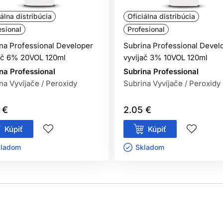
iálna distribúcia
Oficiálna distribúcia
esional
Profesional
 25 minút)
na Professional Developer
Subrina Professional Devel
ač 6% 20VOL 120ml
vyvíjač 3% 10VOL 120ml
na Professional
Subrina Professional
na Vyvíjače / Peroxidy
Subrina Vyvíjače / Peroxidy
 permanentné farby:
 €
2.05 €
v
Kúpiť
Kúpiť
ladom ㅤ
Skladom ㅤ
soch.
spolupráci s arómami produktu.