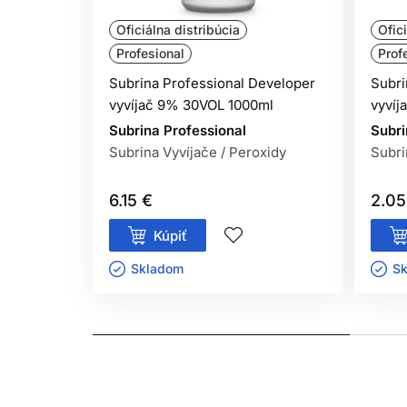
ČAS PÔSOBENIA
Oficiálna distribúcia
Ofic
Profesional
Prof
• Klasické farbenie: 30 - 40 minút (s teplom 15 -
• Služba Refresh: 10 - 20 minút
Subrina Professional Developer
Subri
vyvíjač 9% 30VOL 1000ml
vyvíj
Subrina Professional
Subri
Subrina Vyvíjače / Peroxidy
Subri
TECHNOLÓGIA -
4 hlavné systémy, ktoré tvoria
6.15 €
2.05
1. LIQUID CRYSTAL - Systém ukladania pigmento
Kúpiť
Skladom ㅤ
Sk
• Efektívnejší spôsob udržania pigmentov vo vla
• Intenzívnejšie farby.
• Dlhšia trvácnosť farby.
• Rovnomernejší farebný výsledok.
2. AROMAGUARD - Technológia, ktorá pracuje v 