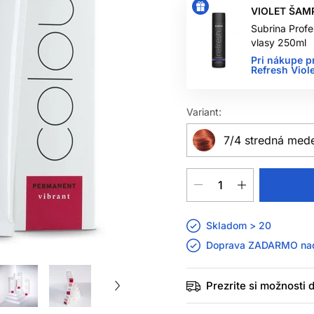
VIOLET ŠAM
Subrina Profe
vlasy 250ml
Pri nákupe p
Refresh Vio
Variant:
7/4 stredná med
Skladom > 20
Doprava ZADARMO n
Prezrite si možnosti