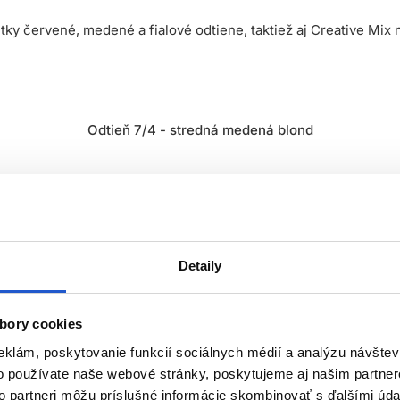
tky červené, medené a fialové odtiene, taktiež aj Creative Mix 
Odtieň 7/4 - stredná medená blond
Detaily
nou molekulou Pyrazol.
bory cookies
 šedivých vlasov.
eklám, poskytovanie funkcií sociálnych médií a analýzu návšte
o používate naše webové stránky, poskytujeme aj našim partner
to partneri môžu príslušné informácie skombinovať s ďalšími údaj