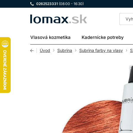
0262523331
(08:00 - 16:30)
LOMAX
Vlasová kozmetika
Kadernícke potreby
Úvod
Subrina
Subrina farby na vlasy
S