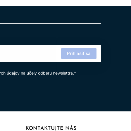
Prihlásiť sa
ých údajov
na účely odberu newslettra.*
 z Maroka.
lasy a vlasovú pokožku.
KONTAKTUJTE NÁS