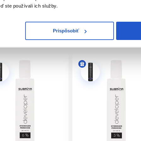
ď ste používali ich služby.
Prispôsobiť
é jantárové odtiene a o Sunset odtiene so vhľadom západu slnka
né kombináciou zlatých odtieňov.
lasov.
íjač)
jač)