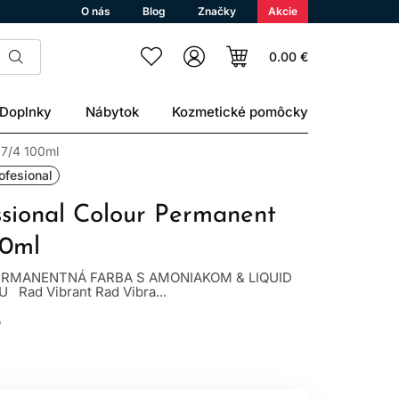
O nás
Blog
Značky
Akcie
0.00 €
Doplnky
Nábytok
Kozmetické pomôcky
 7/4 100ml
ofesional
ssional Colour Permanent
00ml
RMANENTNÁ FARBA S AMONIAKOM & LIQUID
ad Vibrant Rad Vibra...
L