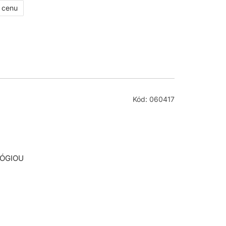
ť cenu
Kód: 060417
LÓGIOU