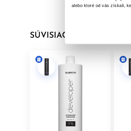
alebo ktoré od vás získali, ke
Medené série
• Vysoký lesk a dlhá trvácnosť
• Paleta medených odtieňov sa rozšírila o žiariv
SÚVISIACE PRODUKTY
• Prirodzene vyzerajúce ryšavé odtiene vytvore
• Samotné poskytujú až do 70% krytie šedivých v
POMER MIEŠANIA
• Klasické farbenie - 1 : 1 (1 časť farby, 1 časť vyv
• Služba Refresh - 1 : 2 (1 časť farby, 2 časti vyví