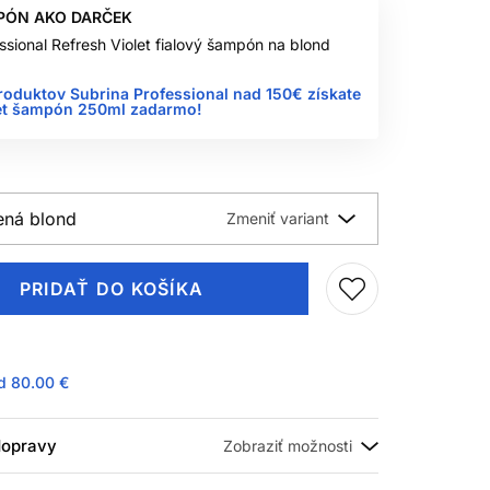
PÓN AKO DARČEK
ssional Refresh Violet fialový šampón na blond
roduktov Subrina Professional nad 150€ získate
let šampón 250ml zadarmo!
ená blond
PRIDAŤ DO KOŠÍKA
ad
80.00 €
 dopravy