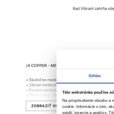
Rad Vibrant zahŕňa vše
/4 COPPER - MEDENÉ ODTIENE:
Súhlas
• Skutočne medený odtieň, menej mosadzný.
• Základ medeného odtieňu je oranžový s červe
• Pyrazol poskytuje bohatý žiarivý lesk.
Táto webstránka používa sú
• Žiarivá séria, ktorá poskytuje až do 70% krytie
Na prispôsobenie obsahu a r
ZOBRAZIŤ VIAC
cookie. Informácie o tom, ak
médií, inzercie a analýzy. Tí