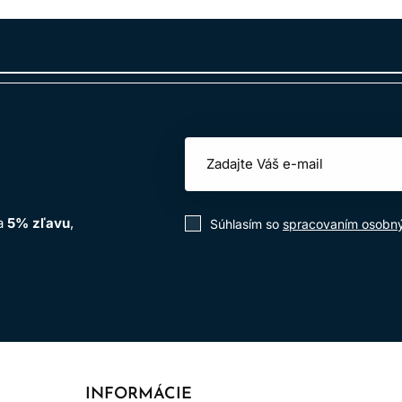
by a nahraďuje ju príjemnou vôňou.
achu o 70%.
ujúci systém predstavuje vzrušujúcu inováciu.
na
5% zľavu
,
Súhlasím so
spracovaním osobn
 jadierok, ktoré rastú na argánových stromoch pochádzajúcich
h antioxidantov ako vitamín E, ktoré majú priaznivé účinky na v
INFORMÁCIE