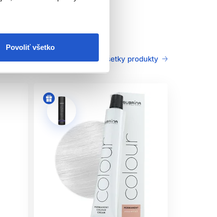
Povoliť všetko
.
Všetky produkty