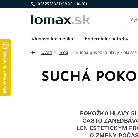
0262523331
(08:00 - 16:30)
LOMAX
Vlasová kozmetika
Kadernícke potreby
Úvod
Blog
Suchá pokožka hlavy - hlavné p
SUCHÁ POKOŽ
POKOŽKA HLAVY
SI
ČASTO ZANEDBÁVAM
LEN ESTETICKÝM PRO
O ZMENY POČAS