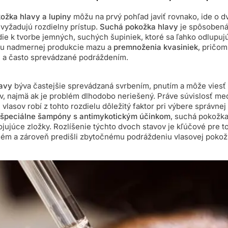
ožka hlavy a lupiny
môžu na prvý pohľad javiť rovnako, ide o d
 vyžadujú rozdielny prístup.
Suchá pokožka hlavy
je spôsoben
die k tvorbe jemných, suchých šupiniek, ktoré sa ľahko odlupuj
dku nadmernej produkcie mazu a
premnoženia kvasiniek
, pričom
e a často sprevádzané podráždením.
avy
býva častejšie sprevádzaná svrbením, pnutím a môže viesť
v, najmä ak je problém dlhodobo neriešený. Práve súvislosť me
vlasov robí z tohto rozdielu dôležitý faktor pri výbere správnej 
špeciálne šampóny s antimykotickým účinkom
, suchá pokožka
jujúce zložky. Rozlíšenie týchto dvoch stavov je kľúčové pre to
blém a zároveň predišli zbytočnému podráždeniu vlasovej pokož