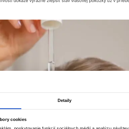
livosti dokáže výrazne zlepšiť stav vlasovej pokožky už v prie
Detaily
bory cookies
eklám, poskytovanie funkcií sociálnych médií a analýzu návšte