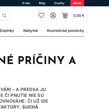
O nás
Blog
Značky
Akcie
0.00 €
Doplnky
Nábytok
Kozmetické pomôcky
NÉ PRÍČINY A
ÁRI – A PREDSA JU
 ČI PNUTIE NIE SÚ
OVNOVÁHE. ČI UŽ IDE
FAKTORY,
SUCHÁ