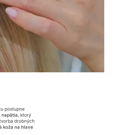
žu postupne
t napätia
, ktorý
tvorba drobných
á koža na hlave