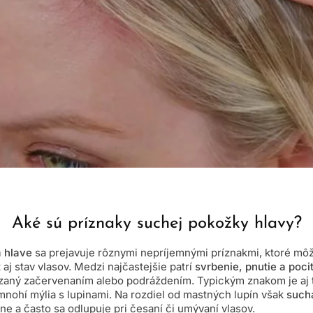
Aké sú príznaky suchej pokožky hlavy?
 hlave
sa prejavuje rôznymi nepríjemnými príznakmi, ktoré mô
aj stav vlasov. Medzi najčastejšie patrí
svrbenie, pnutie a poci
zaný začervenaním alebo podráždením. Typickým znakom je aj 
 mnohí mýlia s lupinami. Na rozdiel od mastných lupín však
such
e a často sa odlupuje pri česaní či umývaní vlasov.