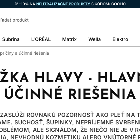
💜 -10% NA
NEUTRALIZAČNÉ PRODUKTY
S KÓDOM:
COOL10
Subrina
L'ORÉAL
Matrix
Wella
Elektro
ríčiny a účinné riešenia
KA HLAVY - HLAV
ÚČINNÉ RIEŠENIA
 ZASLÚŽI ROVNAKÚ POZORNOSŤ AKO PLEŤ NA TV
E. SUCHOSŤ, ŠUPINKY, NEPRÍJEMNÉ SVRBENIE
BLÉMOM, ALE SIGNÁLOM, ŽE NIEČO NIE JE V R
IA, NEVHODNÚ KOZMETIKU ALEBO VNÚTORNÉ 