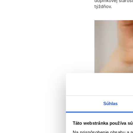
doplnkovej starost
týždňov.
Súhlas
Táto webstránka používa sú
Na prispôsobenie obsahu a r