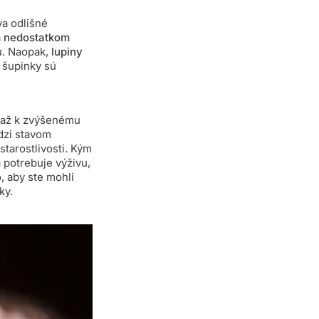
va odlišné
á
nedostatkom
ú. Naopak,
lupiny
 šupinky sú
 až k zvýšenému
dzi stavom
starostlivosti. Kým
 potrebuje výživu,
, aby ste mohli
ky.