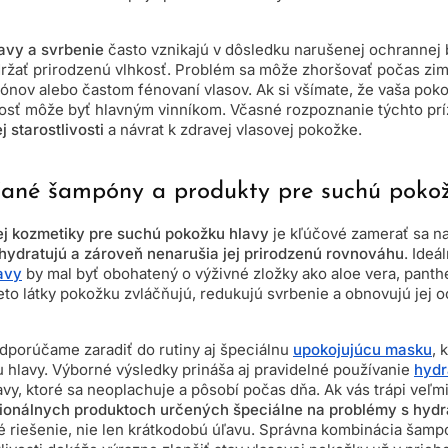
avy a svrbenie
často vznikajú v dôsledku narušenej ochrannej 
ržať prirodzenú vlhkosť. Problém sa môže zhoršovať počas zimy
ov alebo častom fénovaní vlasov. Ak si všímate, že vaša pok
sť môže byť hlavným vinníkom. Včasné rozpoznanie týchto prí
 starostlivosti
a návrat k zdravej vlasovej pokožke.
ané šampóny a produkty pre suchú pokož
ej kozmetiky pre suchú pokožku hlavy
je kľúčové zamerať sa na
hydratujú a zároveň nenarušia jej prirodzenú rovnováhu
. Ideá
avy
by mal byť obohatený o výživné zložky ako aloe vera, panthe
eto látky pokožku zvláčňujú, redukujú svrbenie a obnovujú jej 
porúčame zaradiť do rutiny aj špeciálnu
upokojujúcu masku
, 
 hlavy. Výborné výsledky prináša aj pravidelné používanie
hydr
vy, ktoré sa neoplachuje a pôsobí počas dňa. Ak vás trápi veľm
ionálnych produktoch určených špeciálne na problémy s hydr
 riešenie, nie len krátkodobú úľavu. Správna kombinácia šamp