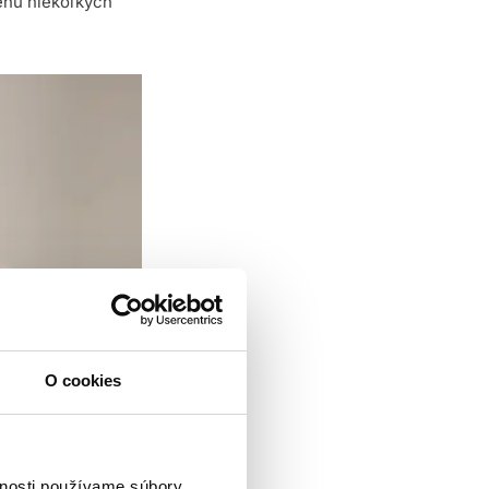
behu niekoľkých
O cookies
vnosti používame súbory