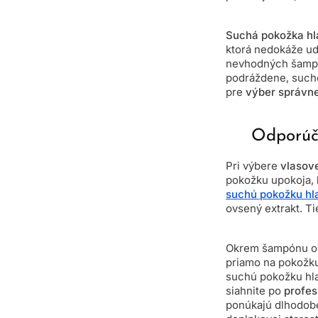
Suchá pokožka hl
ktorá nedokáže ud
nevhodných šampón
podráždene, sucho
pre
výber správnej
Odporúč
Pri výbere
vlasov
pokožku upokoja,
suchú pokožku hl
ovsený extrakt. Ti
Okrem šampónu od
priamo na pokožku
suchú pokožku hla
siahnite po
profes
ponúkajú dlhodobé