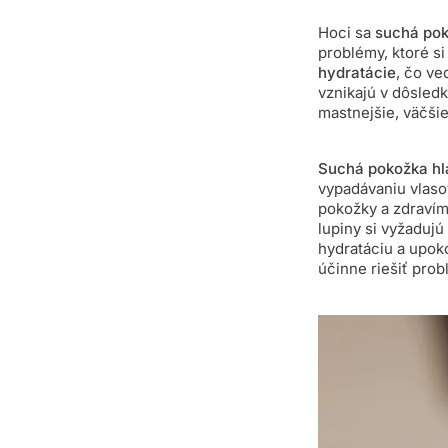
Hoci sa
suchá pok
problémy, ktoré si
hydratácie
, čo ve
vznikajú v dôsle
mastnejšie, väčši
Suchá pokožka hl
vypadávaniu vlaso
pokožky a zdravím 
lupiny si vyžadujú
hydratáciu a upoko
účinne riešiť pro