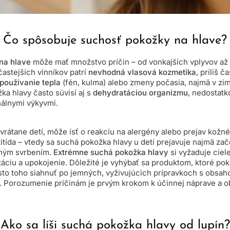
Čo spôsobuje suchosť pokožky na hlave?
na hlave
môže mať množstvo príčin – od vonkajších vplyvov až
častejších vinníkov patrí
nevhodná vlasová kozmetika
, príliš 
používanie tepla
(fén, kulma) alebo zmeny počasia, najmä v zi
ka hlavy často súvisí aj s
dehydratáciou organizmu
, nedostat
nálnymi výkyvmi.
 vrátane detí, môže ísť o reakciu na alergény alebo prejav kožn
itída – vtedy sa suchá pokožka hlavy u detí prejavuje najmä za
zným svrbením.
Extrémne suchá pokožka hlavy
si vyžaduje ciele
áciu a upokojenie. Dôležité je vyhýbať sa produktom, ktoré pok
sto toho siahnuť po jemných, vyživujúcich prípravkoch s obsah
k. Porozumenie príčinám je prvým krokom k účinnej náprave a 
Ako sa líši suchá pokožka hlavy od lupín?