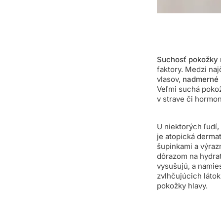
Suchosť pokožky 
faktory. Medzi naj
vlasov,
nadmerné 
Veľmi suchá pokož
v strave či hormo
U niektorých ľudí,
je atopická dermat
šupinkami a výra
dôrazom na hydrat
vysušujú, a namie
zvlhčujúcich láto
pokožky hlavy.