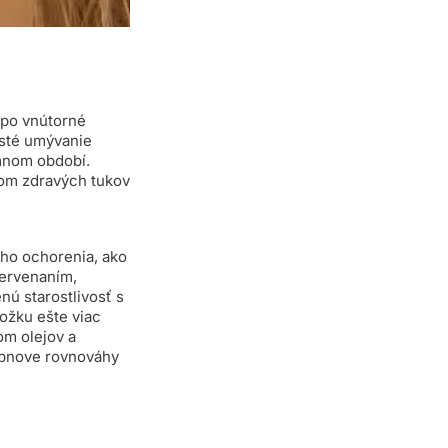
 po vnútorné
časté umývanie
mnom období.
kom zdravých tukov
ého ochorenia, ako
červenaním,
nú starostlivosť s
ožku ešte viac
om olejov a
obnove rovnováhy