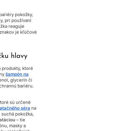
bariéry pokožky,
, pri používaní
ožka reaguje
znakov je kľúčové
ku hlavy
 produkty, ktoré
lny
šampón na
nol, glycerín či
ochrannú bariéru.
ktoré sú určené
atačného séra
na
i suchá pokožka,
atáciou
– tie
ónu, masky a