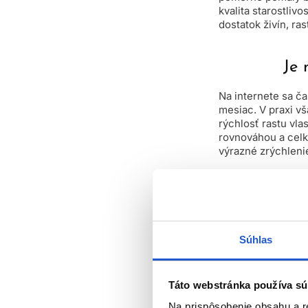
kvalita starostlivo
dostatok živín, ra
Je 
Na internete sa ča
mesiac. V praxi v
rýchlosť rastu vla
rovnováhou a celk
výrazné zrýchlenie
Správna starostli
vypadávajú, čo môž
vlasy zdravé a me
zázračných riešen
Súhlas
správnu výživu a k
Táto webstránka používa sú
Na prispôsobenie obsahu a r