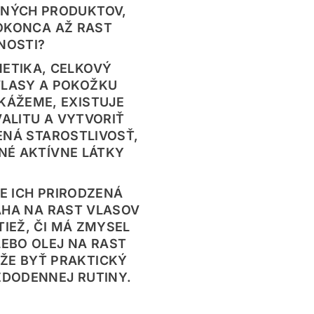
ČNÝCH PRODUKTOV,
OKONCA AŽ RAST
NOSTI?
NETIKA, CELKOVÝ
VLASY A POKOŽKU
KÁŽEME, EXISTUJE
ALITU A VYTVORIŤ
ENÁ STAROSTLIVOSŤ,
NÉ AKTÍVNE LÁTKY
E ICH PRIRODZENÁ
ÁHA NA RAST VLASOV
IEŽ, ČI MÁ ZMYSEL
EBO OLEJ NA RAST
ÔŽE BYŤ PRAKTICKÝ
ŽDODENNEJ RUTINY.