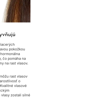
yvňujú
viacerých
dravou pokožkou
, hormonálna
ry, čo pomáha na
ny na rast vlasov.
 môžu rast vlasov
arostlivosť o
Kvalitné vlasové
mickým
vlasy zostali silné