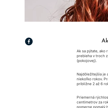
Ak
Ak sa pýtate, ako 
prebieha v troch 
(pokojovej).
Najdôležitejšia je
niekoľko rokov. Prá
približne 2 až 6 r
Priemerná rýchlosť
centimetrov za rok
pomerne pomalý bi