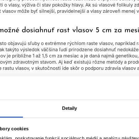
sti o vlasy, výživa či stav pokožky hlavy. Ak sú vlasové folikuly 
st vlasov môže byť silnejší, pravidelnejší a vlasy zároveň menej 
možné dosiahnuť rast vlasov 5 cm za mes
sto objavujú sľuby o extrémne rýchlom raste vlasov, napríklad r
šak takýto výsledok väčšina ľudí prirodzene dosiahnuť nedokáž
sov je približne 1 až 1,5 cm za mesiac a je daná najmä genetiko
ovým zdravotným stavom. Aj keď existujú rôzne metódy a produ
 rastu vlasov, v skutočnosti ide skôr o podporu zdravia vlasov 
vosť na rast vlasov
môže prispieť k tomu, že vlasy rastú silnejš
e vytvoriť dojem rýchlejšieho rastu vlasov. Dôležité je tiež po
nej poškodené, ich dĺžka sa prirodzene udržiava lepšie. Namies
í je preto efektívnejšie zamerať sa na dlhodobú podporu vlasov
Detaily
valitné vlasové produkty, ktoré podporujú prirodzený rast vlaso
bory cookies
eklám, poskytovanie funkcií sociálnych médií a analýzu návšte