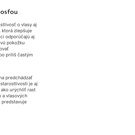
vosťou
tlivosť o vlasy aj
 ktorá zlepšuje
ci odporúčajú aj
sovú pokožku
zovať
o príliš častým
áha predchádzať
arostlivosti je aj
ako urýchliť rast
y a vlasových
a predstavuje