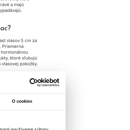
zdravé a majú
vypadávajú.
iac?
ast vlasov 5 cm za
e. Priemerná
u, hormonálnou
kty, ktoré sľubujú
a vlasovej pokožky.
ie, menej sa lámu a
chopiť, že keď sú
to hľadania
ého folikulu,
O cookies
v.
vnosti používame súbory