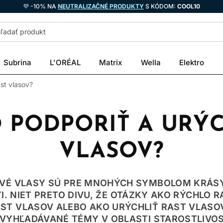
💜 -10% NA
NEUTRALIZAČNÉ PRODUKTY
S KÓDOM:
COOL10
Subrina
L'ORÉAL
Matrix
Wella
Elektro
ast vlasov?
O PODPORIŤ A URÝC
VLASOV?
AVÉ VLASY SÚ PRE MNOHÝCH SYMBOLOM KRÁSY,
I. NIET PRETO DIVU, ŽE OTÁZKY AKO RÝCHLO R
ST VLASOV ALEBO AKO URÝCHLIŤ RAST VLASOV
VYHĽADÁVANÉ TÉMY V OBLASTI STAROSTLIVOS