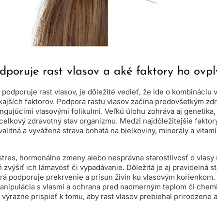
dporuje rast vlasov a aké faktory ho ovpl
 podporuje rast vlasov, je dôležité vedieť, že ide o kombináciu 
kajších faktorov. Podpora rastu vlasov začína predovšetkým z
ngujúcimi vlasovými folikulmi. Veľkú úlohu zohráva aj genetika
 celkový zdravotný stav organizmu. Medzi najdôležitejšie fakto
kvalitná a vyvážená strava bohatá na bielkoviny, minerály a vitamí
 stres, hormonálne zmeny alebo nesprávna starostlivosť o vlasy
 zvýšiť ich lámavosť či vypadávanie. Dôležitá je aj pravidelná st
rá podporuje prekrvenie a prísun živín ku vlasovým korienkom. 
anipulácia s vlasmi a ochrana pred nadmerným teplom či che
razne prispieť k tomu, aby rast vlasov prebiehal prirodzene a 