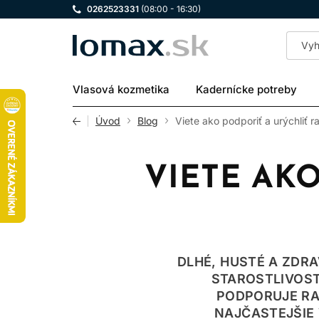
0262523331
(08:00 - 16:30)
LOMAX
Vlasová kozmetika
Kadernícke potreby
Úvod
Blog
Viete ako podporiť a urýchliť r
VIETE AK
DLHÉ, HUSTÉ A ZDR
STAROSTLIVOST
PODPORUJE RA
NAJČASTEJŠIE 