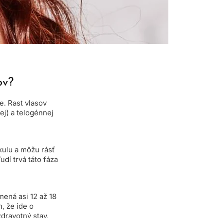
ov?
e. Rast vlasov
ej) a telogénnej
ikulu a môžu rásť
udí trvá táto fáza
mená asi 12 až 18
, že ide o
dravotný stav,