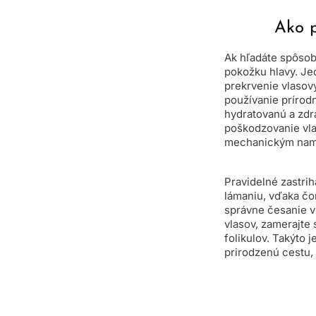
Ako p
Ak hľadáte spôsob,
pokožku hlavy. Je
prekrvenie vlasový
používanie prírod
hydratovanú a zdra
poškodzovanie vla
mechanickým nam
Pravidelné zastri
lámaniu, vďaka čom
správne česanie vl
vlasov, zamerajte 
folikulov. Takýto 
prirodzenú cestu, 