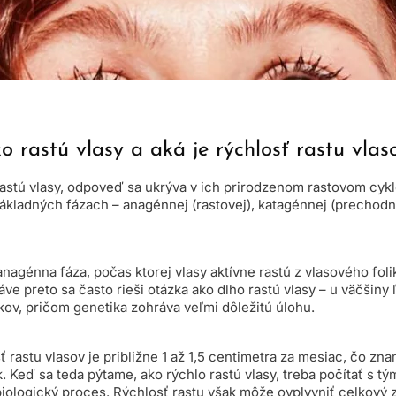
o rastú vlasy a aká je rýchlosť rastu vlas
rastú vlasy, odpoveď sa ukrýva v ich prirodzenom rastovom cykl
základných fázach – anagénnej (rastovej), katagénnej (prechodn
 anagénna fáza, počas ktorej vlasy aktívne rastú z vlasového fol
ve preto sa často rieši otázka ako dlho rastú vlasy – u väčšiny ľ
okov, pričom genetika zohráva veľmi dôležitú úlohu.
 rastu vlasov je približne 1 až 1,5 centimetra za mesiac, čo zna
. Keď sa teda pýtame, ako rýchlo rastú vlasy, treba počítať s tým
ologický proces. Rýchlosť rastu však môže ovplyvniť celkový z