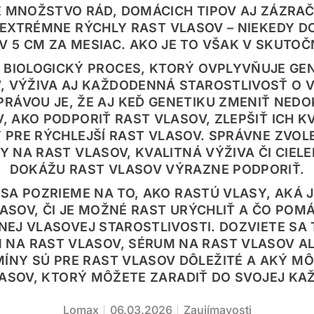
E MNOŽSTVO RÁD, DOMÁCICH TIPOV AJ ZÁZRA
 EXTRÉMNE RÝCHLY RAST VLASOV – NIEKEDY D
V 5 CM ZA MESIAC. AKO JE TO VŠAK V SKUTOČ
 BIOLOGICKÝ PROCES, KTORÝ OVPLYVŇUJE GE
, VÝŽIVA AJ KAŽDODENNÁ STAROSTLIVOSŤ O 
PRÁVOU JE, ŽE AJ KEĎ GENETIKU ZMENIŤ NEDO
 AKO PODPORIŤ RAST VLASOV, ZLEPŠIŤ ICH KV
 PRE RÝCHLEJŠÍ RAST VLASOV. SPRÁVNE ZVOL
 NA RAST VLASOV, KVALITNÁ VÝŽIVA ČI CIELE
DOKÁŽU RAST VLASOV VÝRAZNE PODPORIŤ.
SA POZRIEME NA TO, AKO RASTÚ VLASY, AKÁ J
ASOV, ČI JE MOŽNÉ RAST URÝCHLIŤ A ČO POM
EJ VLASOVEJ STAROSTLIVOSTI. DOZVIETE SA T
 NA RAST VLASOV, SÉRUM NA RAST VLASOV AL
MÍNY SÚ PRE RAST VLASOV DÔLEŽITÉ A AKÝ M
ASOV, KTORÝ MÔŽETE ZARADIŤ DO SVOJEJ KA
Lomax
06.03.2026
Zaujímavosti