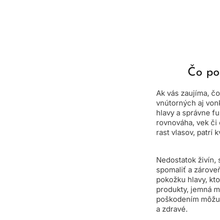
Čo po
Ak vás zaujíma, čo
vnútorných aj von
hlavy a správne fu
rovnováha, vek či
rast vlasov, patrí 
Nedostatok živín,
spomaliť a zároveň
pokožku hlavy, kto
produkty, jemná m
poškodením môžu vý
a zdravé.