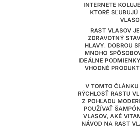
INTERNETE KOLUJ
KTORÉ SĽUBUJÚ
VLASO
RAST VLASOV JE
ZDRAVOTNÝ STAV
HLAVY. DOBROU S
MNOHO SPÔSOBOV,
IDEÁLNE PODMIENKY
VHODNÉ PRODUKTY
V TOMTO ČLÁNKU 
RÝCHLOSŤ RASTU VL
Z POHĽADU MODERN
POUŽÍVAŤ ŠAMPÓN
VLASOV, AKÉ VITA
NÁVOD NA RAST VL