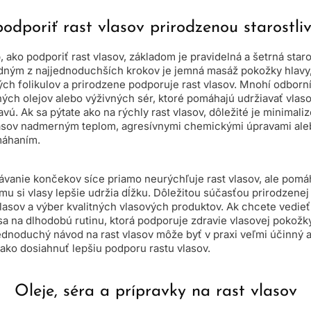
odporiť rast vlasov prirodzenou starostli
 ako podporiť rast vlasov, základom je pravidelná a šetrná staros
dným z najjednoduchších krokov je jemná masáž pokožky hlavy,
ch folikulov a prirodzene podporuje rast vlasov. Mnohí odborní
ných olejov alebo výživných sér, ktoré pomáhajú udržiavať vla
vú. Ak sa pýtate ako na rýchly rast vlasov, dôležité je minimali
sov nadmerným teplom, agresívnymi chemickými úpravami aleb
áhaním.
hávanie končekov síce priamo neurýchľuje rast vlasov, ale pom
u si vlasy lepšie udržia dĺžku. Dôležitou súčasťou prirodzenej st
asov a výber kvalitných vlasových produktov. Ak chcete vedieť 
sa na dlhodobú rutinu, ktorá podporuje zdravie vlasovej pokožk
jednoduchý návod na rast vlasov môže byť v praxi veľmi účinný 
ako dosiahnuť lepšiu podporu rastu vlasov.
Oleje, séra a prípravky na rast vlasov