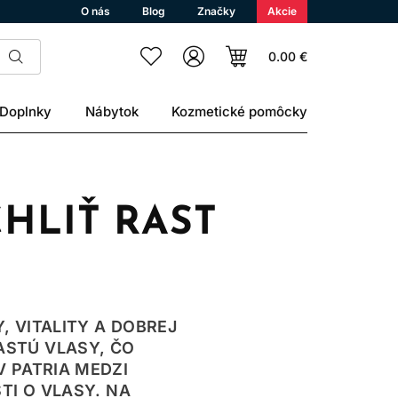
O nás
Blog
Značky
Akcie
0.00 €
Doplnky
Nábytok
Kozmetické pomôcky
HLIŤ RAST
 VITALITY A DOBREJ
ASTÚ VLASY, ČO
 PATRIA MEDZI
TI O VLASY. NA