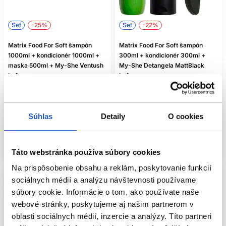
preferuje ľahké vlny, výraznú fixáciu alebo bohatšiu
starostlivosť.
Set
-25%
Set
-22%
Nie každý produkt označený pre kučery vyhovuje každému
typu zvlnenia. Jemné vlny môže hutný krém zaťažiť, zatiaľ
Matrix Food For Soft šampón
Matrix Food For Soft šampón
čo husté špirály potrebujú viac sklzu. Ak si nie ste istí,
1000ml + kondicionér 1000ml +
300ml + kondicionér 300ml +
uprednostnite univerzálnejšiu umývaciu a kondicionačnú
maska 500ml + My-She Ventush
My-She Detangela MattBlack
dvojicu pred veľmi špecifickým stylingom.
kefa
kefa
DARČEK PODĽA RUTINY,
Matrix
Matrix
Matrix Food For Soft
Matrix Food For Soft
NIE VEKU
71.90 €
96.30 €
25.50 €
32.70 €
Súhlas
Detaily
O cookies
Vlasová kozmetika sa nemá vyberať iba podľa veku.
Kúpiť
Kúpiť
Rozhodujú návyky, stav vlasov a pokožky. Žena, ktorá si
vlasy denne fénuje, môže oceniť tepelnú ochranu. Tá, ktorá
Skladom ㅤ
Skladom ㅤ
Táto webstránka používa súbory cookies
nepoužíva styling, skôr využije šampón a masku. Pri citlivej
pokožke či lupinách nekupujte náhodnú parfumovanú sadu
Na prispôsobenie obsahu a reklám, poskytovanie funkcií
bez znalosti tolerancie.
sociálnych médií a analýzu návštevnosti používame
Pozornosť venujte aj vôni. Výrazne parfumovaný produkt
súbory cookie. Informácie o tom, ako používate naše
môže byť pre niekoho príjemný, pre iného rušivý. Ak poznáte
webové stránky, poskytujeme aj našim partnerom v
obľúbenú značku alebo rad, držte sa overenej preferencie.
oblasti sociálnych médií, inzercie a analýzy. Títo partneri