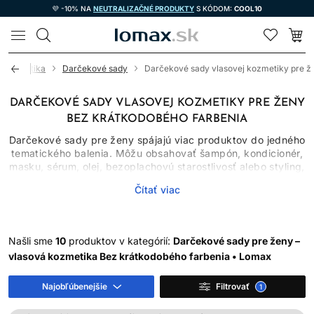
💜 -10% NA
NEUTRALIZAČNÉ PRODUKTY
S KÓDOM:
COOL10
LOMAX
á kozmetika
Darčekové sady
Darčekové sady vlasovej kozmetiky pre ž
DARČEKOVÉ SADY VLASOVEJ KOZMETIKY PRE ŽENY
BEZ KRÁTKODOBÉHO FARBENIA
Darčekové sady pre ženy spájajú viac produktov do jedného
tematického balenia. Môžu obsahovať šampón, kondicionér,
masku, sérum, olej, bezoplachovú starostlivosť alebo styling,
pričom presné zloženie sa pri každej sade líši. Pri výbere
Čítať viac
preto nestačí pozerať iba na obal či značku. Najlepší darček
zohľadňuje typ vlasov, ich stav, bežnú rutinu a to, či
obdarovaná používa konkrétnu profesionálnu vlasovú
kozmetiku.
Našli sme
10
produktov v kategórií:
Darčekové sady pre ženy –
Darčeková sada nie je automaticky vhodná pre každú ženu.
vlasová kozmetika Bez krátkodobého farbenia • Lomax
Praktickejšie než stereotypné delenie podľa pohlavia je
vybrať produkty podľa reálnej potreby vlasov a pokožky.
Najobľúbenejšie
Filtrovať
1
PREČO ZVOLIŤ UCELENÚ