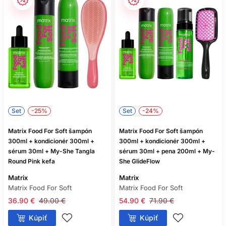
univerzálnou darčekovou starostlivosťou.
Pri alergiách alebo citlivosti je dobré poznať zloženie
používaných produktov. Neotvorené balenie uchovávajte v
suchu mimo priameho slnka a skontrolujte, či nie je
poškodené.
KEDY ZVOLIŤ DARČEKOVÚ
POUKÁŽKU
Ak nepoznáte typ vlasov, vôňové preferencie ani používanú
Set
-25%
Set
-24%
značku, poukážka môže byť praktickejšia než náhodná
sada. Obdarovaná si vyberie produkt podľa vlastnej rutiny a
Matrix Food For Soft šampón
Matrix Food For Soft šampón
vy sa vyhnete nevhodnej kombinácii. Poukážku možno
300ml + kondicionér 300ml +
300ml + kondicionér 300ml +
doplniť drobnou univerzálnou pomôckou alebo osobným
sérum 30ml + My-She Tangla
sérum 30ml + pena 200ml + My-
venovaním.
Round Pink kefa
She GlideFlow
Ak naopak presne viete, čo používa, darčeková sada z
Matrix
Matrix
obľúbeného radu pôsobí osobnejšie a často ponúka pekné
Matrix Food For Soft
Matrix Food For Soft
sezónne balenie.
36.90 €
49.00 €
54.90 €
71.90 €
ČASTÉ OTÁZKY O
Kúpiť
Kúpiť