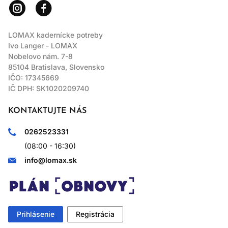
LOMAX kadernícke potreby
Ivo Langer - LOMAX
Nobelovo nám. 7-8
85104 Bratislava, Slovensko
IČO: 17345669
IČ DPH: SK1020209740
KONTAKTUJTE NÁS
0262523331
(08:00 - 16:30)
info@lomax.sk
Prihlásenie
Registrácia