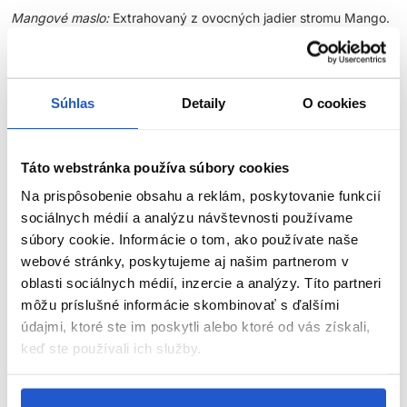
Mangové maslo:
Extrahovaný z ovocných jadier stromu Mango.
Tento extrakt vysoko vyživuje vlasy, napráva poškodenie a
kontroluje krepovatenie.
Zmes marhuľových a jojobových olejov:
Ľahké oleje bohaté na
Súhlas
Detaily
O cookies
vitamíny a živiny, ktoré vyživujú a posilňujú vlasy.
Extrakt z podbeľu:
Dodáva lesk, štruktúru a zlepšuje elasticitu.
Táto webstránka používa súbory cookies
Stylingové tipy:
Na prispôsobenie obsahu a reklám, poskytovanie funkcií
sociálnych médií a analýzu návštevnosti používame
ZOBRAZIŤ VIAC
Ak chcete maximalizovať textúru a vlny, natočte vlhké vlasy
súbory cookie. Informácie o tom, ako používate naše
do veľký
webové stránky, poskytujeme aj našim partnerom v
Parametre
oblasti sociálnych médií, inzercie a analýzy. Títo partneri
môžu príslušné informácie skombinovať s ďalšími
Video
údajmi, ktoré ste im poskytli alebo ktoré od vás získali,
keď ste používali ich služby.
Značka