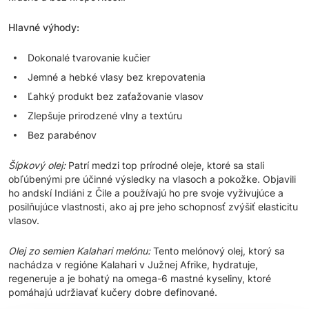
Hlavné výhody:
Dokonalé tvarovanie kučier
Jemné a hebké vlasy bez krepovatenia
Ľahký produkt bez zaťažovanie vlasov
Zlepšuje prirodzené vlny a textúru
Bez parabénov
Šípkový olej:
Patrí medzi top prírodné oleje, ktoré sa stali
obľúbenými pre účinné výsledky na vlasoch a pokožke. Objavili
ho andskí Indiáni z Čile a používajú ho pre svoje vyživujúce a
posilňujúce vlastnosti, ako aj pre jeho schopnosť zvýšiť elasticitu
vlasov.
Olej zo semien Kalahari melónu:
Tento melónový olej, ktorý sa
nachádza v regióne Kalahari v Južnej Afrike, hydratuje,
regeneruje a je bohatý na omega-6 mastné kyseliny, ktoré
pomáhajú udržiavať kučery dobre definované.