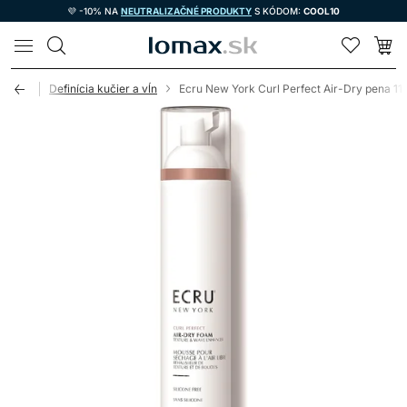
💜 -10% NA
NEUTRALIZAČNÉ PRODUKTY
S KÓDOM:
COOL10
LOMAX
tyling
Definícia kučier a vĺn
Ecru New York Curl Perfect Air-Dry pena 11