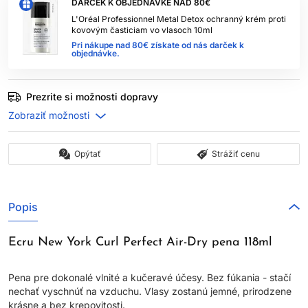
DARČEK K OBJEDNÁVKE NAD 80€
L'Oréal Professionnel Metal Detox ochranný krém proti
kovovým časticiam vo vlasoch 10ml
Pri nákupe nad 80€ získate od nás darček k
objednávke.
Prezrite si možnosti dopravy
Opýtať
Strážiť cenu
Popis
Ecru New York Curl Perfect Air-Dry pena 118ml
Pena pre dokonalé vlnité a kučeravé účesy. Bez fúkania - stačí
nechať vyschnúť na vzduchu. Vlasy zostanú jemné, prirodzene
krásne a bez krepovitosti.