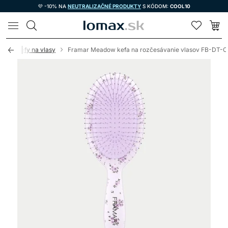
💜 -10% NA
NEUTRALIZAČNÉ PRODUKTY
S KÓDOM:
COOL10
LOMAX
acie kefy na vlasy
Framar Meadow kefa na rozčesávanie vlasov FB-DT-