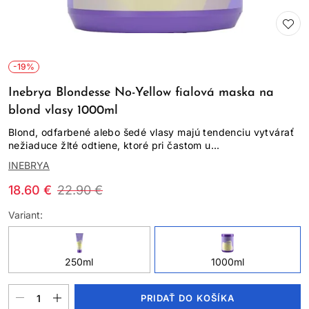
-19%
Inebrya Blondesse No-Yellow fialová maska na
blond vlasy 1000ml
Blond, odfarbené alebo šedé vlasy majú tendenciu vytvárať
nežiaduce žlté odtiene, ktoré pri častom u...
INEBRYA
18.60 €
22.90 €
Variant:
250ml
1000ml
PRIDAŤ DO KOŠÍKA