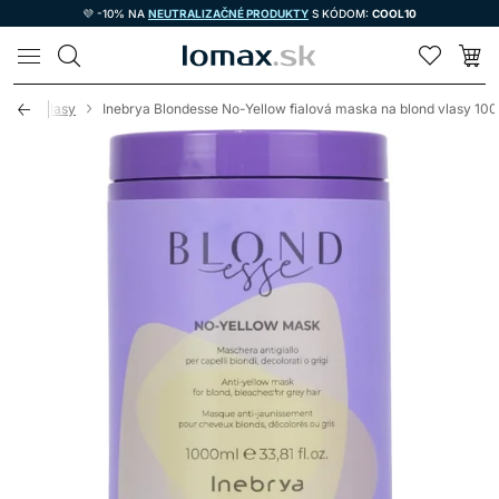
💜 -10% NA
NEUTRALIZAČNÉ PRODUKTY
S KÓDOM:
COOL10
LOMAX
o blond vlasy
Inebrya Blondesse No-Yellow fialová maska na blond vlasy 10