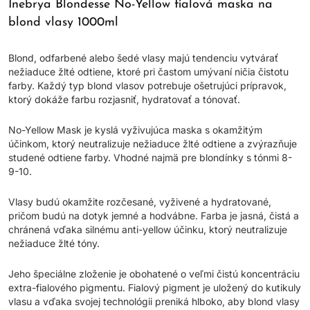
Inebrya Blondesse No-Yellow fialová maska na
blond vlasy 1000ml
Blond, odfarbené alebo šedé vlasy majú tendenciu vytvárať
nežiaduce žlté odtiene, ktoré pri častom umývaní ničia čistotu
farby. Každý typ blond vlasov potrebuje ošetrujúci prípravok,
ktorý dokáže farbu rozjasniť, hydratovať a tónovať.
No-Yellow Mask je kyslá vyživujúca maska s okamžitým
účinkom, ktorý neutralizuje nežiaduce žlté odtiene a zvýrazňuje
studené odtiene farby. Vhodné najmä pre blondínky s tónmi 8-
9-10.
Vlasy budú okamžite rozčesané, vyživené a hydratované,
pričom budú na dotyk jemné a hodvábne. Farba je jasná, čistá a
chránená vďaka silnému anti-yellow účinku, ktorý neutralizuje
nežiaduce žlté tóny.
Jeho špeciálne zloženie je obohatené o veľmi čistú koncentráciu
extra-fialového pigmentu. Fialový pigment je uložený do kutikuly
vlasu a vďaka svojej technológii preniká hlboko, aby blond vlasy