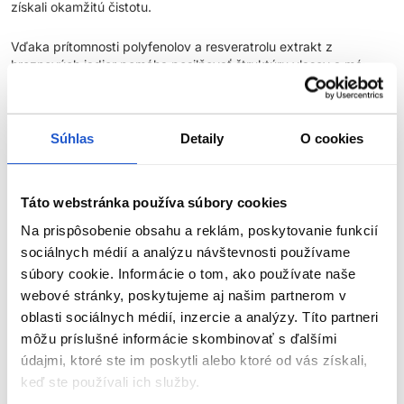
získali okamžitú čistotu.
Vďaka prítomnosti polyfenolov a resveratrolu extrakt z
hroznových jadier pomáha posilňovať štruktúru vlasov a má
antioxidačný a ochranný účinok na farbu v priebehu času.
Napokon, hodvábne proteíny majú mimoriadnu hydratačnú silu a
pomáhajú predchádzať lámaniu vlasov, výsledkom čoho sú
lesklé, hodvábne a štruktúrované vlasy.
Súhlas
Detaily
O cookies
Receptúra bez sulfátových povrchovo aktívnych látok a
parafínu.
Táto webstránka používa súbory cookies
Na prispôsobenie obsahu a reklám, poskytovanie funkcií
Hlavné výhody:
sociálnych médií a analýzu návštevnosti používame
súbory cookie. Informácie o tom, ako používate naše
Ideálne pre všetky typy blond, odfarbených alebo sivých
vlasov
webové stránky, poskytujeme aj našim partnerom v
oblasti sociálnych médií, inzercie a analýzy. Títo partneri
Vhodné pre blond základy 8-9-10
ZOBRAZIŤ VIAC
môžu príslušné informácie skombinovať s ďalšími
Vyživujúce zloženie s kyslým pH
údajmi, ktoré ste im poskytli alebo ktoré od vás získali,
Obohatené o extra fialový pigment
keď ste používali ich služby.
Vyživuje a hydratuje
Parametre