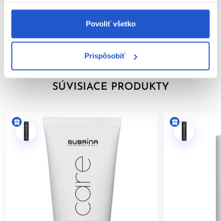
Neutralizuje nežiaduce žlté odlesky
Značka
Zanecháva vlasy jemné a lesklé
Povoliť všetko
Osviežujúca textúra a vôňa
Hodnotenia
Bez sulfátových povrchovo aktívnych látok a parafínu
Prispôsobiť
Použitie:
Použite po No-Yellow šampóne. Noste jednorazové
rukavice. Naneste na uterákom vysušené vlasy, vmasírujte a
SÚVISIACE PRODUKTY
rozčešte. Nechajte pôsobiť 3 až 5 minút a opláchnite.