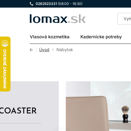
0262523331
(08:00 - 16:30)
LOMAX
Vlasová kozmetika
Kadernícke potreby
Úvod
Nábytok
COASTER