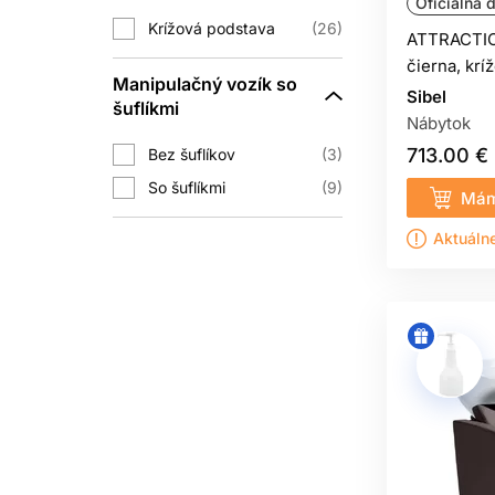
Oficiálna d
Krížová podstava
26
ATTRACTIO 
čierna, krí
Manipulačný vozík so
Sibel
šuflíkmi
Nábytok
713.00 €
Bez šuflíkov
3
So šuflíkmi
9
Mám
Aktuáln