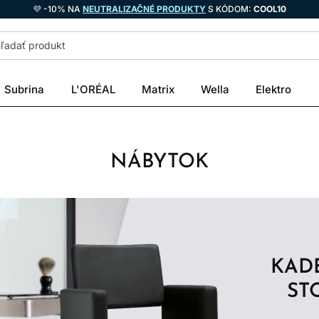
💜 -10% NA
NEUTRALIZAČNÉ PRODUKTY
S KÓDOM:
COOL10
Subrina
L'ORÉAL
Matrix
Wella
Elektro
NÁBYTOK
KAD
ST