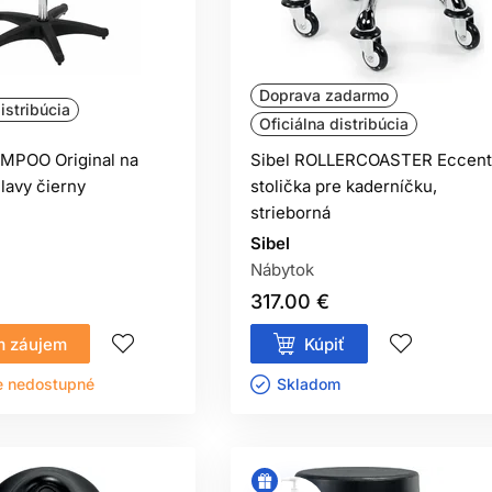
Doprava zadarmo
istribúcia
Oficiálna distribúcia
MPOO Original na
Sibel ROLLERCOASTER Eccent
lavy čierny
stolička pre kaderníčku,
strieborná
Sibel
Nábytok
317.00 €
 záujem
Kúpiť
e nedostupné
Skladom ㅤ