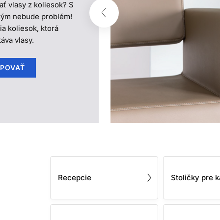
ť vlasy z koliesok? S
tým nebude problém!
a koliesok, ktorá
áva vlasy.
POVAŤ
Recepcie
Stoličky pre 