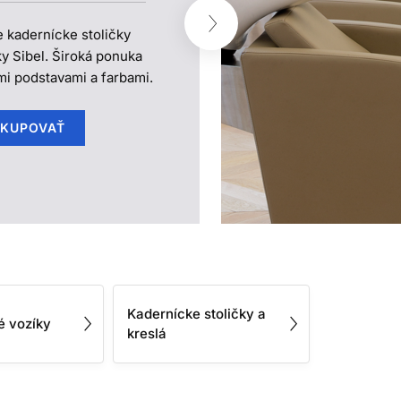
 kadernícke stoličky
y Sibel. Široká ponuka
ymi podstavami a farbami.
KUPOVAŤ
Kadernícke stoličky a
é vozíky
kreslá