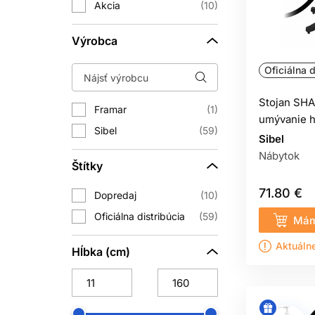
Akcia
10
Výrobca
Oficiálna d
Stojan SHA
Framar
1
umývanie h
Sibel
59
Sibel
Nábytok
Štítky
71.80 €
Dopredaj
10
Oficiálna distribúcia
59
Mám
Aktuáln
Hĺbka (cm)