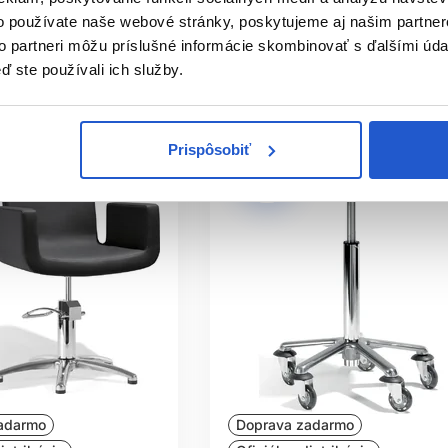
 záujem
Mám záujem
o používate naše webové stránky, poskytujeme aj našim partner
to partneri môžu príslušné informácie skombinovať s ďalšími údaj
e nedostupné
Aktuálne nedostupné
ď ste používali ich služby.
Prispôsobiť
adarmo
Doprava zadarmo