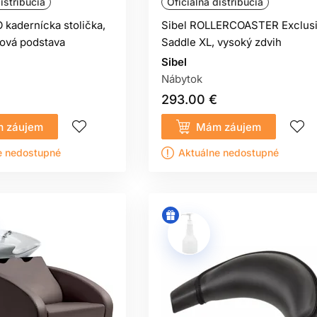
istribúcia
Oficiálna distribúcia
kadernícka stolička,
Sibel ROLLERCOASTER Exclus
žová podstava
Saddle XL, vysoký zdvih
Sibel
Nábytok
293.00 €
 záujem
Mám záujem
e nedostupné
Aktuálne nedostupné