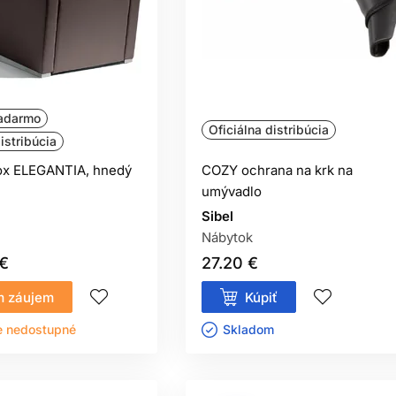
adarmo
Oficiálna distribúcia
istribúcia
ox ELEGANTIA, hnedý
COZY ochrana na krk na
umývadlo
Sibel
Nábytok
 €
27.20 €
 záujem
Kúpiť
e nedostupné
Skladom ㅤ