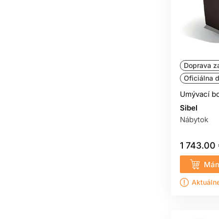
Doprava z
Oficiálna d
Umývací b
Sibel
Nábytok
1 743.00
Mám
Aktuáln