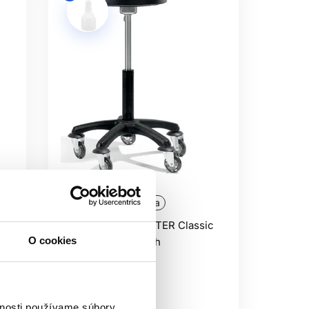
Doprava zadarmo
Oficiálna distribúcia
c
Sibel ROLLERCOASTER Classic
O cookies
Round, vysoký zdvih
Sibel
Nábytok
214.00 €
vnosti používame súbory