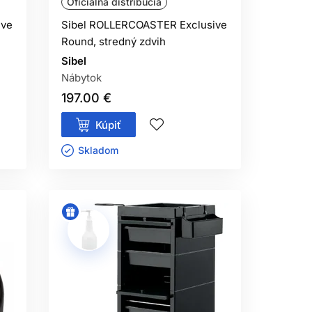
Oficiálna distribúcia
ive
Sibel ROLLERCOASTER Exclusive
Round, stredný zdvih
Sibel
Nábytok
197.00 €
Kúpiť
Skladom ㅤ