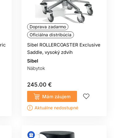
Doprava zadarmo
Oficiálna distribúcia
ric
Sibel ROLLERCOASTER Exclusive
Saddle, vysoký zdvih
Sibel
Nábytok
245.00 €
Mám záujem
Aktuálne nedostupné