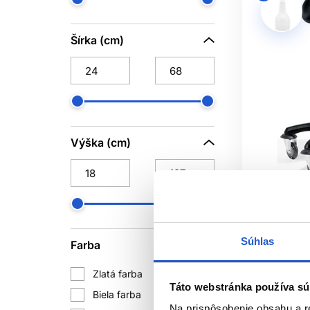
Šírka (cm)
Výška (cm)
Doprava z
Oficiálna d
Sibel ROL
Súhlas
Saddle, st
Farba
Sibel
Zlatá farba
1
Nábytok
Táto webstránka používa sú
Biela farba
4
185.00 €
Na prispôsobenie obsahu a r