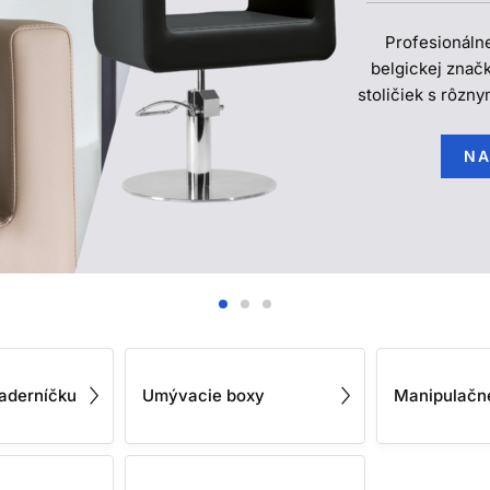
Profesionálne
belgickej značk
stoličiek s rôzn
NA
kaderníčku
Umývacie boxy
Manipulačn