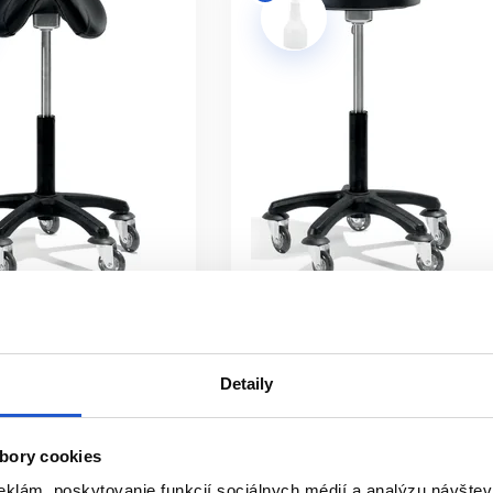
adarmo
Doprava zadarmo
istribúcia
Oficiálna distribúcia
LERCOASTER Classic
Sibel ROLLERCOASTER Classi
Detaily
redný zdvih
Round, stredný zdvih
Sibel
Nábytok
bory cookies
155.00 €
eklám, poskytovanie funkcií sociálnych médií a analýzu návšte