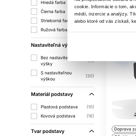
Hnedá farba
1
Mám
cookie. Informácie o tom, ak
Čierna farba
44
médií, inzercie a analýzy. Tí
Aktuáln
Strieborná farba
8
alebo ktoré od vás získali, ke
Ružová farba
1
Nastaviteľná výška
Bez nastaviteľnej
11
výšky
S nastaviteľnou
30
výškou
Materiál podstavy
Plastová podstava
10
Kovová podstava
16
Doprava z
Tvar podstavy