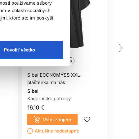
vnosti používame súbory
om v oblasti sociálnych
mi, ktoré ste im poskytli
Povoliť všetko
Oficiálna distribúcia
Oficiálna
Sibel ECONOMYSS XXL
Pláštenk
pláštenka, na hák
patent
Sibel
Sibel
Kadernícke potreby
Kaderníck
16.10 €
15.40 €
Mám záujem
Kúp
Aktuálne nedostupné
Sklado