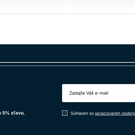
na
5% zľavu
,
Súhlasím so
spracovaním osobn