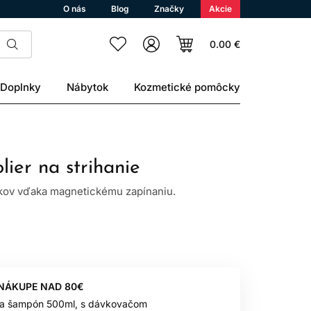
O nás
Blog
Značky
Akcie
0.00 €
Doplnky
Nábytok
Kozmetické pomôcky
ier na strihanie
rkov vďaka magnetickému zapínaniu.
 NÁKUPE NAD 80€
 na šampón 500ml, s dávkovačom