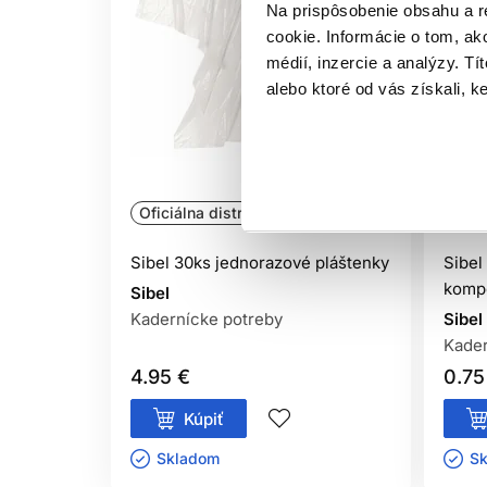
Na prispôsobenie obsahu a r
cookie. Informácie o tom, ak
médií, inzercie a analýzy. Tí
alebo ktoré od vás získali, ke
Oficiálna distribúcia
Ofic
Sibel 30ks jednorazové pláštenky
Sibel
kompo
Sibel
Kadernícke potreby
Sibel
Kader
4.95 €
0.75
Kúpiť
Skladom ㅤ
Sk