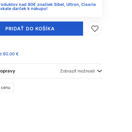
roduktov nad 80€ značiek Sibel, Ultron, Cisoria
ískate darček k nákupu!
PRIDAŤ DO KOŠÍKA
ad
80.00 €
 dopravy
ť cenu