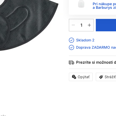
Pri nákupe p
a Barburys z
Skladom 2
Doprava ZADARMO n
Prezrite si možnosti
Opýtať
Stráži