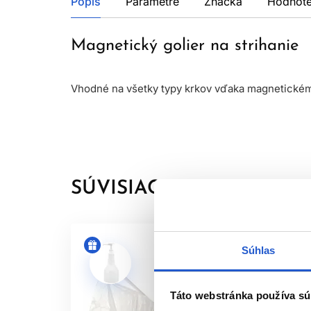
Popis
Parametre
Značka
Hodnote
Magnetický golier na strihanie
Vhodné na všetky typy krkov vďaka magnetickém
SÚVISIACE PRODUKTY
Súhlas
Táto webstránka používa sú