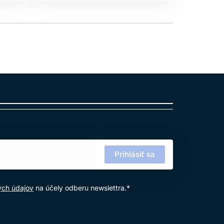
Prihlásiť sa
ých údajov
na účely odberu newslettra.*