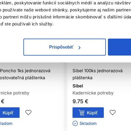
eklám, poskytovanie funkcií sociálnych médií a analýzu návšte
o používate naše webové stránky, poskytujeme aj našim partner
to partneri môžu príslušné informácie skombinovať s ďalšími údaj
ď ste používali ich služby.
Prispôsobiť
iálna distribúcia
Oficiálna distribúcia
 Poncho 1ks jednorazová
Sibel 100ks jednorazová
stovateľná pláštenka
pláštenka
Sibel
nícke potreby
Kadernícke potreby
 €
9.75 €
Kúpiť
Kúpiť
ladom ㅤ
Skladom ㅤ