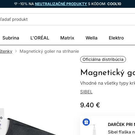
💜 -10% NA
NEUTRALIZAČNÉ PRODUKTY
S KÓDOM:
COOL10
Subrina
L'ORÉAL
Matrix
Wella
Elektro
štenky
Magnetický golier na strihanie
Oficiálna distribúcia
Magnetický gol
Vhodné na všetky typy k
SIBEL
9.40 €
DARČEK PRI
Sibel fľaška