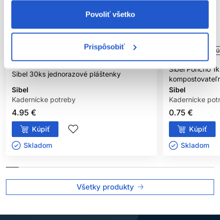
Povoliť všetko
Prispôsobiť
Oficiálna distribúcia
Oficiálna distribú
Sibel Poncho 1
Sibel 30ks jednorazové pláštenky
kompostovateľn
Sibel
Sibel
Kadernícke potreby
Kadernícke pot
4.95 €
0.75 €
Kúpiť
Kúpiť
Skladom ㅤ
Skladom ㅤ
Všetky produkty