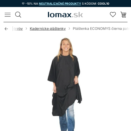
💜 -10% NA
NEUTRALIZAČNÉ PRODUKTY
S KÓDOM:
COOL10
LOMAX
nícke potreby
Kadernícke pláštenky
Pláštenka ECONOMYS čierna pate