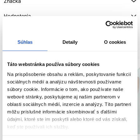
Značka
Hodnotenia
Súhlas
Detaily
O cookies
SÚVISIACE PRODUKTY
Táto webstránka používa súbory cookies
Na prispôsobenie obsahu a reklám, poskytovanie funkcií
sociálnych médií a analýzu návštevnosti používame
súbory cookie. Informácie o tom, ako používate naše
webové stránky, poskytujeme aj našim partnerom v
oblasti sociálnych médií, inzercie a analýzy. Títo partneri
môžu príslušné informácie skombinovať s ďalšími
údajmi, ktoré ste im poskytli alebo ktoré od vás získali,
keď ste používali ich služby.