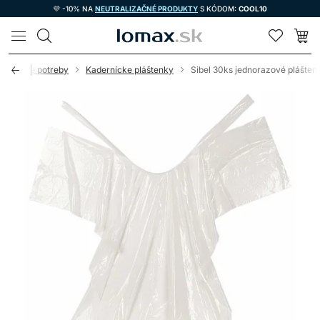
💜 -10% NA
NEUTRALIZAČNÉ PRODUKTY
S KÓDOM:
COOL10
LOMAX
dernícke potreby
Kadernícke pláštenky
Sibel 30ks jednorazové plášten