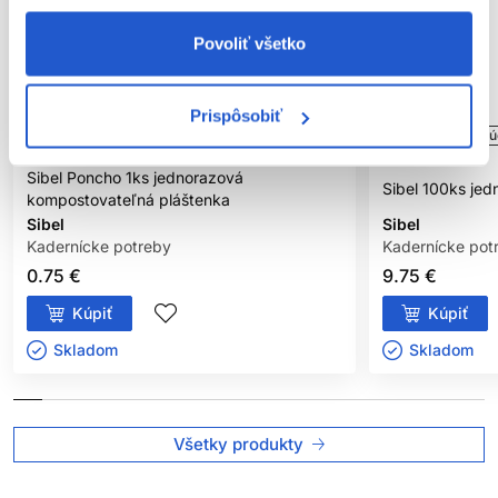
Povoliť všetko
Prispôsobiť
Oficiálna distribúcia
Oficiálna distribú
Sibel Poncho 1ks jednorazová
Sibel 100ks jed
kompostovateľná pláštenka
Sibel
Sibel
Kadernícke potreby
Kadernícke pot
0.75 €
9.75 €
Kúpiť
Kúpiť
Skladom ㅤ
Skladom ㅤ
Všetky produkty