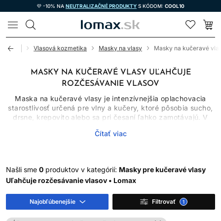
💜 -10% NA
NEUTRALIZAČNÉ PRODUKTY
S KÓDOM:
COOL10
LOMAX
Úvod
Vlasová kozmetika
Masky na vlasy
Masky na kučeravé vla
MASKY NA KUČERAVÉ VLASY UĽAHČUJE
ROZČESÁVANIE VLASOV
Maska na kučeravé vlasy je intenzívnejšia oplachovacia
starostlivosť určená pre vlny a kučery, ktoré pôsobia sucho,
drsne, krepovito alebo sa pri česaní ľahko zamotávajú. V
porovnaní s bežným kondicionérom býva spravidla hutnejšia
Čítať viac
a používa sa podľa potreby, nie automaticky pri každom
umytí. Jej úlohou je zlepšiť poddajnosť, hladkosť a vzhľad
vlasového povrchu. Sama však nedokáže natrvalo zmeniť
prirodzený typ kučier ani biologicky opraviť už rozštiepený
Našli sme
0
produktov v kategórií:
Masky pre kučeravé vlasy
vlas.
Uľahčuje rozčesávanie vlasov • Lomax
PREČO KUČERAVÉ A
Najobľúbenejšie
Filtrovať
1
VLNITÉ VLASY ČASTO