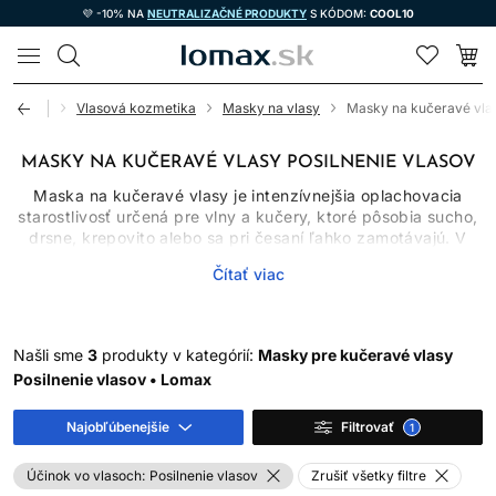
💜 -10% NA
NEUTRALIZAČNÉ PRODUKTY
S KÓDOM:
COOL10
LOMAX
Úvod
Vlasová kozmetika
Masky na vlasy
Masky na kučeravé vla
MASKY NA KUČERAVÉ VLASY POSILNENIE VLASOV
Maska na kučeravé vlasy je intenzívnejšia oplachovacia
starostlivosť určená pre vlny a kučery, ktoré pôsobia sucho,
drsne, krepovito alebo sa pri česaní ľahko zamotávajú. V
porovnaní s bežným kondicionérom býva spravidla hutnejšia
Čítať viac
a používa sa podľa potreby, nie automaticky pri každom
umytí. Jej úlohou je zlepšiť poddajnosť, hladkosť a vzhľad
vlasového povrchu. Sama však nedokáže natrvalo zmeniť
prirodzený typ kučier ani biologicky opraviť už rozštiepený
Našli sme
3
produkty v kategórií:
Masky pre kučeravé vlasy
vlas.
Posilnenie vlasov • Lomax
PREČO KUČERAVÉ A
Najobľúbenejšie
Filtrovať
1
VLNITÉ VLASY ČASTO
Účinok vo vlasoch:
Posilnenie vlasov
Zrušiť všetky filtre
POTREBUJÚ