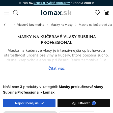
💜 -10% NA
NEUTRALIZAČNÉ PRODUKTY
S KÓDOM:
COOL10
LOMAX
Úvod
Vlasová kozmetika
Masky na vlasy
Masky na kučeravé vla
MASKY NA KUČERAVÉ VLASY SUBRINA
PROFESSIONAL
Maska na kučeravé vlasy je intenzívnejšia oplachovacia
starostlivosť určená pre vlny a kučery, ktoré pôsobia sucho,
drsne, krepovito alebo sa pri česaní ľahko zamotávajú. V
porovnaní s bežným kondicionérom býva spravidla hutnejšia
Čítať viac
a používa sa podľa potreby, nie automaticky pri každom
umytí. Jej úlohou je zlepšiť poddajnosť, hladkosť a vzhľad
vlasového povrchu. Sama však nedokáže natrvalo zmeniť
prirodzený typ kučier ani biologicky opraviť už rozštiepený
Našli sme
3
produkty v kategórií:
Masky pre kučeravé vlasy
vlas.
Subrina Professional • Lomax
PREČO KUČERAVÉ A
Najobľúbenejšie
Filtrovať
1
VLNITÉ VLASY ČASTO