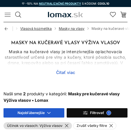
💜 -10% NA
NEUTRALIZAČNÉ PRODUKTY
S KÓDOM:
COOL10
LOMAX
Úvod
Vlasová kozmetika
Masky na vlasy
Masky na kučeravé vla
MASKY NA KUČERAVÉ VLASY VÝŽIVA VLASOV
Maska na kučeravé vlasy je intenzívnejšia oplachovacia
starostlivosť určená pre vlny a kučery, ktoré pôsobia sucho,
drsne, krepovito alebo sa pri česaní ľahko zamotávajú. V
porovnaní s bežným kondicionérom býva spravidla hutnejšia
Čítať viac
a používa sa podľa potreby, nie automaticky pri každom
umytí. Jej úlohou je zlepšiť poddajnosť, hladkosť a vzhľad
vlasového povrchu. Sama však nedokáže natrvalo zmeniť
prirodzený typ kučier ani biologicky opraviť už rozštiepený
Našli sme
2
produkty v kategórií:
Masky pre kučeravé vlasy
vlas.
Výživa vlasov • Lomax
PREČO KUČERAVÉ A
Najobľúbenejšie
Filtrovať
1
VLNITÉ VLASY ČASTO
Účinok vo vlasoch:
Výživa vlasov
Zrušiť všetky filtre
POTREBUJÚ