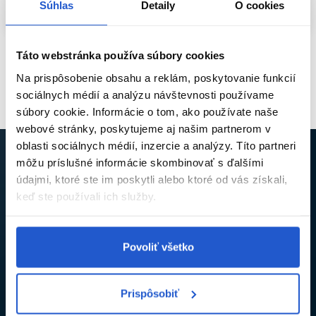
každým kučerám vyhovuje pri každom umytí. Ak sú vlasy po
Súhlas
Detaily
O cookies
Skladom ㅤ
Aktuálne nedostupné
nej tuhé, suché alebo sa horšie tvarujú, znížte frekvenciu a
striedajte ju so zmäkčujúcou starostlivosťou.
Táto webstránka používa súbory cookies
AKO VYBRAŤ MASKU
Pozreli ste
2
z
2
produktov
Na prispôsobenie obsahu a reklám, poskytovanie funkcií
PODĽA HRÚBKY A
sociálnych médií a analýzu návštevnosti používame
PORÉZNOSTI
súbory cookie. Informácie o tom, ako používate naše
webové stránky, poskytujeme aj našim partnerom v
Jemné vlnité vlasy sa môžu hutným produktom rýchlo
oblasti sociálnych médií, inzercie a analýzy. Títo partneri
zaťažiť. Vhodnejšia je ľahšia maska, malé množstvo a
dôkladné opláchnutie. Hrubé, husté alebo chemicky
môžu príslušné informácie skombinovať s ďalšími
ošetrené kučery často znesú bohatšiu receptúru. Porézne
údajmi, ktoré ste im poskytli alebo ktoré od vás získali,
vlasy rýchlo prijímajú vodu, ale môžu ju aj rýchlo strácať;
NECH VÁM NEUJDE ŽIADNA NOVINKA ANI
keď ste používali ich služby.
prospeje im kombinácia kondicionačných a filmotvorných
ZĽAVA
zložiek. Poréznosť však nemožno spoľahlivo určiť iba
domácim testom vo vode, preto sledujte najmä správanie
Prihláste sa na odber newslettra a získajte kód na
5% zľavu
,
vlasov počas niekoľkých umytí.
ktorý vám pošleme na e-mail.
Povoliť všetko
MASKA NA VLNITÉ VLASY
BEZ STRATY OBJEMU
Prispôsobiť