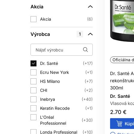
neodporúča. Dlhší
Akcia
Bezoplachová maska na vlasy zost
Akcia
6
rozčesávaním, uhladením alebo och
nástroje, overte si, či konkré
Výrobca
1
Univerzálna frekvencia neexistuje.
Oficiálna d
potrebovať častejšie. Sledujte výsle
Dr. Santé
+17
povrchu pô
Ecru New York
+1
Dr. Santé A
Masku možno použiť namiesto bežného
rekonštruk
HS Milano
+7
suchých vlasoch môže mať zmysel pod
300ml
CHI
+2
Dr. Santé
Inebrya
+40
Vlasová ko
STAROSTLI
Keratin Recode
+1
2.70 €
L'Oréal
Vlasy po umytí nedrhnite uterákom, 
+30
Professionnel
Kúpi
aplikujte overenú
tepelnú ochranu na 
Londa Professional
+10