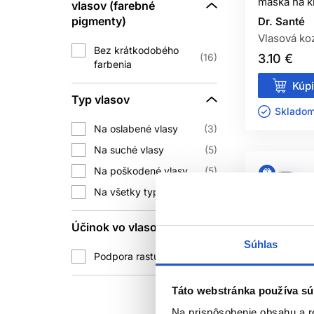
maska na k
vlasov (farebné
a
pigmenty)
Dr. Santé
Vlasová ko
AK
Bez krátkodobého
16
3.10 €
farbenia
Hodnotenie robte po vysušení. Dobrá 
Kúpi
efekt je kozmetický a postup
Typ vlasov
Skladom 
Na oslabené vlasy
3
Na suché vlasy
5
AKÝ JE 
Na poškodené vlasy
5
Maska býva hustejšia alebo intenzí
Na všetky typy vlasov
6
Účinok vo vlasoch
MÔŽE
Súhlas
Podpora rastu vlasov
6
Áno, ak to výrobca odp
NAN
Táto webstránka používa sú
Na prispôsobenie obsahu a r