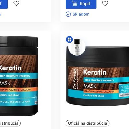
ť
Kúpiť
ㅤ
Skladom ㅤ
istribúcia
Oficiálna distribúcia