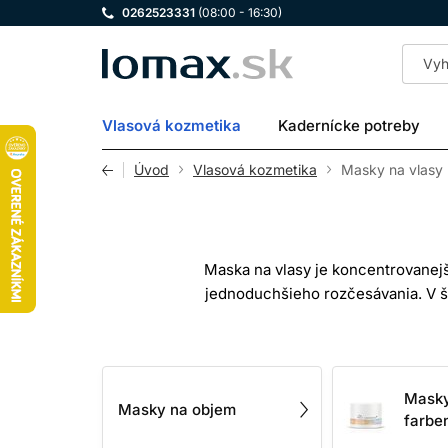
0262523331
(08:00 - 16:30)
LOMAX
Vlasová kozmetika
Kadernícke potreby
Úvod
Vlasová kozmetika
Masky na vlasy
Maska na vlasy je koncentrovanejš
jednoduchšieho rozčesávania. V š
neutralizáciu nežiaducich tónov a pr
Vlasové vlákno je po vyrastení neži
Masky
filmotvorné látky na jeho povrch,
Masky na objem
farbe
staros