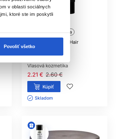
e na to výslovne určený.
om v oblasti sociálnych
mi, ktoré ste im poskytli
É VLASY?
-15%
Dopredaj
ajte iba podľa potreby.
Oficiálna distribúcia
EKY?
Dr. Santé Collagen Hair
Povoliť všetko
kondicionér 200ml
asť treba odstrihnúť.
Dr. Santé
Vlasová kozmetika
2.21 €
2.60 €
Kúpiť
Skladom ㅤ