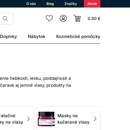
O nás
Blog
Značky
Akcie
0.00 €
Doplnky
Nábytok
Kozmetické pomôcky
nie hebkosti, lesku, poddajnosti a
eravé aj jemné vlasy, produkty na
né zaobchádzanie, ale dokáže výrazne
ka však môže doplniť kondicionačné a
ratačné
Masky na
i. Práve preto sa vlasy po vhodnej
y na vlasy
kučeravé vlasy
ravšie.