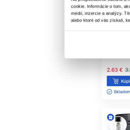
Bežné masky aplikujte d
cookie. Informácie o tom, ak
médií, inzercie a analýzy. Tí
JE BEZO
alebo ktoré od vás získali, ke
-15%
Do
Áno, v malom množstve 
Oficiálna d
POM
Dr. Santé B
Môže ich dočasne uhl
Dr. Santé
Vlasová ko
2.63 €
3.
Kúpi
Skladom 