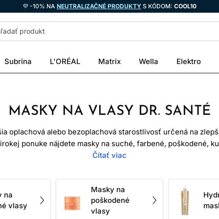
💜 -10% NA
NEUTRALIZAČNÉ PRODUKTY
S KÓDOM:
COOL10
Subrina
L'ORÉAL
Matrix
Wella
Elektro
MASKY NA VLASY DR. SANTÉ
ia oplachová alebo bezoplachová starostlivosť určená na zlepše
irokej ponuke nájdete masky na suché, farbené, poškodené, kuč
aktické
bezoplachové varianty
Čítať viac
. Správna maska nenahrádza šetr
zlepšiť kozmetický vzhľad a ovládateľnosť dĺžok.
vé, preto ho kozmetika nedokáže biologicky zregenerovať. Mas
Masky na
 na
Hyd
 znížiť trenie, vyhladiť drsnosť a dočasne zlepšiť pocit pevnost
poškodené
né vlasy
mask
tlivosti môžu menej zachytávať, ľahšie rozčesávať a pôsobiť zd
vlasy