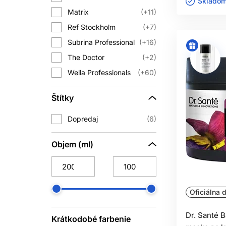
výborným pomocníkom n
Skladom 
Matrix
+11
INGREDIE
Ref Stockholm
+7
Subrina Professional
+16
Pri výbere sa neopierajte iba o jed
ktorom spolupracujú kondicionačné
The Doctor
+2
orientačne odhadnúť i
Wella Professionals
+60
Hydrolyzované proteíny môžu na ni
Štítky
niektoré dĺžky pôsobiť tuhšie. Oleje d
poškodených vlasoch veľmi užitočné,
Dopredaj
6
Objem (ml)
MASKA V
Pri rovných jemných vlasoch použite 
poskytnúť sklz na rozčesávanie, no ná
Oficiálna d
kondicionova
Pred významnou udalosťou neskúšajte
Dr. Santé 
Krátkodobé farbenie
vedeli odhadnúť množstvo a výsledok