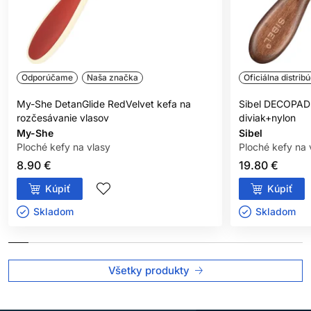
Odporúčame
Naša značka
Oficiálna distribú
My-She DetanGlide RedVelvet kefa na
Sibel DECOPAD 
rozčesávanie vlasov
diviak+nylon
My-She
Sibel
Ploché kefy na vlasy
Ploché kefy na 
8.90 €
19.80 €
Kúpiť
Kúpiť
Skladom ㅤ
Skladom ㅤ
Všetky produkty