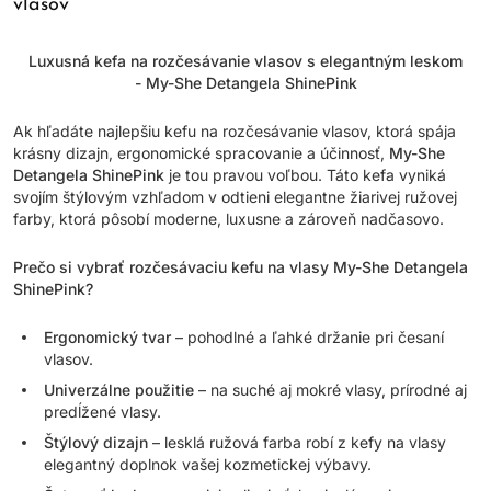
vlasov
Luxusná kefa na rozčesávanie vlasov s elegantným leskom
- My-She Detangela ShinePink
Ak hľadáte najlepšiu kefu na rozčesávanie vlasov, ktorá spája
krásny dizajn, ergonomické spracovanie a účinnosť,
My-She
Detangela ShinePink
je tou pravou voľbou. Táto kefa vyniká
svojím štýlovým vzhľadom v odtieni elegantne žiarivej ružovej
farby, ktorá pôsobí moderne, luxusne a zároveň nadčasovo.
Prečo si vybrať rozčesávaciu kefu na vlasy My-She Detangela
ShinePink?
Ergonomický tvar
– pohodlné a ľahké držanie pri česaní
vlasov.
Univerzálne použitie
– na suché aj mokré vlasy, prírodné aj
predĺžené vlasy.
Štýlový dizajn
– lesklá ružová farba robí z kefy na vlasy
elegantný doplnok vašej kozmetickej výbavy.