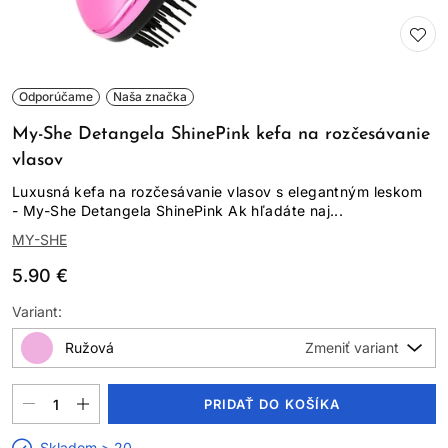
Odporúčame
Naša značka
My-She Detangela ShinePink kefa na rozčesávanie
vlasov
Luxusná kefa na rozčesávanie vlasov s elegantným leskom
- My-She Detangela ShinePink Ak hľadáte naj...
MY-SHE
5.90 €
Variant:
Ružová
PRIDAŤ DO KOŠÍKA
Skladom > 20