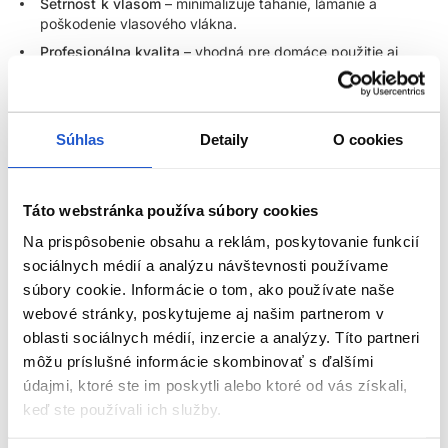
Šetrnosť k vlasom
– minimalizuje ťahanie, lámanie a
poškodenie vlasového vlákna.
Profesionálna kvalita
– vhodná pre domáce použitie aj
profesionálne použitie v kaderníckom salóne.
Kefa na vlasy, ktorá sa stane vašou každodennou
nevyhnutnosťou.
Súhlas
Detaily
O cookies
My-She Detangela ShinePink kefa na vlasy je navrhnutá tak, aby
sa dokonale prispôsobila tvaru vašej ruky a poskytovala
maximálne pohodlie pri každodennom používaní
. Vďaka
Táto webstránka používa súbory cookies
ergonomickému tvaru sa s ňou manipuluje ľahko a prirodzene –
Na prispôsobenie obsahu a reklám, poskytovanie funkcií
nešmýka sa a umožňuje
dlhšie česanie bez pocitu únavy v
ruke
.
sociálnych médií a analýzu návštevnosti používame
súbory cookie. Informácie o tom, ako používate naše
Rozčesávanie vlasov bez bolesti pri ťahaní a bez lámania
webové stránky, poskytujeme aj našim partnerom v
vlasov
oblasti sociálnych médií, inzercie a analýzy. Títo partneri
ZOBRAZIŤ VIAC
môžu príslušné informácie skombinovať s ďalšími
Najväčšou prednosťou tejto kefy je schopnosť
jemne a šetrne
údajmi, ktoré ste im poskytli alebo ktoré od vás získali,
rozčesať vlasy
, a to aj v prípade, že sú mokré, husté, kučeravé
keď ste používali ich služby.
Parametre
alebo predĺžené. Vďaka špeciálne navrhnutým štetinám dokáže
rozuzliť uzlíky bez zbytočného ťahania a bolesti, pričom vlasy