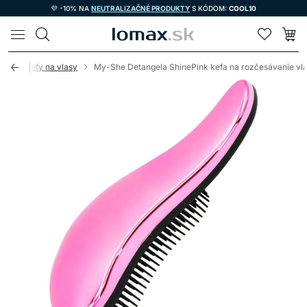
💜 -10% NA
NEUTRALIZAČNÉ PRODUKTY
S KÓDOM:
COOL10
LOMAX
vacie kefy na vlasy
My-She Detangela ShinePink kefa na rozčesávanie vl