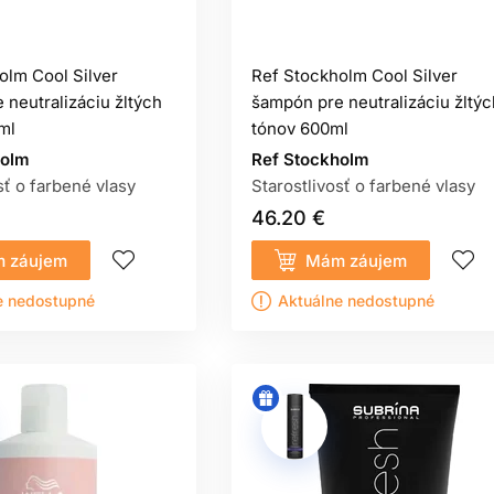
olm Cool Silver
Ref Stockholm Cool Silver
 neutralizáciu žltých
šampón pre neutralizáciu žltýc
ml
tónov 600ml
holm
Ref Stockholm
sť o farbené vlasy
Starostlivosť o farbené vlasy
46.20 €
 záujem
Mám záujem
e nedostupné
Aktuálne nedostupné