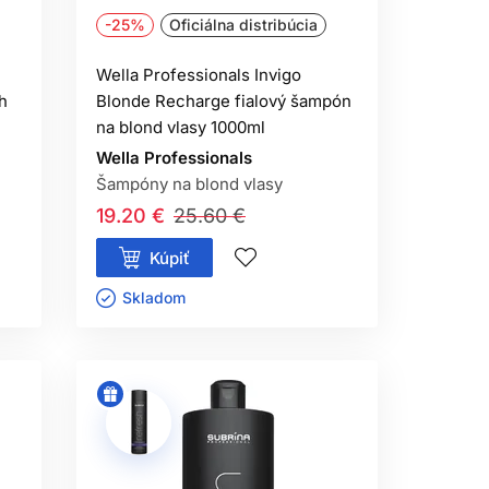
-25%
Oficiálna distribúcia
Wella Professionals Invigo
h
Blonde Recharge fialový šampón
na blond vlasy 1000ml
Wella Professionals
Šampóny na blond vlasy
19.20 €
25.60 €
Kúpiť
Skladom ㅤ