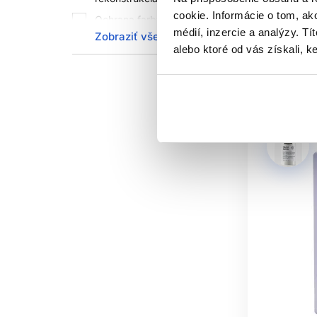
33.40 €
cookie. Informácie o tom, ak
Ochrana farby vlasov
25
médií, inzercie a analýzy. Tí
Zobraziť všetko
Kúpi
Dodanie lesku vlasom
18
alebo ktoré od vás získali, ke
Uhladenie vlasov
3
Skladom 
Dodanie hebkosti
7
vlasom
Regenerácia vlasov
3
Čistí vlasy
9
Výživa vlasov
10
Hydratácia vlasov
5