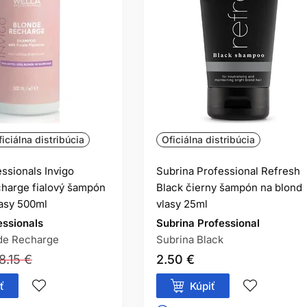
iciálna distribúcia
Oficiálna distribúcia
ssionals Invigo
Subrina Professional Refresh
harge fialový šampón
Black čierny šampón na blond
lasy 500ml
vlasy 25ml
essionals
Subrina Professional
de Recharge
Subrina Black
8.15 €
2.50 €
ť
Kúpiť