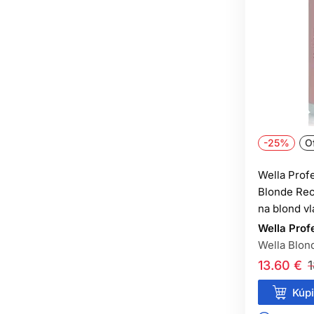
-25%
Of
Wella Profe
Blonde Rec
na blond v
Wella Prof
Wella Blon
13.60 €
1
Kúpi