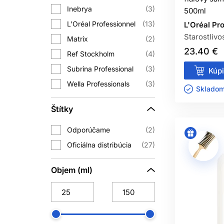
Inebrya
Šampón má primárne čistiacu funkciu,
3
500ml
ocenia
kondicionér
, masku alebo b
L'Oréal Professionnel
13
L'Oréal Pr
Starostlivo
Matrix
2
23.40 €
Ak sú vlasy po farbení alebo zosv
Ref Stockholm
4
hydratačnou starostlivosťou. Pri pra
Subrina Professional
3
Kúpi
Wella Professionals
3
Skladom 
AKO SI VY
Štítky
Ak chcete udržať studený odtieň, vyb
Odporúčame
2
hydratačný alebo vyživujúci šampón.
svieži. Pre melírované vlasy môže b
Oficiálna distribúcia
27
Pri blond vlasoch neexistuje jeden uni
Objem (ml)
aj od toho, ako často si vlasy umýva