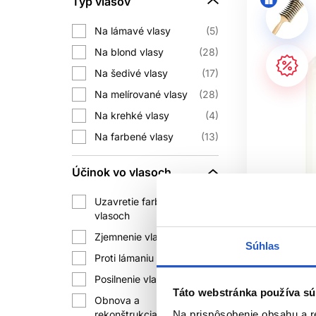
Typ vlasov
zosvetlenie vlasov. Výsle
Na lámavé vlasy
5
JE PROFESIONÁLNY
Na blond vlasy
28
Na šedivé vlasy
17
Áno, môže byť vhodný aj na prirodz
Na melírované vlasy
28
svetlých vlasoch však nemusí byť vžd
Na krehké vlasy
4
Na farbené vlasy
13
PR
Farbené a zosvetľované blond vlasy m
Účinok vo vlasoch
môžu ľahšie strácať vlhkosť, pôsobi
Uzavretie farby vo
Oficiálna d
1
vlasoch
TREBA PO Š
L'Oréal Pr
Zjemnenie vlasov
11
Súhlas
Detox čist
Áno, pri blond vlasoch je kondicio
Proti lámaniu vlasov
5
a poškoden
povrch, zlepšiť rozčesávanie a dodať
Posilnenie vlasov
8
L'Oréal Pr
Táto webstránka používa sú
Obnova a
Starostlivo
3
rekonštrukcia vlasov
Na prispôsobenie obsahu a r