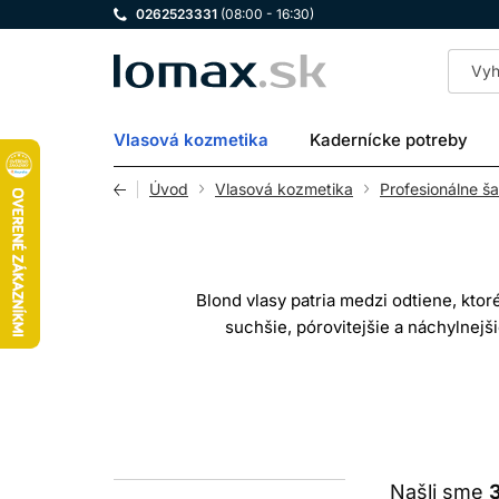
0262523331
(08:00 - 16:30)
LOMAX
Vlasová kozmetika
Kadernícke potreby
Úvod
Vlasová kozmetika
Profesionálne š
Blond vlasy patria medzi odtiene, ktor
suchšie, pórovitejšie a náchylnejš
pokožky hlav
V tejto kategórii nájdete profesionál
pravidelné umývanie, iné pomáhajú p
môžete vybrať starostlivosť podľa
Našli sme