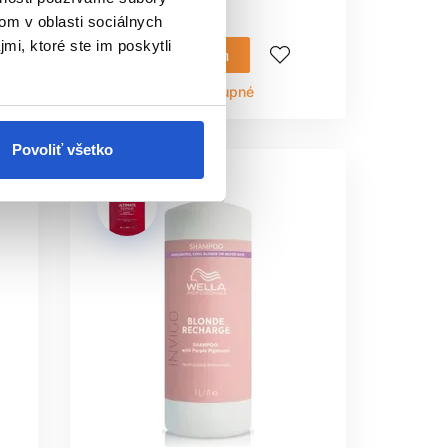
22.60 €
om v oblasti sociálnych
mi, ktoré ste im poskytli
Mám záujem
Aktuálne nedostupné
Povoliť všetko