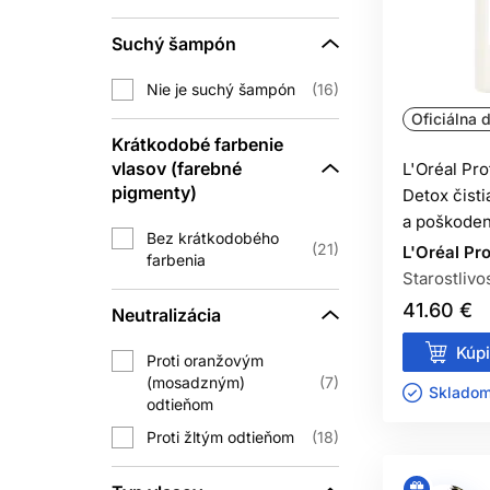
AKÝ 
Suchý šampón
Najlepší šampón na blond vlasy záv
Nie je suchý šampón
16
regeneračný šampón. Na udržanie stu
Oficiálna d
Krátkodobé farbenie
vlasov (farebné
MÔŽEM POUŽ
L'Oréal Pr
pigmenty)
Detox čist
Vo väčšine prípadov to nie je potrebn
a poškoden
blond vlasy začnú pôsobiť žltšie. Pr
Bez krátkodobého
21
L'Oréal Pr
farbenia
Starostlivo
JE ŠAMP
41.60 €
Neutralizácia
Áno, šampón na blond vlasy je vhodný
Kúpi
Proti oranžovým
melír časom žltne, môžete občas zara
(mosadzným)
7
Skladom 
odtieňom
Proti žltým odtieňom
18
POMÔŽE ŠAM
Šampóny s fialovými pigmentmi môžu opt