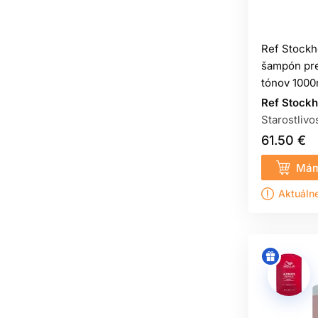
Ref Stockh
šampón pre
tónov 1000
Ref Stock
Starostlivo
61.50 €
Mám
Aktuáln