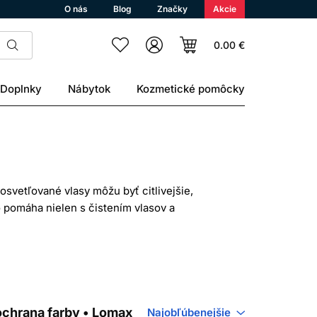
O nás
Blog
Značky
Akcie
0.00 €
Doplnky
Nábytok
Kozmetické pomôcky
osvetľované vlasy môžu byť citlivejšie,
o pomáha nielen s čistením vlasov a
zeného lesku.
tieňov. Niektoré produkty sú vhodné na
iaducich žltých tónov. Vďaka tomu si
sy alebo prirodzene svetlý odtieň.
ochrana farby • Lomax
Najobľúbenejšie