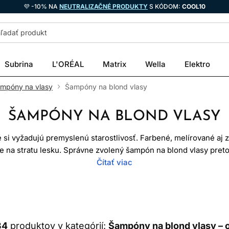
💜 -10% NA
NEUTRALIZAČNÉ PRODUKTY
S KÓDOM:
COOL10
Subrina
L'ORÉAL
Matrix
Wella
Elektro
ampóny na vlasy
Šampóny na blond vlasy
ŠAMPÓNY NA BLOND VLASY
é si vyžadujú premyslenú starostlivosť. Farbené, melírované aj z
ie na stratu lesku. Správne zvolený šampón na blond vlasy pret
y, ale aj s udržaním krajšieho vzhľadu farby, hebkosti a prirod
Čítať viac
ne šampóny na blond vlasy určené pre rôzne potreby svetlých od
odporiť hydratáciu, ochranu farby, lesk alebo neutralizáciu než
 toho, či máte studenú blond, teplú blond, melír, odfarbené vla
34
produktov v kategórií:
Šampóny na blond vlasy – 