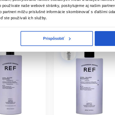
14.00 €
o používate naše webové stránky, poskytujeme aj našim partner
to partneri môžu príslušné informácie skombinovať s ďalšími údaj
ť
Mám záujem
ď ste používali ich služby.
ㅤ
Aktuálne nedostupné
Prispôsobiť