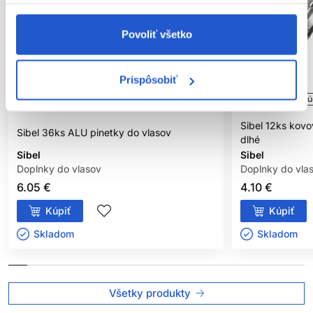
Povoliť všetko
Prispôsobiť
Oficiálna distribúcia
Oficiálna distribú
Sibel 12ks kovo
Sibel 36ks ALU pinetky do vlasov
dlhé
Sibel
Sibel
Doplnky do vlasov
Doplnky do vla
6.05 €
4.10 €
Kúpiť
Kúpiť
Skladom ㅤ
Skladom ㅤ
Všetky produkty