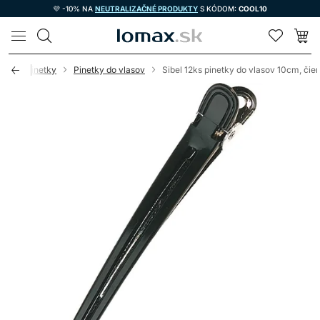
💜 -10% NA
NEUTRALIZAČNÉ PRODUKTY
S KÓDOM:
COOL10
LOMAX
enky a pinetky
Pinetky do vlasov
Sibel 12ks pinetky do vlasov 10cm, čie