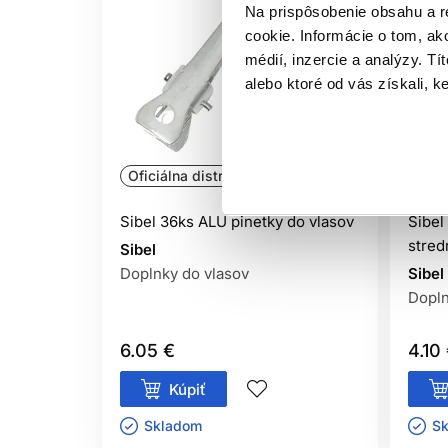
Na prispôsobenie obsahu a r
cookie. Informácie o tom, ak
médií, inzercie a analýzy. Tí
alebo ktoré od vás získali, ke
Oficiálna distribúcia
Ofic
Sibel 36ks ALU pinetky do vlasov
Sibel
stred
Sibel
Doplnky do vlasov
Sibel
Dopln
6.05 €
4.10
Kúpiť
Skladom ㅤ
Sk