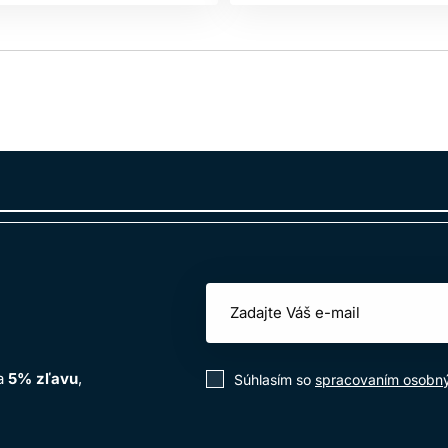
na
5% zľavu
,
Súhlasím so
spracovaním osobn