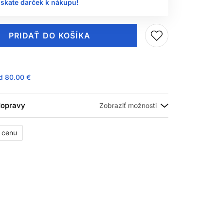
ískate darček k nákupu!
PRIDAŤ DO KOŠÍKA
ad
80.00 €
 dopravy
ť cenu