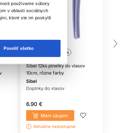
vnosti používame súbory
om v oblasti sociálnych
mi, ktoré ste im poskytli
Povoliť všetko
a
Oficiálna distribúcia
Oficiálna
Sibel 12ks pinetky do vlasov
Sibel 20ks
v
10cm, rôzne farby
Sibel
Sibel
Kaderníck
Doplnky do vlasov
6.90 €
0.55 €
Mám záujem
Kúp
Aktuálne nedostupné
Sklado