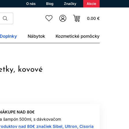
O nás
Blog
Značky
Akcie
0.00 €
Doplnky
Nábytok
Kozmetické pomôcky
etky, kovové
 NÁKUPE NAD 80€
 na šampón 500ml, s dávkovačom
roduktov nad 80€ značiek Sibel, Ultron, Cisoria