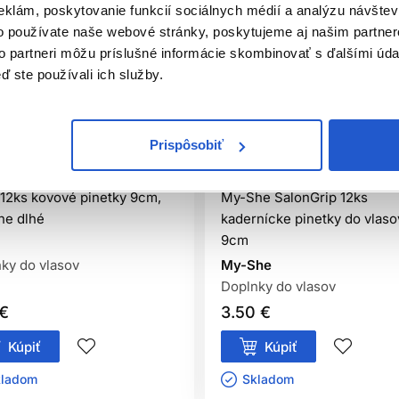
eklám, poskytovanie funkcií sociálnych médií a analýzu návšte
o používate naše webové stránky, poskytujeme aj našim partner
to partneri môžu príslušné informácie skombinovať s ďalšími údaj
ď ste používali ich služby.
Prispôsobiť
iálna distribúcia
Odporúčame
Naša značk
 12ks kovové pinetky 9cm,
My-She SalonGrip 12ks
ne dlhé
kadernícke pinetky do vlaso
9cm
ky do vlasov
My-She
Doplnky do vlasov
 €
3.50 €
Kúpiť
Kúpiť
ladom ㅤ
Skladom ㅤ