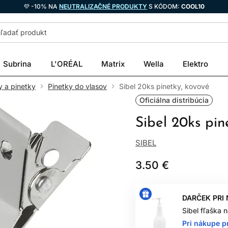
💜 -10% NA
NEUTRALIZAČNÉ PRODUKTY
S KÓDOM:
COOL10
Subrina
L'ORÉAL
Matrix
Wella
Elektro
y a pinetky
Pinetky do vlasov
Sibel 20ks pinetky, kovové
Oficiálna distribúcia
Sibel 20ks pin
SIBEL
3.50 €
DARČEK PRI
Sibel fľaška
Pri nákupe p