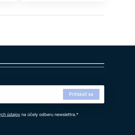
Prihlásiť sa
ých údajov
na účely odberu newslettra.*