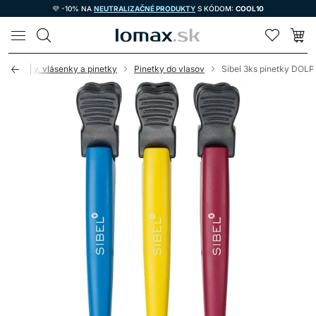
💜 -10% NA
NEUTRALIZAČNÉ PRODUKTY
S KÓDOM:
COOL10
LOMAX
Sponky, vlásenky a pinetky
Pinetky do vlasov
Sibel 3ks pinetky DOLP