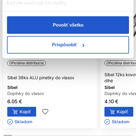
keď ste používali ich služby.
Povoliť všetko
Prispôsobiť
Oficiálna distribúcia
Oficiálna distribú
Sibel 12ks kovo
Sibel 36ks ALU pinetky do vlasov
dlhé
Sibel
Sibel
Doplnky do vlasov
Doplnky do vla
6.05 €
4.10 €
Kúpiť
Kúpiť
Skladom ㅤ
Skladom ㅤ