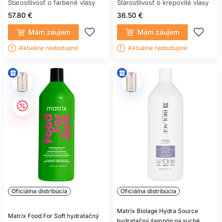
Starostlivosť o farbené vlasy
Starostlivosť o krepovité vlasy
57.80 €
36.50 €
Mám záujem
Mám záujem
Aktuálne nedostupné
Aktuálne nedostupné
Oficiálna distribúcia
Oficiálna distribúcia
Matrix Biolage Hydra Source
Matrix Food For Soft hydratačný
hydratačný šampón na suché