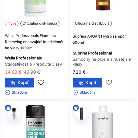
ČASTÉ OTÁZKY
ZÁKAZNÍKOV
-15%
Oficiálna distribúcia
Oficiálna distribúcia
AKO ČASTO POUŽÍVAŤ MASKU
NA SUCHÉ VLASY?
Wella Professionals Elements
Subrina ARGAN Hydro šampón
Renewing obnovujúci kondicionér
500ml
Zvyčajne raz až dvakrát týždenne, no riaďte sa návodom a
na vlasy 1000ml
reakciou vlasov.
Subrina Professional
Wella Professionals
Šampóny na objem a hustejšie
MÔŽU BYŤ KORIENKY MASTNÉ A
Starostlivosť o krepovité vlasy
vlasy
KONČEKY SUCHÉ?
34.90 €
40.90 €
7.20 €
Áno. Šampón sústreďte na pokožku a výživné produkty na
Kúpiť
Kúpiť
dĺžky.
Skladom ㅤ
Skladom ㅤ
JE OLEJ VHODNÝ NA MOKRÉ
ALEBO SUCHÉ VLASY?
Závisí od produktu. Malé množstvo možno často použiť na
vlhké dĺžky aj na suché končeky.
DOKÁŽE KOZMETIKA OPRAVIŤ