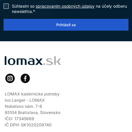
Súhlasím so
spracovaním osobných údajov
na účely odberu
newslettra.*
Prihlásiť sa
LOMAX
LOMAX kadernícke potreby
Ivo Langer - LOMAX
Nobelovo nám. 7-8
85104 Bratislava, Slovensko
IČO: 17345669
IČ DPH: SK1020209740