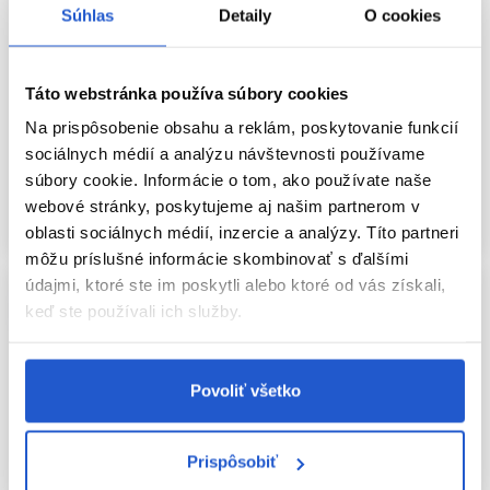
Oficiálna distribúcia
Oficiálna distribúcia
Súhlas
Detaily
O cookies
Londa Professional Deep Moisture
Londa Professional Deep Moisture
šampón 250ml
bezoplachový kondicionér 250ml
Táto webstránka používa súbory cookies
Londa Professional
Londa Professional
Starostlivosť podľa typu vlasov
Bezoplachové spreje na vlasy
Na prispôsobenie obsahu a reklám, poskytovanie funkcií
sociálnych médií a analýzu návštevnosti používame
7.10 €
10.20 €
súbory cookie. Informácie o tom, ako používate naše
Mám záujem
Mám záujem
webové stránky, poskytujeme aj našim partnerom v
Aktuálne nedostupné
Aktuálne nedostupné
oblasti sociálnych médií, inzercie a analýzy. Títo partneri
môžu príslušné informácie skombinovať s ďalšími
údajmi, ktoré ste im poskytli alebo ktoré od vás získali,
keď ste používali ich služby.
Povoliť všetko
Prispôsobiť