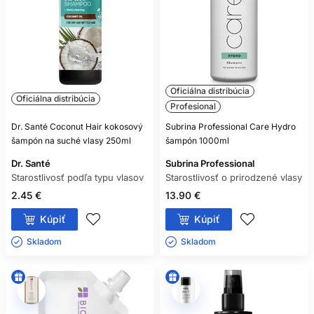
ROZŠTIEPENÉ KONČEKY?
Môže ich dočasne uhladiť, ale trvalo ich odstráni až
zastrihnutie.
POTREBUJÚ SUCHÉ VLASY
Oficiálna distribúcia
TEPELNÚ OCHRANU?
Oficiálna distribúcia
Profesional
Áno, ak používate tepelné nástroje. Vyberte produkt s
Dr. Santé Coconut Hair kokosový
Subrina Professional Care Hydro
výslovne uvedenou tepelnou ochranou.
šampón na suché vlasy 250ml
šampón 1000ml
Dr. Santé
Subrina Professional
Starostlivosť podľa typu vlasov
Starostlivosť o prirodzené vlasy
2.45 €
13.90 €
Kúpiť
Kúpiť
Skladom ㅤ
Skladom ㅤ