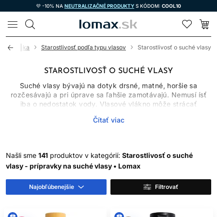
💜 -10% NA
NEUTRALIZAČNÉ PRODUKTY
S KÓDOM:
COOL10
LOMAX
 kozmetika
Starostlivosť podľa typu vlasov
Starostlivosť o suché vlasy
STAROSTLIVOSŤ O SUCHÉ VLASY
Suché vlasy bývajú na dotyk drsné, matné, horšie sa
rozčesávajú a pri úprave sa ľahšie zamotávajú. Nemusí ísť
iba o nedostatok vody. Vlasové vlákno môže strácať
príjemný povrch aj vplyvom častého umývania, tepla, slnka,
Čítať viac
farbenia, trenia alebo prirodzene nižšieho množstva kožného
mazu v dĺžkach. Správna starostlivosť preto kombinuje
šetrné čistenie, pravidelné kondicionovanie a ochranu pred
ďalším vysušovaním.
Našli sme
141
produktov v kategórií:
Starostlivosť o suché
V kategórii nájdete šampóny, kondicionéry, masky, séra,
vlasy - prípravky na suché vlasy • Lomax
oleje aj bezoplachové spreje. Nemusíte používať všetko
naraz. Najlepšia rutina je taká, ktorá zodpovedá hrúbke
Najobľúbenejšie
Filtrovať
vlasu, miere suchosti, spôsobu stylingu a tomu, či sú vlasy
zároveň farbené, kučeravé alebo poškodené.