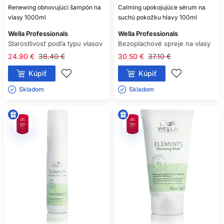
Renewing obnovujúci šampón na
Calming upokojujúce sérum na
vlasy 1000ml
suchú pokožku hlavy 100ml
Wella Professionals
Wella Professionals
Starostlivosť podľa typu vlasov
Bezoplachové spreje na vlasy
24.90 €
38.40 €
30.50 €
37.10 €
Kúpiť
Kúpiť
Skladom ㅤ
Skladom ㅤ