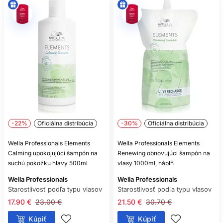
DOKÁŽE KOZMETIKA OPRAVIŤ
ROZŠTIEPENÉ KONČEKY?
Môže ich dočasne uhladiť, ale trvalo ich odstráni až
zastrihnutie.
POTREBUJÚ SUCHÉ VLASY
TEPELNÚ OCHRANU?
Áno, ak používate tepelné nástroje. Vyberte produkt s
výslovne uvedenou tepelnou ochranou.
-22%
Oficiálna distribúcia
-30%
Oficiálna distribúcia
Wella Professionals Elements
Wella Professionals Elements
Calming upokojujúci šampón na
Renewing obnovujúci šampón na
suchú pokožku hlavy 500ml
vlasy 1000ml, náplň
Wella Professionals
Wella Professionals
Starostlivosť podľa typu vlasov
Starostlivosť podľa typu vlasov
17.90 €
23.00 €
21.50 €
30.70 €
Kúpiť
Kúpiť