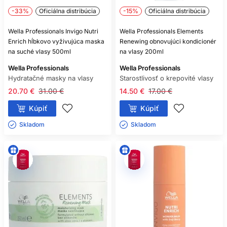
-33%
Oficiálna distribúcia
-15%
Oficiálna distribúcia
Wella Professionals Invigo Nutri
Wella Professionals Elements
Enrich hĺbkovo vyživujúca maska
Renewing obnovujúci kondicionér
na suché vlasy 500ml
na vlasy 200ml
Wella Professionals
Wella Professionals
Hydratačné masky na vlasy
Starostlivosť o krepovité vlasy
20.70 €
31.00 €
14.50 €
17.00 €
Kúpiť
Kúpiť
Skladom ㅤ
Skladom ㅤ