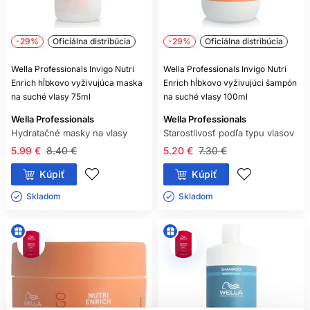
-29%
Oficiálna distribúcia
-29%
Oficiálna distribúcia
Wella Professionals Invigo Nutri
Wella Professionals Invigo Nutri
Enrich hĺbkovo vyživujúca maska
Enrich hĺbkovo vyživujúci šampón
na suché vlasy 75ml
na suché vlasy 100ml
Wella Professionals
Wella Professionals
Hydratačné masky na vlasy
Starostlivosť podľa typu vlasov
5.99 €
8.40 €
5.20 €
7.30 €
Kúpiť
Kúpiť
Skladom ㅤ
Skladom ㅤ