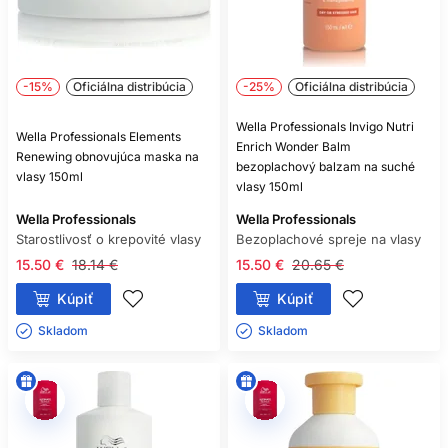
-15%
Oficiálna distribúcia
-25%
Oficiálna distribúcia
Wella Professionals Invigo Nutri
Wella Professionals Elements
Enrich Wonder Balm
Renewing obnovujúca maska na
bezoplachový balzam na suché
vlasy 150ml
vlasy 150ml
Wella Professionals
Wella Professionals
Starostlivosť o krepovité vlasy
Bezoplachové spreje na vlasy
15.50 €
18.14 €
15.50 €
20.65 €
Kúpiť
Kúpiť
Skladom ㅤ
Skladom ㅤ