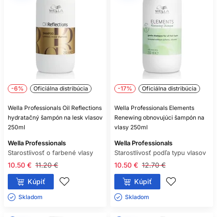
ČASTÉ OTÁZKY
ZÁKAZNÍKOV
AKO ČASTO POUŽÍVAŤ MASKU
NA SUCHÉ VLASY?
Zvyčajne raz až dvakrát týždenne, no riaďte sa návodom a
-6%
Oficiálna distribúcia
-17%
Oficiálna distribúcia
reakciou vlasov.
Wella Professionals Oil Reflections
Wella Professionals Elements
MÔŽU BYŤ KORIENKY MASTNÉ A
hydratačný šampón na lesk vlasov
Renewing obnovujúci šampón na
KONČEKY SUCHÉ?
250ml
vlasy 250ml
Áno. Šampón sústreďte na pokožku a výživné produkty na
Wella Professionals
Wella Professionals
dĺžky.
Starostlivosť o farbené vlasy
Starostlivosť podľa typu vlasov
10.50 €
11.20 €
10.50 €
12.70 €
JE OLEJ VHODNÝ NA MOKRÉ
ALEBO SUCHÉ VLASY?
Kúpiť
Kúpiť
Závisí od produktu. Malé množstvo možno často použiť na
Skladom ㅤ
Skladom ㅤ
vlhké dĺžky aj na suché končeky.