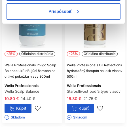
Prispôsobiť
-25%
Oficiálna distribúcia
-25%
Oficiálna distribúcia
Wella Professionals Invigo Scalp
Wella Professionals Oil Reflections
Balance ukľudňujúci šampón na
hydratačný šampón na lesk vlasov
citlivú pokožku hlavy 300ml
500ml
Wella Professionals
Wella Professionals
Wella Scalp Balance
Starostlivosť podľa typu vlasov
10.80 €
14.40 €
16.30 €
21.75 €
Kúpiť
Kúpiť
Skladom ㅤ
Skladom ㅤ