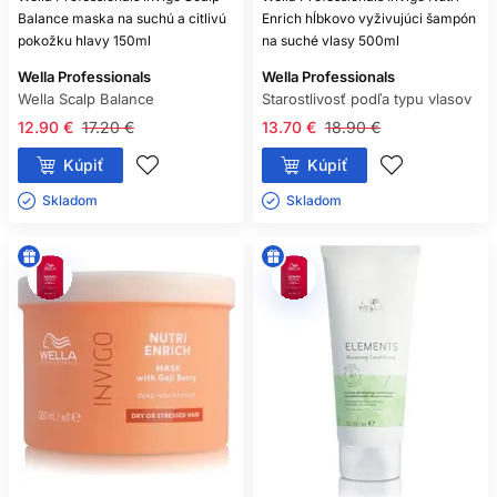
Balance maska na suchú a citlivú
Enrich hĺbkovo vyživujúci šampón
pokožku hlavy 150ml
na suché vlasy 500ml
Wella Professionals
Wella Professionals
Wella Scalp Balance
Starostlivosť podľa typu vlasov
12.90 €
17.20 €
13.70 €
18.90 €
Kúpiť
Kúpiť
Skladom ㅤ
Skladom ㅤ