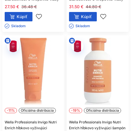
27.50 €
36.48 €
31.50 €
44.80 €
Kúpiť
Kúpiť
Skladom ㅤ
Skladom ㅤ
-11%
Oficiálna distribúcia
-19%
Oficiálna distribúcia
Wella Professionals Invigo Nutri
Wella Professionals Invigo Nutri
Enrich hĺbkovo vyživujúci
Enrich hĺbkovo vyživujúci šampón