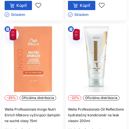
Kúpiť
Kúpiť
Skladom ㅤ
Skladom ㅤ
-25%
Oficiálna distribúcia
-22%
Oficiálna distribúcia
Wella Professionals Invigo Nutri
Wella Professionals Oil Reflections
Enrich hĺbkovo vyživujúci šampón
hydratačný kondicionér na lesk
na suché vlasy 15ml
vlasov 200ml