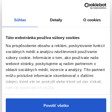
Súhlas
Detaily
O cookies
-18%
Oficiálna distribúcia
-25%
Oficiálna distribúcia
Táto webstránka používa súbory cookies
Wella Professionals Invigo Nutri
Wella Professionals Invigo Scalp
Na prispôsobenie obsahu a reklám, poskytovanie funkcií
Enrich hĺbkovo vyživujúca maska
Balance ukľudňujúci šampón na
na suché vlasy 150ml
sociálnych médií a analýzu návštevnosti používame
citlivú pokožku hlavy 1000ml
súbory cookie. Informácie o tom, ako používate naše
Wella Professionals
Wella Professionals
webové stránky, poskytujeme aj našim partnerom v
Hydratačné masky na vlasy
Wella Scalp Balance
oblasti sociálnych médií, inzercie a analýzy. Títo partneri
12.50 €
15.30 €
19.50 €
26.00 €
môžu príslušné informácie skombinovať s ďalšími
Kúpiť
Kúpiť
údajmi, ktoré ste im poskytli alebo ktoré od vás získali,
keď ste používali ich služby.
Skladom ㅤ
Skladom ㅤ
Povoliť všetko