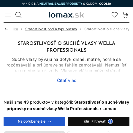
💜 -10% NA
NEUTRALIZAČNÉ PRODUKTY
S KÓDOM:
COOL10
LOMAX
 kozmetika
Starostlivosť podľa typu vlasov
Starostlivosť o suché vlasy
STAROSTLIVOSŤ O SUCHÉ VLASY WELLA
PROFESSIONALS
Suché vlasy bývajú na dotyk drsné, matné, horšie sa
rozčesávajú a pri úprave sa ľahšie zamotávajú. Nemusí ísť
iba o nedostatok vody. Vlasové vlákno môže strácať
príjemný povrch aj vplyvom častého umývania, tepla, slnka,
Čítať viac
farbenia, trenia alebo prirodzene nižšieho množstva kožného
mazu v dĺžkach. Správna starostlivosť preto kombinuje
šetrné čistenie, pravidelné kondicionovanie a ochranu pred
ďalším vysušovaním.
Našli sme
43
produktov v kategórií:
Starostlivosť o suché vlasy
V kategórii nájdete šampóny, kondicionéry, masky, séra,
- prípravky na suché vlasy Wella Professionals • Lomax
oleje aj bezoplachové spreje. Nemusíte používať všetko
naraz. Najlepšia rutina je taká, ktorá zodpovedá hrúbke
Najobľúbenejšie
Filtrovať
1
vlasu, miere suchosti, spôsobu stylingu a tomu, či sú vlasy
zároveň farbené, kučeravé alebo poškodené.