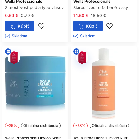
Wella Professionals
Wella Professionals
Starostlivosť podľa typu vlasov
Starostlivosť o farbené vlasy
0.59 €
0.79 €
14.50 €
18.50 €
Kúpiť
Kúpiť
Skladom ㅤ
Skladom ㅤ
-25%
Oficiálna distribúcia
-28%
Oficiálna distribúcia
Wella Professionals Invigo Scalp
Wella Professionals Invigo Nutri