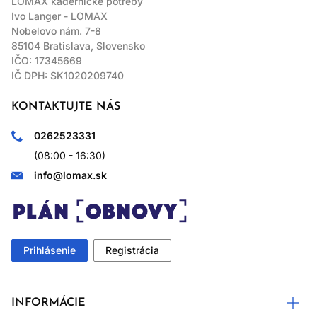
LOMAX kadernícke potreby
Ivo Langer - LOMAX
Nobelovo nám. 7-8
85104 Bratislava, Slovensko
IČO: 17345669
IČ DPH: SK1020209740
KONTAKTUJTE NÁS
0262523331
(08:00 - 16:30)
info@lomax.sk
Prihlásenie
Registrácia
INFORMÁCIE