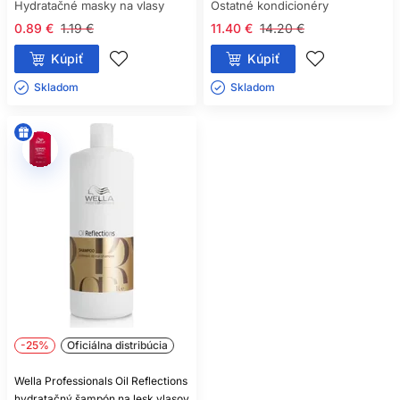
Hydratačné masky na vlasy
Ostatné kondicionéry
0.89 €
1.19 €
11.40 €
14.20 €
Kúpiť
Kúpiť
Skladom ㅤ
Skladom ㅤ
-25%
Oficiálna distribúcia
Wella Professionals Oil Reflections
hydratačný šampón na lesk vlasov