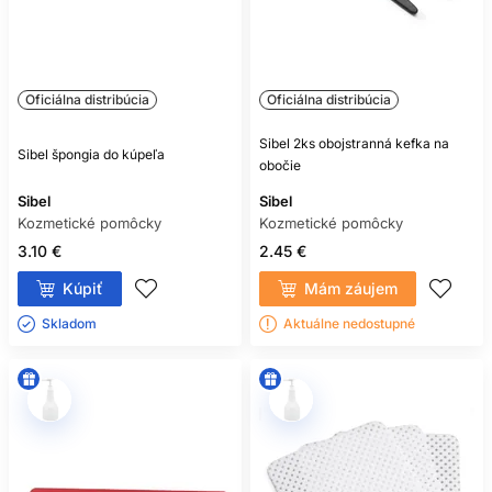
Oficiálna distribúcia
Oficiálna distribúcia
Sibel 2ks obojstranná kefka na
Sibel špongia do kúpeľa
obočie
Sibel
Sibel
Kozmetické pomôcky
Kozmetické pomôcky
3.10 €
2.45 €
Kúpiť
Mám záujem
Skladom ㅤ
Aktuálne nedostupné