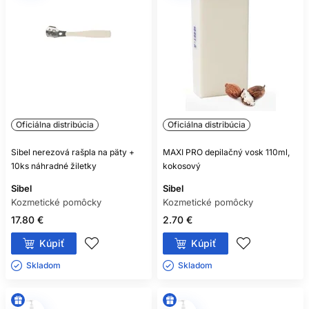
Oficiálna distribúcia
Oficiálna distribúcia
Sibel nerezová rašpla na päty +
MAXI PRO depilačný vosk 110ml,
10ks náhradné žiletky
kokosový
Sibel
Sibel
Kozmetické pomôcky
Kozmetické pomôcky
17.80 €
2.70 €
Kúpiť
Kúpiť
Skladom ㅤ
Skladom ㅤ