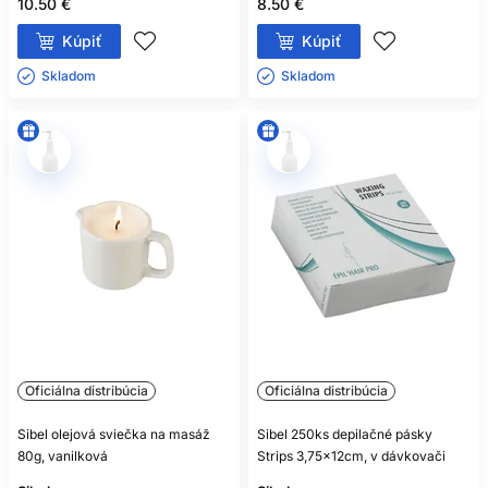
10.50 €
8.50 €
Kúpiť
Kúpiť
Skladom ㅤ
Skladom ㅤ
Oficiálna distribúcia
Oficiálna distribúcia
Sibel olejová sviečka na masáž
Sibel 250ks depilačné pásky
80g, vanilková
Strips 3,75x12cm, v dávkovači