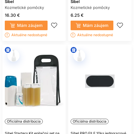
Sibel
Sibel
Kozmetické pomôcky
Kozmetické pomôcky
16.30 €
6.25 €
Mám záujem
Mám záujem
Aktuálne nedostupné
Aktuálne nedostupné
Oficiálna distribúcia
Oficiálna distribúcia
Sibel Starters Kit epilačný set na
Sibel PRO FILE 10ks jednorazové