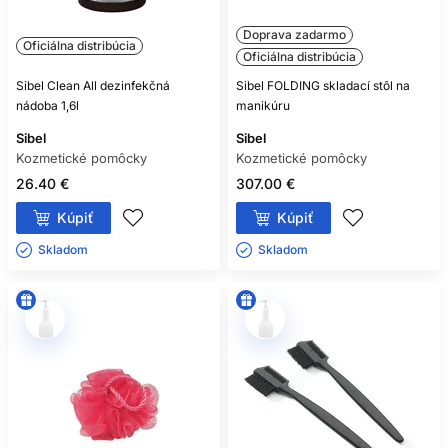
Doprava zadarmo
Oficiálna distribúcia
Oficiálna distribúcia
Sibel Clean All dezinfekčná
Sibel FOLDING skladací stôl na
nádoba 1,6l
manikúru
Sibel
Sibel
Kozmetické pomôcky
Kozmetické pomôcky
26.40 €
307.00 €
Kúpiť
Kúpiť
Skladom ㅤ
Skladom ㅤ