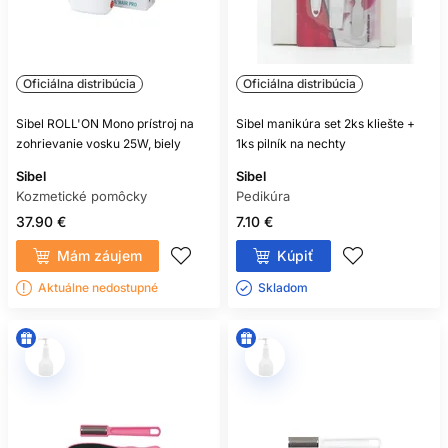
Oficiálna distribúcia
Oficiálna distribúcia
Sibel ROLL'ON Mono prístroj na
Sibel manikúra set 2ks kliešte +
zohrievanie vosku 25W, biely
1ks pilník na nechty
Sibel
Sibel
Kozmetické pomôcky
Pedikúra
37.90 €
7.10 €
Mám záujem
Kúpiť
Aktuálne nedostupné
Skladom ㅤ