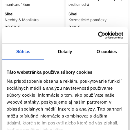
manikúru 14cm
svetlomodrá
Sibel
Sibel
Nechty & Manikúra
Kozmetické pomôcky
36.60 €
3.10 €
Kúpiť
Mám záujem
Skladom ㅤ
Aktuálne nedostupné
Súhlas
Detaily
O cookies
Táto webstránka používa súbory cookies
Na prispôsobenie obsahu a reklám, poskytovanie funkcií
sociálnych médií a analýzu návštevnosti používame
súbory cookie. Informácie o tom, ako používate naše
webové stránky, poskytujeme aj našim partnerom v
oblasti sociálnych médií, inzercie a analýzy. Títo partneri
môžu príslušné informácie skombinovať s ďalšími
údajmi, ktoré ste im poskytli alebo ktoré od vás získali,
keď ste používali ich služby.