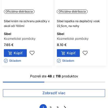
Oficiálna distribúcia
Oficiálna distribúcia
Sibel krém na ochranu pokožky v
Sibel lopatka na depilačný vosk
okolí očí 100ml
22,5cm, na nohy
Sibel
Sibel
Kozmetické pomôcky
Kozmetické pomôcky
7.65 €
8.10 €
Kúpiť
Kúpiť
Skladom ㅤ
Skladom ㅤ
Pozreli ste
48
z
118
produktov
Zobraziť viac
1
2
3