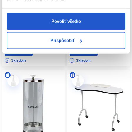
Oficiálna distribúcia
Oficiálna distribúcia
Sibel sklenený pilník na nechty
Sibel olejová sviečka na masáž
14cm
80g, ovocná
Povoliť všetko
Sibel
Sibel
Kozmetické pomôcky
Kozmetické pomôcky
Prispôsobiť
4.10 €
11.90 €
Kúpiť
Kúpiť
Skladom ㅤ
Skladom ㅤ