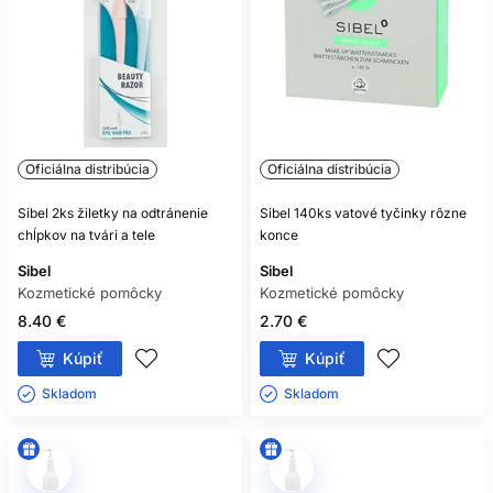
Oficiálna distribúcia
Oficiálna distribúcia
Sibel 2ks žiletky na odtránenie
Sibel 140ks vatové tyčinky rôzne
chĺpkov na tvári a tele
konce
Sibel
Sibel
Kozmetické pomôcky
Kozmetické pomôcky
8.40 €
2.70 €
Kúpiť
Kúpiť
Skladom ㅤ
Skladom ㅤ