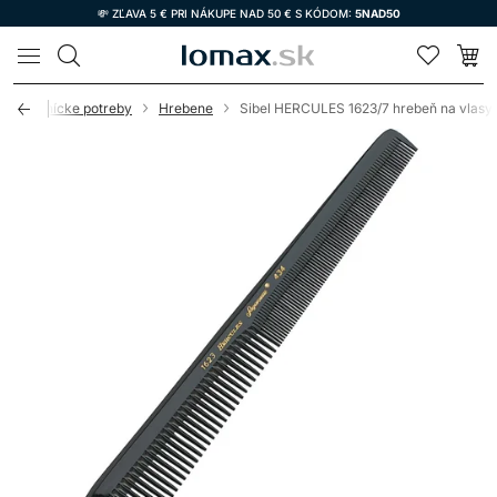
💸 ZĽAVA 5 € PRI NÁKUPE NAD 50 € S KÓDOM:
5NAD50
LOMAX
Kadernícke potreby
Hrebene
Sibel HERCULES 1623/7 hrebeň na vlasy