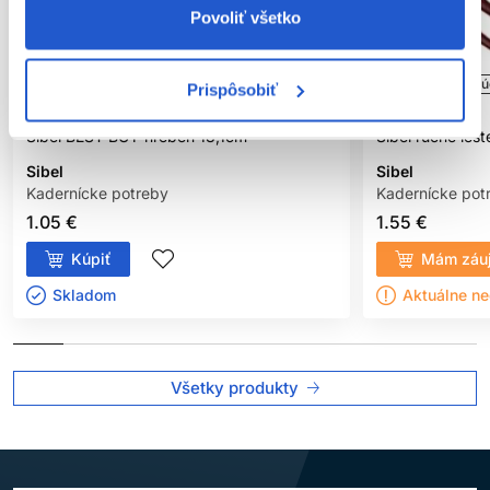
Povoliť všetko
Oficiálna distribúcia
Oficiálna distribú
Prispôsobiť
Sibel BEST BUY hrebeň 18,1cm
Sibel ručne leš
Sibel
Sibel
Kadernícke potreby
Kadernícke pot
1.05 €
1.55 €
Kúpiť
Mám záu
Skladom ㅤ
Aktuálne n
Všetky produkty