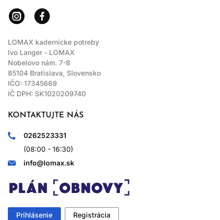
LOMAX kadernícke potreby
Ivo Langer - LOMAX
Nobelovo nám. 7-8
85104 Bratislava, Slovensko
IČO: 17345669
IČ DPH: SK1020209740
KONTAKTUJTE NÁS
0262523331
(08:00 - 16:30)
info@lomax.sk
Prihlásenie
Registrácia