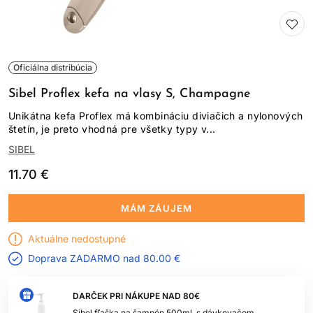
Oficiálna distribúcia
Sibel Proflex kefa na vlasy S, Champagne
Unikátna kefa Proflex má kombináciu diviačich a nylonových
štetín, je preto vhodná pre všetky typy v...
SIBEL
11.70 €
MÁM ZÁUJEM
Aktuálne nedostupné
Doprava ZADARMO nad
80.00 €
DARČEK PRI NÁKUPE NAD 80€
Sibel fľaška na šampón 500ml, s dávkovačom