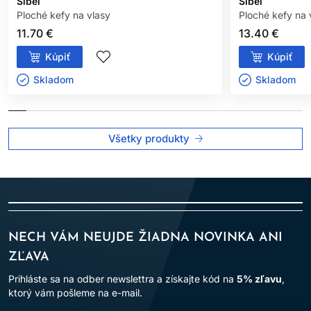
Sibel
Sibel
Ploché kefy na vlasy
Ploché kefy na 
11.70 €
13.40 €
Kúpiť
Kúpiť
Skladom ㅤ
Skladom ㅤ
Všetky produkty
NECH VÁM NEUJDE ŽIADNA NOVINKA ANI
ZĽAVA
Prihláste sa na odber newslettra a získajte kód na
5% zľavu
,
ktorý vám pošleme na e-mail.