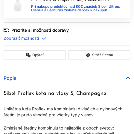
Pri nákupe produktov nad 80€ značiek Sibel, Ultron,
Cisoria a Barburys získate darček k nákupu!
Prezrite si možnosti dopravy
Opýtať
Strážiť cenu
Popis
Sibel Proflex kefa na vlasy S, Champagne
Unikátna kefa Proflex má kombináciu diviačich a nylonových
štetín, je preto vhodná pre všetky typy vlasov.
Zmiešané štetiny kombinujú to najlepšie z oboch svetov:
rozčesávanie vlasov a dodávanie lesku vďaka distribúcii