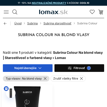
💜 -10% NA
NEUTRALIZAČNÉ PRODUKTY
S KÓDOM:
COOL10
LOMAX
Úvod
Subrina
Subrina starostlivosť
Subrina Colour
SUBRINA COLOUR NA BLOND VLASY
Našli sme
1
produkt v kategórií:
Subrina Colour Na blond vlasy
| Starostlivosť o farbené vlasy • Lomax
Najobľúbenejšie
Filtrovať
1
Typ vlasov:
Na blond vlasy
Zrušiť všetky filtre