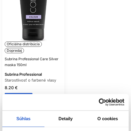
Oficiálna distribúcia
Dopredaj
Subrina Professional Care Silver
maska 150ml
Subrina Professional
Starostlivosť o farbené vlasy
8.20 €
Kúpiť
Skladom ㅤ
Súhlas
Detaily
O cookies
Pozreli ste
1
z
1
produktov