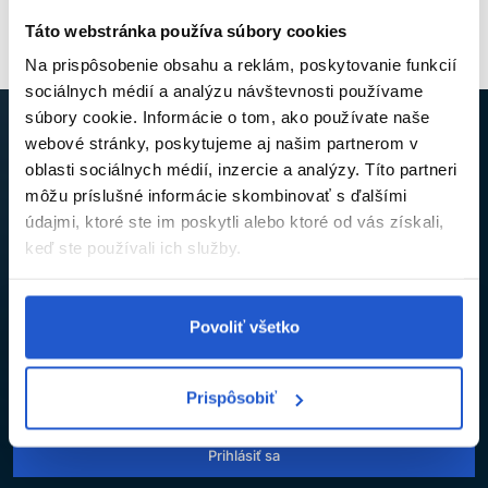
Táto webstránka používa súbory cookies
Na prispôsobenie obsahu a reklám, poskytovanie funkcií
sociálnych médií a analýzu návštevnosti používame
súbory cookie. Informácie o tom, ako používate naše
webové stránky, poskytujeme aj našim partnerom v
oblasti sociálnych médií, inzercie a analýzy. Títo partneri
NECH VÁM NEUJDE ŽIADNA NOVINKA ANI
môžu príslušné informácie skombinovať s ďalšími
ZĽAVA
údajmi, ktoré ste im poskytli alebo ktoré od vás získali,
keď ste používali ich služby.
Prihláste sa na odber newslettra a získajte kód na
5% zľavu
,
ktorý vám pošleme na e-mail.
Povoliť všetko
Súhlasím so
spracovaním osobných údajov
na účely odberu
Prispôsobiť
newslettra.*
Prihlásiť sa