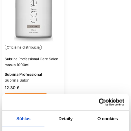
Oficiálna distribúcia
Subrina Professional Care Salon
maska 1000ml
Subrina Professional
Subrina Salon
12.30 €
Mám záujem
Aktuálne nedostupné
Súhlas
Detaily
O cookies
Pozreli ste
1
z
1
produktov