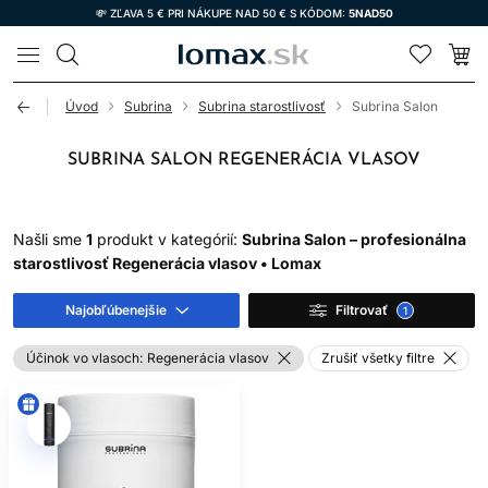
💸 ZĽAVA 5 € PRI NÁKUPE NAD 50 € S KÓDOM:
5NAD50
LOMAX
Úvod
Subrina
Subrina starostlivosť
Subrina Salon
SUBRINA SALON REGENERÁCIA VLASOV
Našli sme
1
produkt v kategórií:
Subrina Salon – profesionálna
starostlivosť Regenerácia vlasov • Lomax
Najobľúbenejšie
Filtrovať
1
Účinok vo vlasoch:
Regenerácia vlasov
Zrušiť všetky filtre