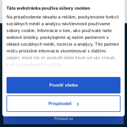
Táto webstránka používa súbory cookies
Na prispôsobenie obsahu a reklám, poskytovanie funkcií
sociálnych médií a analýzu návštevnosti používame
súbory cookie. Informácie o tom, ako používate naše
webové stránky, poskytujeme aj našim partnerom v
oblasti sociálnych médií, inzercie a analýzy. Títo partneri
NECH VÁM NEUJDE ŽIADNA NOVINKA ANI
môžu príslušné informácie skombinovať s ďalšími
ZĽAVA
údajmi, ktoré ste im poskytli alebo ktoré od vás získali,
keď ste používali ich služby.
Prihláste sa na odber newslettra a získajte kód na
5% zľavu
,
ktorý vám pošleme na e-mail.
Povoliť všetko
Súhlasím so
spracovaním osobných údajov
na účely odberu
Prispôsobiť
newslettra.*
Prihlásiť sa