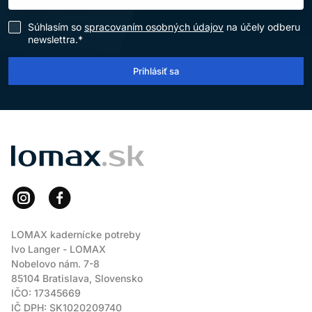
Súhlasím so
spracovaním osobných údajov
na účely odberu
newslettra.*
Prihlásiť sa
LOMAX
LOMAX kadernícke potreby
Ivo Langer - LOMAX
Nobelovo nám. 7-8
85104 Bratislava, Slovensko
IČO: 17345669
IČ DPH: SK1020209740