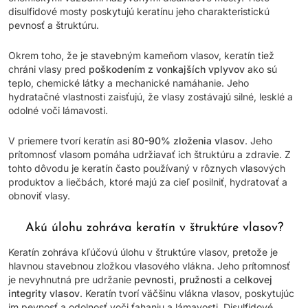
disulfidové mosty poskytujú keratínu jeho charakteristickú
pevnosť a štruktúru.
Okrem toho, že je stavebným kameňom vlasov, keratín tiež
chráni vlasy pred
poškodením z vonkajších vplyvov
ako sú
teplo, chemické látky a mechanické namáhanie. Jeho
hydratačné vlastnosti zaisťujú, že vlasy zostávajú silné, lesklé a
odolné voči lámavosti.
V priemere tvorí keratín asi
80-90% zloženia vlasov
. Jeho
prítomnosť vlasom pomáha udržiavať ich štruktúru a zdravie. Z
tohto dôvodu je keratín často používaný v rôznych vlasových
produktov a liečbách, ktoré majú za cieľ posilniť, hydratovať a
obnoviť vlasy.
Akú úlohu zohráva keratín v štruktúre vlasov?
Keratín zohráva kľúčovú úlohu v štruktúre vlasov, pretože je
hlavnou stavebnou zložkou vlasového vlákna. Jeho prítomnosť
je nevyhnutná pre udržanie
pevnosti, pružnosti a celkovej
integrity vlasov
. Keratín tvorí väčšinu vlákna vlasov, poskytujúc
im pevnosť a odolnosť voči ťahaniu a lámavosti. Disulfidové