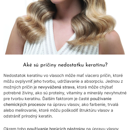
Aké sú príčiny nedostatku keratínu?
Nedostatok keratínu vo vlasoch môže mať viacero príčin, ktoré
môžu ovplyvniť jeho tvorbu, udržiavanie a absorpciu. Jednou z
možných príčin je
nevyvážená strava
, ktorá môže chýbať
potrebné živiny, ako sú proteíny, vitamíny a minerály nevyhnutné
pre tvorbu keratínu. Ďalším faktorom je časté
používanie
chemických procesov
na úpravu vlasov, ako farbenie, trvalá
alebo melírovanie, ktoré môžu poškodiť štruktúru vlasov a
odstrániť prírodný keratín.
Okrem toho
používanie horúcich nástrojov
na úpravu vlasov,