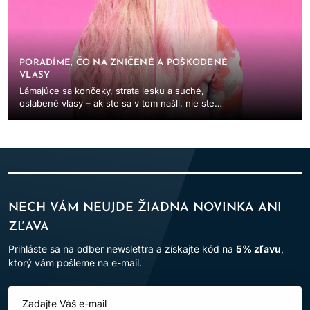
PORADÍME, ČO NA ZNIČENÉ A POŠKODENÉ
VLASY
Lámajúce sa končeky, strata lesku a suché,
oslabené vlasy – ak ste sa v tom našli, nie ste
sami. Poškodenie vlasov môže byť dôsledkom
tepelnej...
NECH VÁM NEUJDE ŽIADNA NOVINKA ANI
ZĽAVA
Prihláste sa na odber newslettra a získajte kód na
5% zľavu
,
ktorý vám pošleme na e-mail.