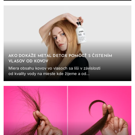
tomto ...
AKO DOKÁŽE METAL DETOX POMÔCŤ S ČISTENÍM
VLASOV OD KOVOV
Miera obsahu kovov vo vlasoch sa líši v závislosti
od kvality vody na mieste kde žijeme a od
poréznosti vlasov. Dokonca aj tá najčistejšia
voda...