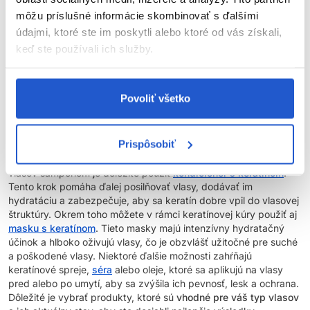
môžu príslušné informácie skombinovať s ďalšími
údajmi, ktoré ste im poskytli alebo ktoré od vás získali,
Aké produkty je vhodné zvoliť do keratínovej kúry
keď ste používali ich služby.
pre vaše vlasy?
Pri výbere produktov do keratínovej kúry pre vaše vlasy je
Povoliť všetko
dôležité zvážiť ich zloženie a účinky, aby vyhovovali
konkrétnym
potrebám
vašich vlasov.
Šampón s keratínom
je často prvým
krokom v keratínovej kúre. Tieto šampóny nielenže dôkladne
Prispôsobiť
čistia vlasy od nečistôt a nadbytočného oleja, ale zároveň
dodávajú keratín, čím zlepšujú ich štruktúru a pevnosť. Po umytí
vlasov šampónom je dôležité použiť
kondicionér s keratínom
.
Tento krok pomáha ďalej posilňovať vlasy, dodávať im
hydratáciu a zabezpečuje, aby sa keratín dobre vpil do vlasovej
štruktúry. Okrem toho môžete v rámci keratínovej kúry použiť aj
masku s keratínom
. Tieto masky majú intenzívny hydratačný
účinok a hlboko oživujú vlasy, čo je obzvlášť užitočné pre suché
a poškodené vlasy. Niektoré ďalšie možnosti zahŕňajú
keratínové spreje,
séra
alebo oleje, ktoré sa aplikujú na vlasy
pred alebo po umytí, aby sa zvýšila ich pevnosť, lesk a ochrana.
Dôležité je vybrať produkty, ktoré sú
vhodné pre váš typ vlasov