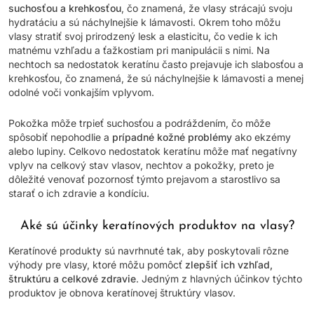
suchosťou a krehkosťou
, čo znamená, že vlasy strácajú svoju
hydratáciu a sú náchylnejšie k lámavosti. Okrem toho môžu
vlasy stratiť svoj prirodzený lesk a elasticitu, čo vedie k ich
matnému vzhľadu a ťažkostiam pri manipulácii s nimi. Na
nechtoch sa nedostatok keratínu často prejavuje ich slabosťou a
krehkosťou, čo znamená, že sú náchylnejšie k lámavosti a menej
odolné voči vonkajším vplyvom.
Pokožka môže trpieť suchosťou a podráždením, čo môže
spôsobiť nepohodlie a
prípadné kožné problémy
ako ekzémy
alebo lupiny. Celkovo nedostatok keratínu môže mať negatívny
vplyv na celkový stav vlasov, nechtov a pokožky, preto je
dôležité venovať pozornosť týmto prejavom a starostlivo sa
starať o ich zdravie a kondíciu.
Aké sú účinky keratínových produktov na vlasy?
Keratínové produkty sú navrhnuté tak, aby poskytovali rôzne
výhody pre vlasy, ktoré môžu pomôcť
zlepšiť ich vzhľad,
štruktúru a celkové zdravie
. Jedným z hlavných účinkov týchto
produktov je obnova keratínovej štruktúry vlasov.