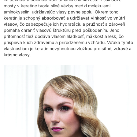
mosty v keratíne tvoria silné väzby medzi molekulami
aminokyselín, udržiavajúc vlasy pevne spolu. Okrem toho,
keratín je schopný
absorbovať a udržiavať vlhkosť vo vnútri
vlasov
, čo zabezpečuje ich hydratáciu a pružnosť a zároveň
pomáha chrániť vlasovú štruktúru pred poškodením. Jeho
prítomnosť tiež dodáva vlasom hladkosť, mäkkosť a lesk, čo
prispieva k ich zdravému a prirodzenému vzhľadu. Vďaka týmto
vlastnostiam je keratín nevyhnutnou zložkou pre
silné, zdravé a
krásne vlasy
.