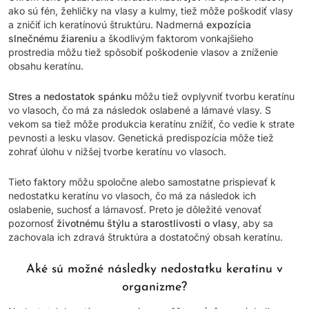
ako sú fén, žehličky na vlasy a kulmy, tiež môže poškodiť vlasy
a zničiť ich keratínovú štruktúru. Nadmerná
expozícia
slnečnému žiareniu
a škodlivým faktorom vonkajšieho
prostredia môžu tiež spôsobiť poškodenie vlasov a zníženie
obsahu keratínu.
Stres a nedostatok spánku
môžu tiež ovplyvniť tvorbu keratínu
vo vlasoch, čo má za následok oslabené a lámavé vlasy. S
vekom sa tiež môže produkcia keratínu znížiť, čo vedie k strate
pevnosti a lesku vlasov. Genetická predispozícia môže tiež
zohrať úlohu v nižšej tvorbe keratínu vo vlasoch.
Tieto faktory môžu spoločne alebo samostatne prispievať k
nedostatku keratínu vo vlasoch, čo má za následok ich
oslabenie, suchosť a lámavosť. Preto je dôležité venovať
pozornosť
životnému štýlu a starostlivosti o vlasy
, aby sa
zachovala ich zdravá štruktúra a dostatočný obsah keratínu.
Aké sú možné následky nedostatku keratínu v
organizme?