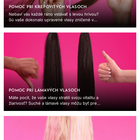
POMOC PRI KREPOVITÝCH VLASOCH
Nebaví vás každé ráno vstávať s levou hrivou?
Sú vaše dokonalo upravené vlasy zničené v
priebehu niekoľkých sekúnd od vystúpenia z
dverí? Nezúfajte...
POMOC PRI LÁMAVÝCH VLASOCH
Máte pocit, že vaše vlasy stratili svoju vitalitu a
žiarivosť? Suché a lámavé vlasy môžu byť pre
vás frustrujúce a môžu výrazne ovplyvniť vašu...