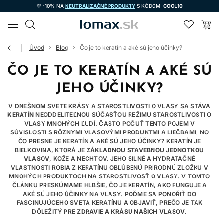
💜 -10% NA
NEUTRALIZAČNÉ PRODUKTY
S KÓDOM:
COOL10
LOMAX
Úvod
Blog
Čo je to keratín a aké sú jeho účinky?
ČO JE TO KERATÍN A AKÉ SÚ
JEHO ÚČINKY?
V DNEŠNOM SVETE KRÁSY A STAROSTLIVOSTI O VLASY SA STÁVA
KERATÍN
NEODDELITEĽNOU SÚČASŤOU REŽIMU STAROSTLIVOSTI O
VLASY MNOHÝCH ĽUDÍ. ČASTO POČUŤ TENTO POJEM V
SÚVISLOSTI S RÔZNYMI VLASOVÝMI PRODUKTMI A LIEČBAMI, NO
ČO PRESNE JE KERATÍN A AKÉ SÚ JEHO ÚČINKY? KERATÍN JE
BIELKOVINA, KTORÁ JE
ZÁKLADNOU STAVEBNOU JEDNOTKOU
VLASOV
, KOŽE A NECHTOV. JEHO SILNÉ A HYDRATAČNÉ
VLASTNOSTI ROBIA Z KERATÍNU OBĽÚBENÚ PRÍRODNÚ ZLOŽKU V
MNOHÝCH PRODUKTOCH NA STAROSTLIVOSŤ O VLASY. V TOMTO
ČLÁNKU PRESKÚMAME HLBŠIE, ČO JE KERATÍN, AKO FUNGUJE A
AKÉ SÚ JEHO ÚČINKY NA VLASY. POĎME SA PONOŘIŤ DO
FASCINUJÚCEHO SVETA KERATÍNU A OBJAVIŤ, PREČO JE TAK
DÔLEŽITÝ PRE
ZDRAVIE A KRÁSU NAŠICH VLASOV
.