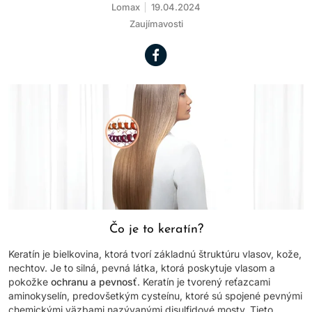
Lomax
19.04.2024
Zaujímavosti
Čo je to keratín?
Keratín je bielkovina, ktorá tvorí základnú štruktúru vlasov, kože,
nechtov. Je to silná, pevná látka, ktorá poskytuje vlasom a
pokožke
ochranu a pevnosť
. Keratín je tvorený reťazcami
aminokyselín, predovšetkým cysteínu, ktoré sú spojené pevnými
chemickými väzbami nazývanými disulfidové mosty. Tieto