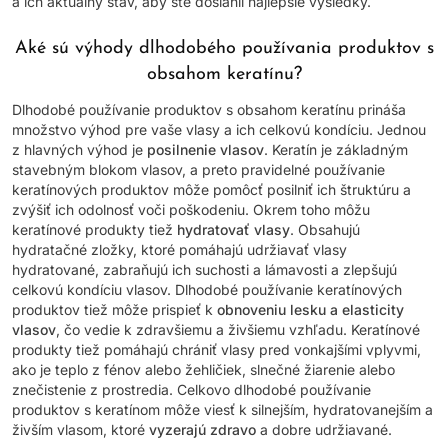
a ich aktuálny stav, aby ste dosiahli najlepšie výsledky.
Aké sú výhody dlhodobého používania produktov s
obsahom keratínu?
Dlhodobé používanie produktov s obsahom keratínu prináša
množstvo výhod pre vaše vlasy a ich celkovú kondíciu. Jednou
z hlavných výhod je
posilnenie vlasov
. Keratín je základným
stavebným blokom vlasov, a preto pravidelné používanie
keratínových produktov môže pomôcť posilniť ich štruktúru a
zvýšiť ich odolnosť voči poškodeniu. Okrem toho môžu
keratínové produkty tiež
hydratovať vlasy
. Obsahujú
hydratačné zložky, ktoré pomáhajú udržiavať vlasy
hydratované, zabraňujú ich suchosti a lámavosti a zlepšujú
celkovú kondíciu vlasov. Dlhodobé používanie keratínových
produktov tiež môže prispieť k
obnoveniu lesku a elasticity
vlasov
, čo vedie k zdravšiemu a živšiemu vzhľadu. Keratínové
produkty tiež pomáhajú chrániť vlasy pred vonkajšími vplyvmi,
ako je teplo z fénov alebo žehličiek, slnečné žiarenie alebo
znečistenie z prostredia. Celkovo dlhodobé používanie
produktov s keratínom môže viesť k silnejším, hydratovanejším a
živším vlasom, ktoré
vyzerajú zdravo
a dobre udržiavané.