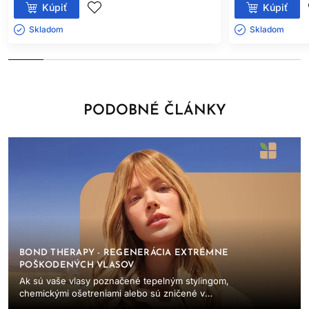
Kúpiť
Kúpiť
Skladom ㅤ
Skladom ㅤ
PODOBNÉ ČLÁNKY
BOND THERAPY - REGENERÁCIA EXTRÉMNE
POŠKODENÝCH VLASOV
Ak sú vaše vlasy poznačené tepelným stylingom,
chemickými ošetreniami alebo sú zničené v
dôsledku vonkajších vplyvov, nie ste sami. V