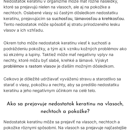
Nedostatok keratínu v organizme môže mať rôzne následky,
ktoré sa prejavujú nielen na vlasoch, ale aj na pokožke a
nechtoch. Oslabené vlasy sú častým dôsledkom nedostatku
keratínu, prejavujúcim sa
suchosťou, lámavosťou a krehkosťou
.
Tento nedostatok môže spôsobiť aj stratu prirodzeného lesku
vlasov a ich vzhľadu.
Okrem toho môže nedostatok keratínu viesť k suchosti a
podráždeniu pokožky, a tým aj k vzniku kožných problémov ako
sú ekzémy a lupiny. Taktiež môže mať negatívny vplyv na
nechty, ktoré môžu byť slabé, krehké a lámavé. Výskyt
problémov s rastom vlasov
je ďalším možným dôsledkom.
Celkovo je dôležité udržiavať vyváženú stravu a starostlivo sa
starať o vlasy, pokožku a nechty, aby sa predišlo nedostatku
keratínu a jeho negatívnym účinkom na celé telo.
Ako sa prejavuje nedostatok keratínu na vlasoch,
nechtoch a pokožke?
Nedostatok keratínu môže sa prejaviť na vlasoch, nechtoch a
pokožke rôznymi spôsobmi. Na vlasoch sa prejavuje najčastejšie