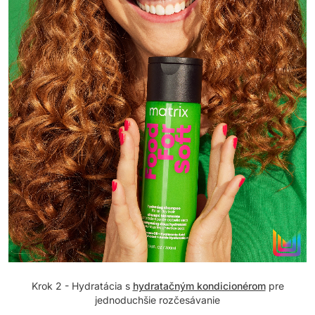
Krok 2 - Hydratácia s
hydratačným kondicionérom
pre
jednoduchšie rozčesávanie