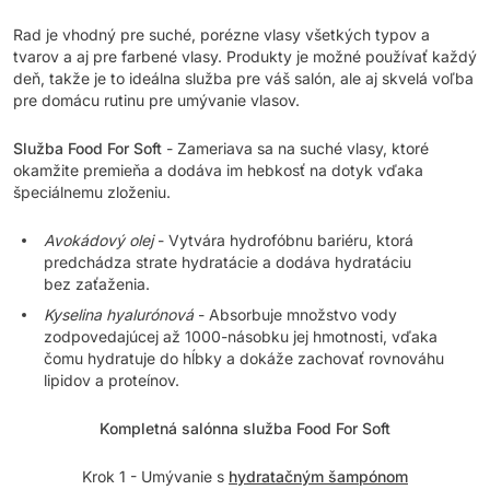
Rad je vhodný pre suché, porézne vlasy všetkých typov a
tvarov a aj pre farbené vlasy. Produkty je možné používať každý
deň, takže je to ideálna služba pre váš salón, ale aj skvelá voľba
pre domácu rutinu pre umývanie vlasov.
Služba Food For Soft
- Zameriava sa na suché vlasy, ktoré
okamžite premieňa a dodáva im hebkosť na dotyk vďaka
špeciálnemu zloženiu.
Avokádový olej
- Vytvára hydrofóbnu bariéru, ktorá
predchádza strate hydratácie a dodáva hydratáciu
bez zaťaženia.
Kyselina hyalurónová
- Absorbuje množstvo vody
zodpovedajúcej až 1000-násobku jej hmotnosti, vďaka
čomu hydratuje do hĺbky a dokáže zachovať rovnováhu
lipidov a proteínov.
Kompletná salónna služba Food For Soft
Krok 1 - Umývanie s
hydratačným šampónom