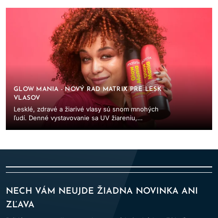
výnimočnou ...
GLOW MANIA - NOVÝ RAD MATRIX PRE LESK
VLASOV
Lesklé, zdravé a žiarivé vlasy sú snom mnohých
ľudí. Denné vystavovanie sa UV žiareniu,
tepelnému stylingu či znečisteniu však môže
spôsobiť...
NECH VÁM NEUJDE ŽIADNA NOVINKA ANI
ZĽAVA