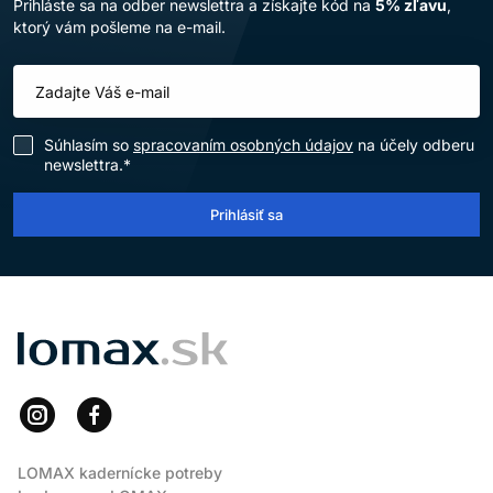
Prihláste sa na odber newslettra a získajte kód na
5% zľavu
,
ktorý vám pošleme na e-mail.
Súhlasím so
spracovaním osobných údajov
na účely odberu
newslettra.*
Prihlásiť sa
LOMAX
LOMAX kadernícke potreby