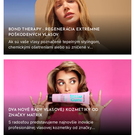
BOND THERAPY - REGENERÁCIA EXTRÉMNE
POŠKODENÝCH VLASOV
Ak sú vaše vlasy poznačené tepelným stylingom,
chemickými ošetreniami alebo sú zničené v
dôsledku vonkajších vplyvov, nie ste sami. V
tomto ...
DVA NOVÉ RADY VLASOVEJ KOZMETIKY OD
ZNAČKY MATRIX
S radosťou predstavujeme najnovšie inovácie
profesionálnej vlasovej kozmetiky od značky
Matrix! Veríme, že krásne vlasy začínajú