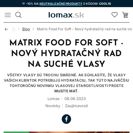
💜 -10% NA
NEUTRALIZAČNÉ PRODUKTY
S KÓDOM:
COOL10
LOMAX
Úvod
Blog
Matrix Food For Soft - Nový hydratačný rad na suché vla
MATRIX FOOD FOR SOFT -
NOVÝ HYDRATAČNÝ RAD
NA SUCHÉ VLASY
VŠETKY VLASY SÚ TROCHU SMÄDNÉ. AK SÚHLASÍTE, ŽE VLASY
VAŠICH KLIENTOK POTREBUJÚ HYDRATÁCIU, TAK TÚTO NAJVÄČŠIU
TOHTOROČNÚ NOVINKU VLASOVEJ STAROSTLIVOSTI PROSTE
MUSÍTE MAŤ
.
Lomax
08.06.2023
Novinky
Zaujímavosti