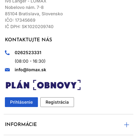
Ivo Langer - LOMAX
Nobelovo nám. 7-8
85104 Bratislava, Slovensko
IČO: 17345669
IČ DPH: SK1020209740
KONTAKTUJTE NÁS
0262523331
(08:00 - 16:30)
info@lomax.sk
Prihlásenie
Registrácia
INFORMÁCIE