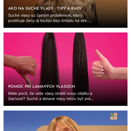
AKO NA SUCHÉ VLASY - TIPY A RADY
Suché vlasy sú častým problémom, ktorý
postihuje ženy aj mužov bez ohľadu na vek.
Strácajú lesk, pružnosť a sú náchylné na lámanie
či štiepenie...
POMOC PRI LÁMAVÝCH VLASOCH
Máte pocit, že vaše vlasy stratili svoju vitalitu a
žiarivosť? Suché a lámavé vlasy môžu byť pre
vás frustrujúce a môžu výrazne ovplyvniť vašu...