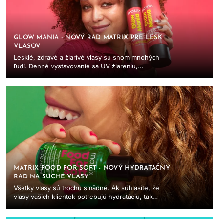
GLOW MANIA - NOVÝ RAD MATRIX PRE LESK
VLASOV
Lesklé, zdravé a žiarivé vlasy sú snom mnohých
ľudí. Denné vystavovanie sa UV žiareniu,
tepelnému stylingu či znečisteniu však môže
spôsobiť...
MATRIX FOOD FOR SOFT - NOVÝ HYDRATAČNÝ
RAD NA SUCHÉ VLASY
Všetky vlasy sú trochu smädné. Ak súhlasíte, že
vlasy vašich klientok potrebujú hydratáciu, tak
túto najväčšiu tohtoročnú novinku vlasovej
starostlivosti...