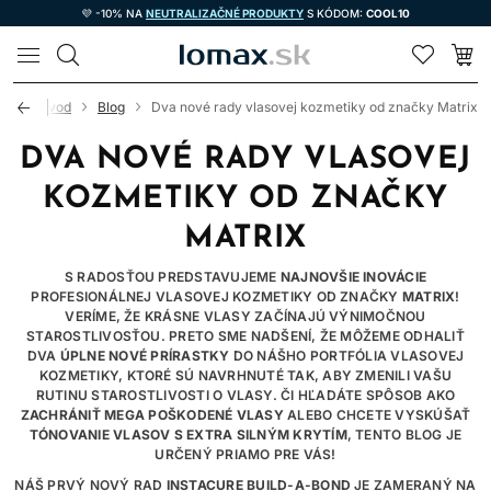
💜 -10% NA
NEUTRALIZAČNÉ PRODUKTY
S KÓDOM:
COOL10
LOMAX
Úvod
Blog
Dva nové rady vlasovej kozmetiky od značky Matrix
DVA NOVÉ RADY VLASOVEJ
KOZMETIKY OD ZNAČKY
MATRIX
S RADOSŤOU PREDSTAVUJEME
NAJNOVŠIE INOVÁCIE
PROFESIONÁLNEJ VLASOVEJ KOZMETIKY OD ZNAČKY
MATRIX
!
VERÍME, ŽE KRÁSNE VLASY ZAČÍNAJÚ VÝNIMOČNOU
STAROSTLIVOSŤOU. PRETO SME NADŠENÍ, ŽE MÔŽEME ODHALIŤ
DVA
ÚPLNE NOVÉ PRÍRASTKY
DO NÁŠHO PORTFÓLIA VLASOVEJ
KOZMETIKY, KTORÉ SÚ NAVRHNUTÉ TAK, ABY ZMENILI VAŠU
RUTINU STAROSTLIVOSTI O VLASY. ČI HĽADÁTE SPÔSOB AKO
ZACHRÁNIŤ MEGA POŠKODENÉ VLASY
ALEBO CHCETE VYSKÚŠAŤ
TÓNOVANIE VLASOV S EXTRA SILNÝM KRYTÍM
, TENTO BLOG JE
URČENÝ PRIAMO PRE VÁS!
NÁŠ PRVÝ NOVÝ RAD
INSTACURE BUILD-A-BOND
JE ZAMERANÝ NA