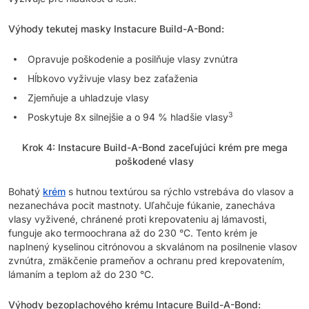
Výhody tekutej masky Instacure Build-A-Bond:
Opravuje poškodenie a posilňuje vlasy zvnútra
Hĺbkovo vyživuje vlasy bez zaťaženia
Zjemňuje a uhladzuje vlasy
3
Poskytuje 8x silnejšie a o 94 % hladšie vlasy
Krok 4: Instacure Build-A-Bond zaceľujúci krém pre mega
poškodené vlasy
Bohatý
krém
s hutnou textúrou sa rýchlo vstrebáva do vlasov a
nezanecháva pocit mastnoty. Uľahčuje fúkanie, zanecháva
vlasy vyživené, chránené proti krepovateniu aj lámavosti,
funguje ako termoochrana až do 230 °C. Tento krém je
naplnený kyselinou citrónovou a skvalánom na posilnenie vlasov
zvnútra, zmäkčenie prameňov a ochranu pred krepovatením,
lámaním a teplom až do 230 °C.
Výhody bezoplachového krému Intacure Build-A-Bond: