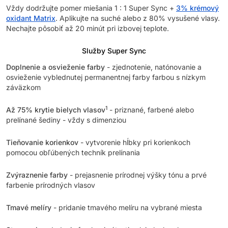
Vždy dodržujte pomer miešania 1 : 1 Super Sync +
3% krémový
oxidant Matrix
. Aplikujte na suché alebo z 80% vysušené vlasy.
Nechajte pôsobiť až 20 minút pri izbovej teplote.
Služby Super Sync
Doplnenie a osvieženie farby
- zjednotenie, natónovanie a
osvieženie vyblednutej permanentnej farby farbou s nízkym
záväzkom
1
Až 75% krytie bielych vlasov
- priznané, farbené alebo
prelínané šediny - vždy s dimenziou
Tieňovanie korienkov
- vytvorenie hĺbky pri korienkoch
pomocou obľúbených techník prelínania
Zvýraznenie farby
- prejasnenie prírodnej výšky tónu a prvé
farbenie prírodných vlasov
Tmavé melíry
- pridanie tmavého melíru na vybrané miesta