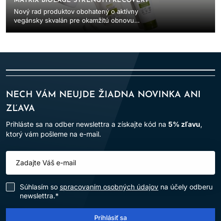
MATRIX BIOLAGE STRENGTH RECOVERY
Nový rad produktov obohatený o aktívny
vegánsky skvalán pre okamžitú obnovu
poškodených vlasov.
NECH VÁM NEUJDE ŽIADNA NOVINKA ANI
ZĽAVA
Prihláste sa na odber newslettra a získajte kód na
5% zľavu
,
ktorý vám pošleme na e-mail.
Súhlasím so
spracovaním osobných údajov
na účely odberu
newslettra.*
Prihlásiť sa