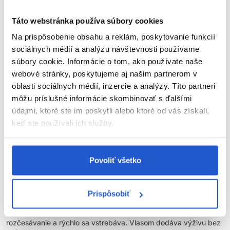
Luxusný ružový
šampón
vytvára dokonale ošetrujúcu, hutnú a
Táto webstránka používa súbory cookies
bohatú penu pre šetrné prečistenie vlasov. Jednoduchá
Na prispôsobenie obsahu a reklám, poskytovanie funkcií
aplikácia aj oplachovanie. Šampón Mighty Bonds, obohatený o
kyselinu citrónovú na posilnenie a so skvalánom na zjemnenie,
sociálnych médií a analýzu návštevnosti používame
jemne čistí vlasy a zároveň pomáha opraviť oslabené väzby.
súbory cookie. Informácie o tom, ako používate naše
webové stránky, poskytujeme aj našim partnerom v
Výhody šampónu Build-A-Bond:
oblasti sociálnych médií, inzercie a analýzy. Títo partneri
môžu príslušné informácie skombinovať s ďalšími
Opravuje poškodenie a posilňuje vlasy zvnútra
údajmi, ktoré ste im poskytli alebo ktoré od vás získali,
Znižuje lámavosť a štiepenie končekov
keď ste používali ich služby.
3
Poskytuje 8x silnejšie a o 94 % hladšie vlasy
83 % opýtaných tvrdí, že vlasy sú okamžite oživené už po 1
4
použití
Povoliť všetko
Krok 2: Instacure Build-A-Bond kondicionér pre mega
poškodené vlasy
Prispôsobiť
Neodolateľný ružový
kondicionér
umožňuje okamžité
rozčesávanie a rýchlo sa vstrebáva. Vlasom dodáva výživu bez