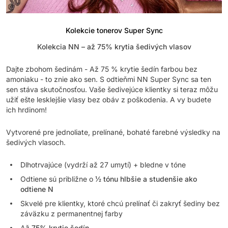
Kolekcie tonerov Super Sync
Kolekcia NN – až 75% krytia šedivých vlasov
Dajte zbohom šedinám - Až 75 % krytie šedín farbou bez
amoniaku - to znie ako sen. S odtieňmi NN Super Sync sa ten
sen stáva skutočnosťou. Vaše šedivejúce klientky si teraz môžu
užiť ešte lesklejšie vlasy bez obáv z poškodenia. A vy budete
ich hrdinom!
Vytvorené pre jednoliate, prelínané, bohaté farebné výsledky na
šedivých vlasoch.
Dlhotrvajúce (vydrží až 27 umytí) + bledne v tóne
Odtiene sú približne o
½ tónu hlbšie a studenšie ako
odtiene N
Skvelé pre klientky, ktoré chcú prelínať či zakryť šediny bez
záväzku z permanentnej farby
Až
75% krytie šedín