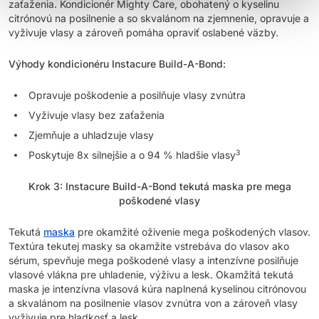
zaťaženia. Kondicionér Mighty Care, obohatený o kyselinu
citrónovú na posilnenie a so skvalánom na zjemnenie, opravuje a
vyživuje vlasy a zároveň pomáha opraviť oslabené väzby.
Výhody kondicionéru Instacure Build-A-Bond:
Opravuje poškodenie a posilňuje vlasy zvnútra
Vyživuje vlasy bez zaťaženia
Zjemňuje a uhladzuje vlasy
3
Poskytuje 8x silnejšie a o 94 % hladšie vlasy
Krok 3: Instacure Build-A-Bond tekutá maska pre mega
poškodené vlasy
Tekutá
maska
pre okamžité oživenie mega poškodených vlasov.
Textúra tekutej masky sa okamžite vstrebáva do vlasov ako
sérum, spevňuje mega poškodené vlasy a intenzívne posilňuje
vlasové vlákna pre uhladenie, výživu a lesk. Okamžitá tekutá
maska je intenzívna vlasová kúra naplnená kyselinou citrónovou
a skvalánom na posilnenie vlasov zvnútra von a zároveň vlasy
vyživuje pre hladkosť a lesk.