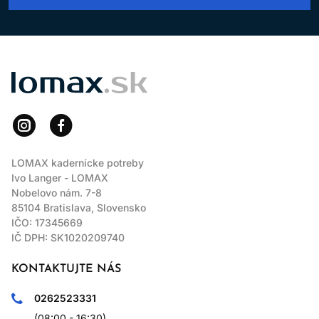
LOMAX
LOMAX kadernícke potreby
Ivo Langer - LOMAX
Nobelovo nám. 7-8
85104 Bratislava, Slovensko
IČO: 17345669
IČ DPH: SK1020209740
KONTAKTUJTE NÁS
0262523331
(08:00 - 16:30)