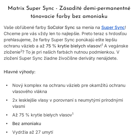
Matrix Super Sync - Zásadité demi-permanentné
tónovacie farby bez amoniaku
Vaše obľúbené farby
SoColor Sync
sa menia na
Super Sync
!
Chceme pre vás vždy len to najlepšie. Preto teraz s hrdosťou
prehlasujeme, že farby Super Sync ponúkajú ešte lepšiu
1
ochranu väzieb a až
75 % krytie bielych vlasov
!
A vegánske
2
zloženie
? To je pri našich farbách nutnou podmienkou. V
zložení Super Sync žiadne živočíšne deriváty nenájdete.
Hlavné výhody:
Nový komplex na ochranu väzieb pre okamžitú ochranu
vlasového vlákna
2x lesklejšie vlasy v porovnaní s neumytými prírodnými
vlasmi
1
Až 75 % krytie bielych vlasov
Bez amoniaku
Vydržia až 27 umytí