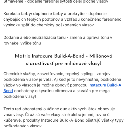
Stmavenie
- dodanie farebnej sýtosti celej ploche vlasov
Korekcia farby: doplnenie farby a prekrytie
- doplnenie
chýbajúcich teplých podtónov a vzhľadu konečného farebného
výsledku späť do chemicky poškodených vlasov
Dodanie alebo neutralizácia tónu
- zmena a úprava tónu v
rovnakej výške tónu
Matrix Instacure Build-A-Bond - Miliónová
starostlivosť pre miliónové vlasy!
Chemické služby, zosvetľovanie, tepelný styling - zdrojov
poškodenia vlasov je veľa. Aj keď je to nevyhnutné, poškodené
väzby vo vlasoch je možné obnoviť pomocou
Instacure Build-A-
Bond
obohatený o kyselinu citrónovú a skvalán pre mega
poškodené vlasy!
Tento rad obohatený o účinné duo aktívnych látok obnovuje
vaše vlasy. Či už sú vaše vlasy silné alebo jemné, rovné či
kučeravé, produkty Instacure Build-A-Bond ošetrujú všetky typy
poškodených vlasov.