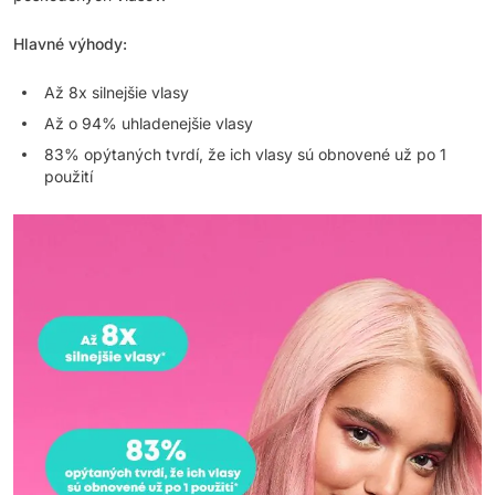
Hlavné výhody:
Až 8x silnejšie vlasy
Až o 94% uhladenejšie vlasy
83% opýtaných tvrdí, že ich vlasy sú obnovené už po 1
použití