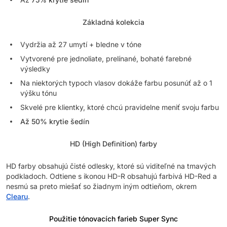
Základná kolekcia
Vydržia až 27 umytí + bledne v tóne
Vytvorené pre jednoliate, prelínané, bohaté farebné
výsledky
Na niektorých typoch vlasov dokáže farbu posunúť až o 1
výšku tónu
Skvelé pre klientky, ktoré chcú pravidelne meniť svoju farbu
Až 50% krytie šedín
HD (High Definition) farby
HD farby obsahujú čisté odlesky, ktoré sú viditeľné na tmavých
podkladoch. Odtiene s ikonou HD-R obsahujú farbivá HD-Red a
nesmú sa preto miešať so žiadnym iným odtieňom, okrem
Clearu
.
Použitie tónovacích farieb Super Sync