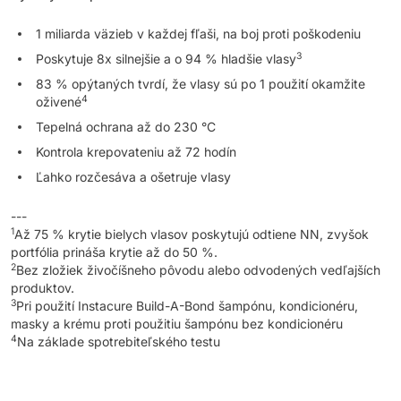
1 miliarda väzieb v každej fľaši, na boj proti poškodeniu
3
Poskytuje 8x silnejšie a o 94 % hladšie vlasy
83 % opýtaných tvrdí, že vlasy sú po 1 použití okamžite
4
oživené
Tepelná ochrana až do 230 °C
Kontrola krepovateniu až 72 hodín
Ľahko rozčesáva a ošetruje vlasy
---
1
Až 75 % krytie bielych vlasov poskytujú odtiene NN, zvyšok
portfólia prináša krytie až do 50 %.
2
Bez zložiek živočíšneho pôvodu alebo odvodených vedľajších
produktov.
3
Pri použití Instacure Build-A-Bond šampónu, kondicionéru,
masky a krému proti použitiu šampónu bez kondicionéru
4
Na základe spotrebiteľského testu