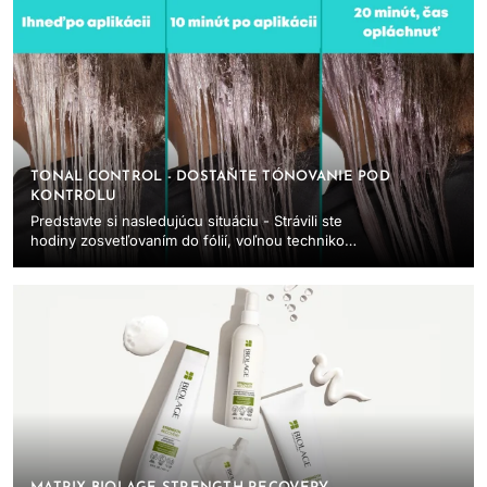
TONAL CONTROL - DOSTAŇTE TÓNOVANIE POD
KONTROLU
Predstavte si nasledujúcu situáciu - Strávili ste
hodiny zosvetľovaním do fólií, voľnou technikou
či balayage a tešíte sa, keď budete aplikovať...