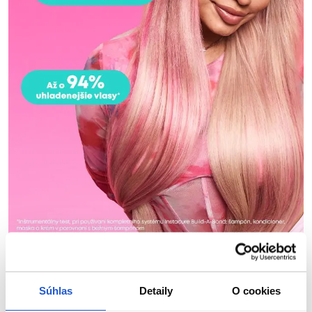
Ktoré produkty obsahuje nový rad Build-A-Bond?
Súhlas
Detaily
O cookies
Krok 1: Instacure Build-A-Bond šampón pre mega poškodené
vlasy