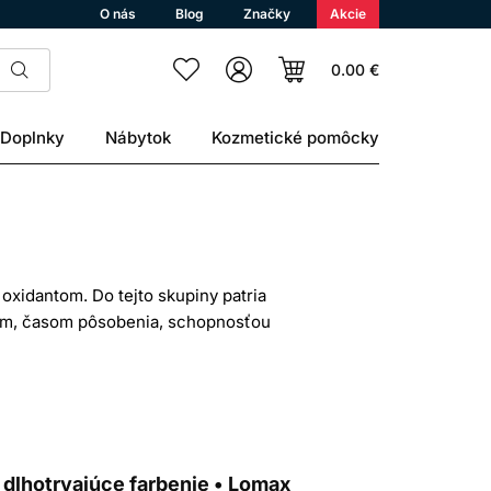
O nás
Blog
Značky
Akcie
0.00 €
Doplnky
Nábytok
Kozmetické pomôcky
oxidantom. Do tejto skupiny patria
om, časom pôsobenia, schopnosťou
ať iba podľa obrázka odtieňa. Dôležitý
 výrobcu.
JÚ
rbiva sa vo vlasovom vlákne menia na
 dlhotrvajúce farbenie • Lomax