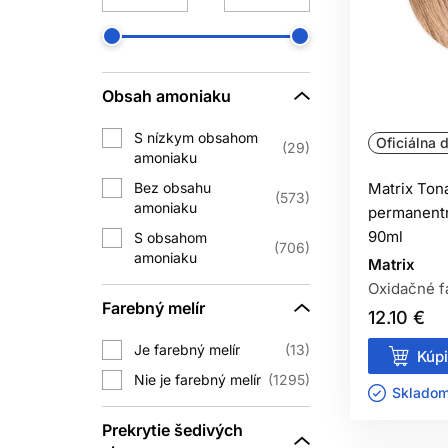
Miera krytia závisí od produktu, perc
každá módna nuansa poskytne plné k
Obsah amoniaku
„Do 100 % krytia“ je vlastnosť systém
šedinác
S nízkym obsahom
Oficiálna d
29
amoniaku
F
Bez obsahu
Matrix Ton
573
Pri pravidelnom farbení sa permanen
amoniaku
permanentn
pri každej návšteve môže viesť k 
90ml
S obsahom
706
oživiť vhodnou demi-
amoniaku
Matrix
Oxidačné f
Pri prvej aplikácii, výraznej zmen
Farebný melír
12.10 €
Je farebný melír
13
Kúpi
ZOS
Nie je farebný melír
1295
Skladom 
Permanentná farba môže zosvetliť pri
Prekrytie šedivých
zosvetliť umelý oxidačný pigm