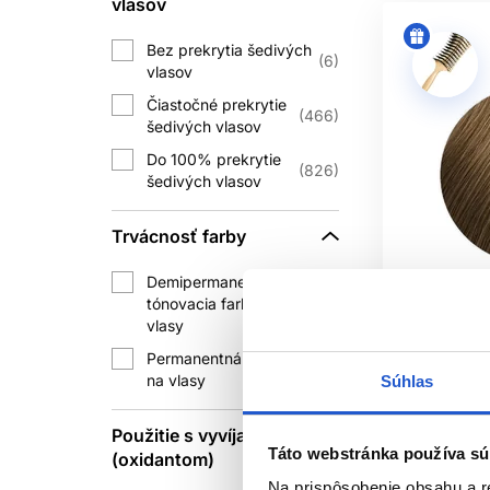
vlasov
Opakované nanášanie svetlejšieho odt
Bez prekrytia šedivých
6
vlasov
Čiastočné prekrytie
466
TE
šedivých vlasov
Do 100% prekrytie
Oxidačné farby môžu vyvolať závažnú 
826
šedivých vlasov
návodu konkrétneho výrobku, aj ke
Trvácnosť farby
Noste rukavice, zabezpečte vetranie a 
opuchu, vyrážke alebo ťažkostiach s
Demipermanentná
tónovacia farba na
472
vlasy
Oficiálna d
Permanentná farba
Po skončení času pôsobenia farbu emu
835
na vlasy
Súhlas
systém vyžaduje. Následná
starostli
L'Oréal Pr
permanentn
Použitie s vyvíjačom
Táto webstránka používa sú
amoniaku 8
(oxidantom)
Farbu chráňte pred nadmerným teplom 
L'Oréal Pr
Na prispôsobenie obsahu a r