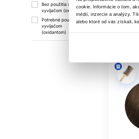
Bez použitia s
Oxidačné f
cookie. Informácie o tom, ak
9
vyvíjačom (oxidantom)
PROFE
médií, inzercie a analýzy. Tí
11.50 €
Potrebné použitie s
alebo ktoré od vás získali, ke
Pred službou si zapíšte použitú radu
vyvíjačom
1299
Kúpi
(oxidantom)
zopakovať alebo cielene
Skladom 
Pri korekcii, neznámej histórii, veľ
POTR
Takm
MÔŽEM ZM
Iba ak to výr
ZOSVE