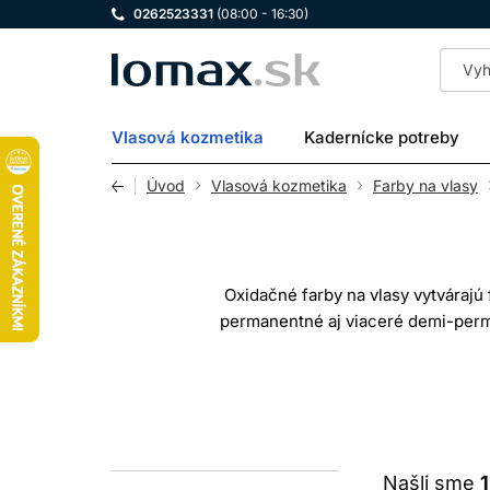
0262523331
(08:00 - 16:30)
LOMAX
Vlasová kozmetika
Kadernícke potreby
Úvod
Vlasová kozmetika
Farby na vlasy
Oxidačné farby na vlasy vytvárajú
permanentné aj viaceré demi-per
zosvetľovať prirodzený pigment a mier
je výcho
A
Po spojení farbiaceho krému alebo g
Našli sme