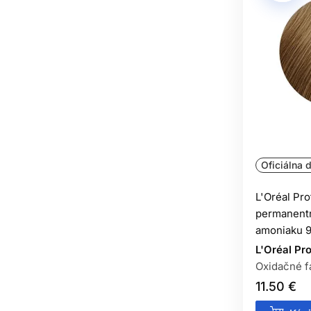
Oficiálna d
L'Oréal Pr
permanentn
amoniaku 9
L'Oréal Pr
Oxidačné f
11.50 €