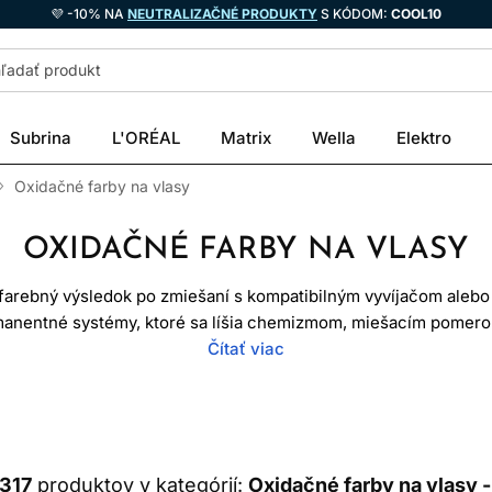
💜 -10% NA
NEUTRALIZAČNÉ PRODUKTY
S KÓDOM:
COOL10
Subrina
L'ORÉAL
Matrix
Wella
Elektro
Oxidačné farby na vlasy
OXIDAČNÉ FARBY NA VLASY
 farebný výsledok po zmiešaní s kompatibilným vyvíjačom alebo 
manentné systémy, ktoré sa líšia chemizmom, miešacím pomer
ou krytia šedivých vlasov. Oxidačné farby preto nemožno vyber
Čítať viac
diskový podklad, história vlasov, cieľová hĺbka a presný návod
KO OXIDAČNÉ FARBY FUNGU
élu s určeným oxidantom začne oxidačná reakcia. Prekurzory fa
1317
produktov v kategórií:
Oxidačné farby na vlasy -