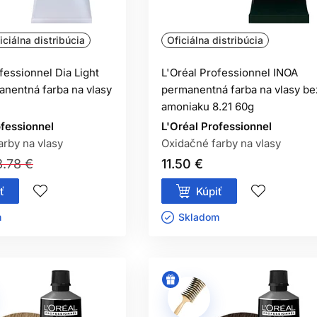
oľahlivo, pretože oxidačná farba bežne nezosvetľuje už vytvore
iciálna distribúcia
Oficiálna distribúcia
BEZAMONIAKOVÁ FARBA NEALERGÉ
ezamoniaková oxidačná farba môže obsahovať alergizujúce farbi
fessionnel Dia Light
L'Oréal Professionnel INOA
nentná farba na vlasy
permanentná farba na vlasy be
amoniaku 8.21 60g
ofessionnel
L'Oréal Professionnel
arby na vlasy
Oxidačné farby na vlasy
3.78 €
11.50 €
ť
Kúpiť
ㅤ
Skladom ㅤ