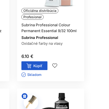
ný umelý pigment.
Oficiálna distribúcia
NNA?
Profesional
ace látky.
Subrina Professional Colour
z
Permanent Essential 9/32 100ml
Subrina Professional
Oxidačné farby na vlasy
6.10 €
Kúpiť
Skladom ㅤ