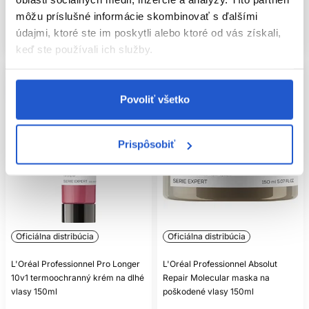
Kúpiť
Kúpiť
môžu príslušné informácie skombinovať s ďalšími
údajmi, ktoré ste im poskytli alebo ktoré od vás získali,
Skladom ㅤ
Skladom ㅤ
keď ste používali ich služby.
Povoliť všetko
Prispôsobiť
Oficiálna distribúcia
Oficiálna distribúcia
L'Oréal Professionnel Pro Longer
L'Oréal Professionnel Absolut
10v1 termoochranný krém na dlhé
Repair Molecular maska na
vlasy 150ml
poškodené vlasy 150ml