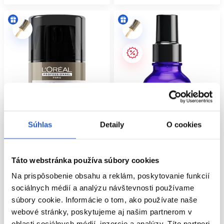
Súhlas
Detaily
O cookies
Oficiálna distribúcia
Oficiálna distribúcia
Odporúčame
L'Oréal Professionnel Absolut
L'Oréal Professionnel Keratin
Táto webstránka používa súbory cookies
Repair Molecular bezoplachová
Alpha Sleek uhladzujúce sérum na
Na prispôsobenie obsahu a reklám, poskytovanie funkcií
maska na poškodené vlasy 50ml
krepovité vlasy 50ml
sociálnych médií a analýzu návštevnosti používame
L'Oréal Professionnel
L'Oréal Professionnel
súbory cookie. Informácie o tom, ako používate naše
Masky na poškodené vlasy
Vlasová kozmetika
webové stránky, poskytujeme aj našim partnerom v
18.50 €
22.90 €
oblasti sociálnych médií, inzercie a analýzy. Títo partneri