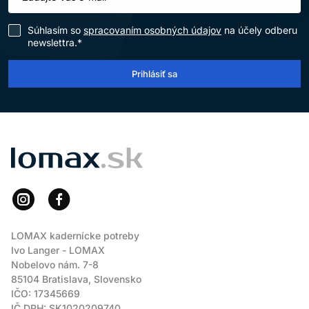
Súhlasím so
spracovaním osobných údajov
na účely odberu
newslettra.*
Prihlásiť sa
LOMAX
LOMAX kadernícke potreby
Ivo Langer - LOMAX
Nobelovo nám. 7-8
85104 Bratislava, Slovensko
IČO: 17345669
IČ DPH: SK1020209740