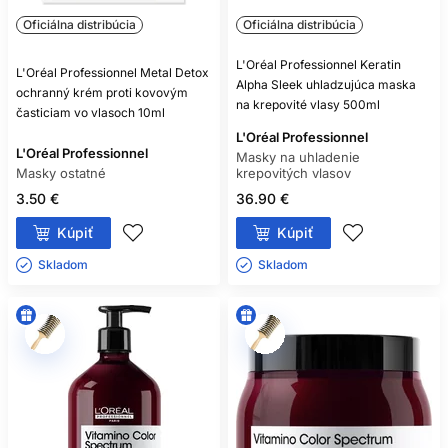
Oficiálna distribúcia
Oficiálna distribúcia
L'Oréal Professionnel Keratin
L'Oréal Professionnel Metal Detox
Alpha Sleek uhladzujúca maska
ochranný krém proti kovovým
na krepovité vlasy 500ml
časticiam vo vlasoch 10ml
L'Oréal Professionnel
L'Oréal Professionnel
Masky na uhladenie
Masky ostatné
krepovitých vlasov
3.50 €
36.90 €
Kúpiť
Kúpiť
Skladom ㅤ
Skladom ㅤ