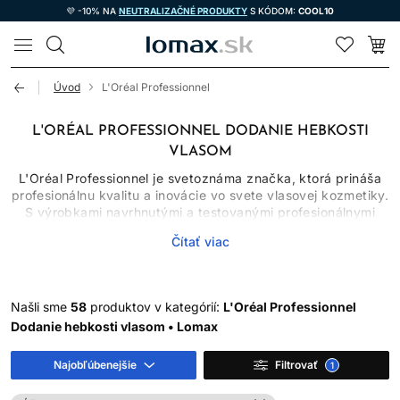
💜 -10% NA
NEUTRALIZAČNÉ PRODUKTY
S KÓDOM:
COOL10
LOMAX
Úvod
L'Oréal Professionnel
L'ORÉAL PROFESSIONNEL DODANIE HEBKOSTI
VLASOM
L'Oréal Professionnel je svetoznáma značka, ktorá prináša
profesionálnu kvalitu a inovácie vo svete vlasovej kozmetiky.
S výrobkami navrhnutými a testovanými profesionálnymi
kaderníkmi, L'Oréal Professionnel poskytuje riešenia pre
Čítať viac
každý vlasový typ a potrebu.
PREČO SI VYBRAŤ
Našli sme
58
produktov v kategórií:
L'Oréal Professionnel
VLASOVÚ KOZMETIKU
Dodanie hebkosti vlasom • Lomax
ZNAČKY L'ORÉAL
Najobľúbenejšie
Filtrovať
1
PROFESSIONNEL?