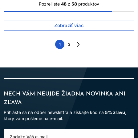
Pozreli ste
48
z
58
produktov
Zobraziť viac
1
2
Nasledujúca
strana
NECH VÁM NEUJDE ŽIADNA NOVINKA ANI
ZĽAVA
Prihláste sa na odber newslettra a získajte kód na
5% zľavu
,
ktorý vám pošleme na e-mail.