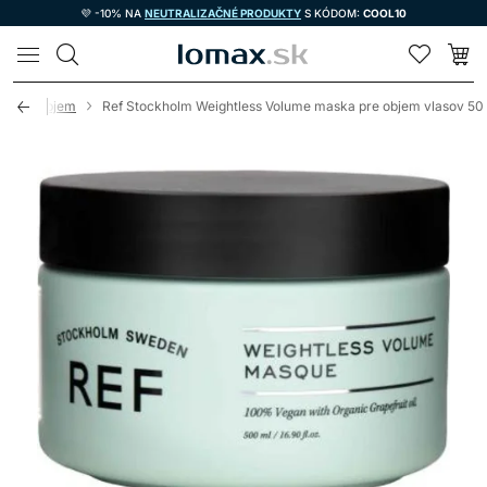
💜 -10% NA
NEUTRALIZAČNÉ PRODUKTY
S KÓDOM:
COOL10
LOMAX
ky na objem
Ref Stockholm Weightless Volume maska pre objem vlasov 5