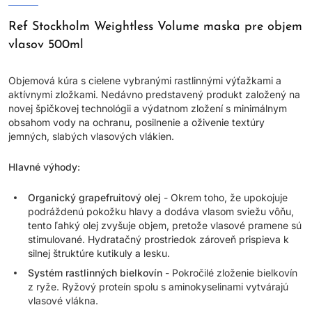
Ref Stockholm Weightless Volume maska pre objem
vlasov 500ml
Objemová kúra s cielene vybranými rastlinnými výťažkami a
aktívnymi zložkami. Nedávno predstavený produkt založený na
novej špičkovej technológii a výdatnom zložení s minimálnym
obsahom vody na ochranu, posilnenie a oživenie textúry
jemných, slabých vlasových vlákien.
Hlavné výhody:
Organický grapefruitový olej
- Okrem toho, že upokojuje
podráždenú pokožku hlavy a dodáva vlasom sviežu vôňu,
tento ľahký olej zvyšuje objem, pretože vlasové pramene sú
stimulované. Hydratačný prostriedok zároveň prispieva k
silnej štruktúre kutikuly a lesku.
Systém rastlinných bielkovín
- Pokročilé zloženie bielkovín
z ryže. Ryžový proteín spolu s aminokyselinami vytvárajú
vlasové vlákna.