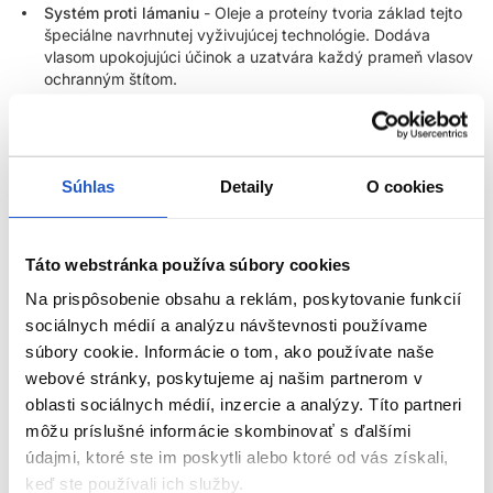
Systém proti lámaniu
- Oleje a proteíny tvoria základ tejto
špeciálne navrhnutej vyživujúcej technológie. Dodáva
vlasom upokojujúci účinok a uzatvára každý prameň vlasov
ochranným štítom.
Posilňujúci proteín quinoa
- Extra koncentrácia
posilňujúceho quinoa proteínu dodáva vlasom široké
spektrum esenciálnych aminokyselín pre dlhotrvajúcu
regeneráciu.
Súhlas
Detaily
O cookies
Systém zachovania farby
- Dokonalá kombinácia
prírodných ingrediencií, ktoré sa spájajú s najnovšou
špičkovou technológiou, tvoria náš Color Preserve System.
Táto webstránka používa súbory cookies
Na prispôsobenie obsahu a reklám, poskytovanie funkcií
Kľúčové zložky:
sociálnych médií a analýzu návštevnosti používame
Organický grapefruitový olej
súbory cookie. Informácie o tom, ako používate naše
webové stránky, poskytujeme aj našim partnerom v
Organický jojobový olej
oblasti sociálnych médií, inzercie a analýzy. Títo partneri
Posilňujúci proteín zo semien Quinoa
môžu príslušné informácie skombinovať s ďalšími
Systém na ochranu vlasov počas farbenia Colour Preserve
ZOBRAZIŤ VIAC
údajmi, ktoré ste im poskytli alebo ktoré od vás získali,
System
keď ste používali ich služby.